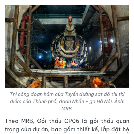
Thi công đoạn hầm của Tuyến đường sắt đô thị thí
điểm của Thành phố, đoạn Nhổn - ga Hà Nội. Ảnh:
MRB.
Theo MRB, Gói thầu CP06 là gói thầu quan
trọng của dự án, bao gồm thiết kế, lắp đặt hệ