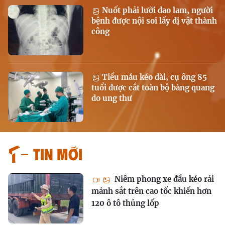
Nuốt phải lưỡi dao lam, người
bệnh được nội soi lấy dị vật thành
công
Tiểu máu kéo dài, cụ ông 85
tuổi được cắt toàn bộ bàng quang
do ung thư
Tin mới
Niêm phong xe đầu kéo rải
mảnh sắt trên cao tốc khiến hơn
120 ô tô thủng lốp