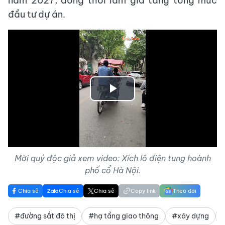
năm 2027, đồng thời làm gia tăng tổng mức
đầu tư dự án.
Play
Video
Mời quý độc giả xem video: Xích lô điện tung hoành
phố cổ Hà Nội.
Chia sẻ
Chia sẻ
Chia sẻ
Copy link
Theo dõi
#đường sắt đô thị
#hạ tầng giao thông
#xây dựng