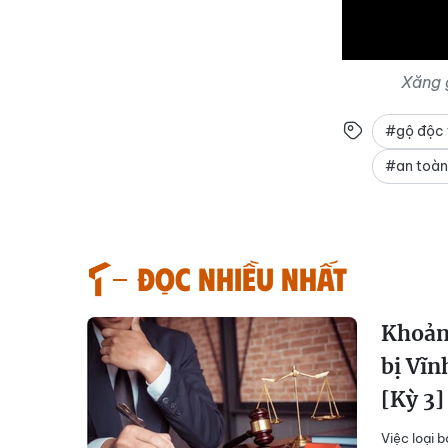
Xăng 
#gộ độc
#an toàn
Đọc nhiều nhất
Khoản 
bị Vĩn
[Kỳ 3]
Việc loại 