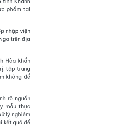
ế tỉnh Khánh
hực phẩm tại
ợp nhập viện
Nga trên địa
nh Hòa khẩn
ị, tập trung
ẩm không để
nh rõ nguồn
ấy mẫu thực
xử lý nghiêm
i kết quả để