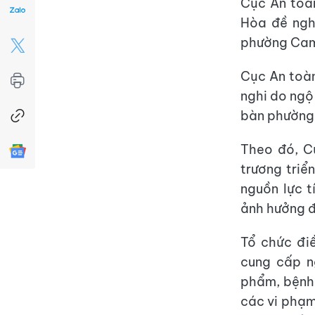
Cục An toàn
Hòa đề nghị
phường Cam
Cục An toàn
nghi do ngộ
bàn phường
Theo đó, C
trương triể
nguồn lực 
ảnh hưởng đ
Tổ chức đi
cung cấp n
phẩm, bệnh 
các vi phạm