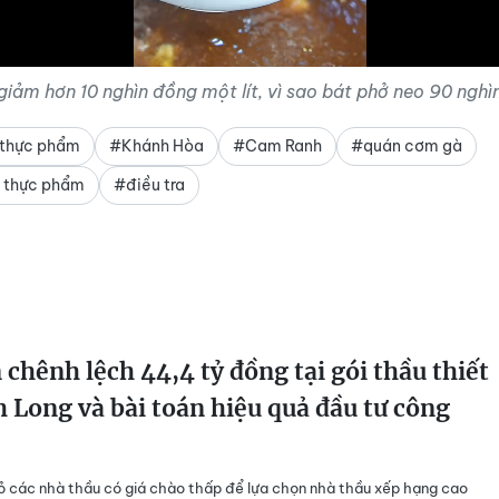
giảm hơn 10 nghìn đồng một lít, vì sao bát phở neo 90 nghì
 thực phẩm
#Khánh Hòa
#Cam Ranh
#quán cơm gà
 thực phẩm
#điều tra
chênh lệch 44,4 tỷ đồng tại gói thầu thiết
h Long và bài toán hiệu quả đầu tư công
bỏ các nhà thầu có giá chào thấp để lựa chọn nhà thầu xếp hạng cao