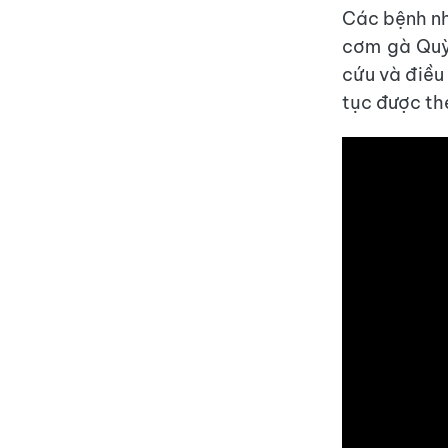
Các bệnh nh
cơm gà Quỳn
cứu và điều 
tục được the