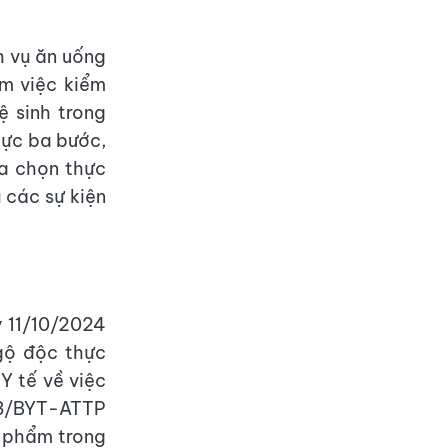
h vụ ăn uống
m việc kiểm
 sinh trong
hực ba bước,
ựa chọn thực
 các sự kiện
y 11/10/2024
gộ độc thực
 tế về việc
48/BYT-ATTP
 phẩm trong