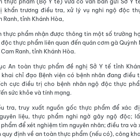
 thực phẩm (Bộ Y tế) vừa có văn bản gửi Sở Y t
 khẩn trương điều tra, xử lý vụ nghi ngộ độc t
 Ranh, tỉnh Khánh Hòa,
 thực phẩm nhận được thông tin một số trường h
 độc thực phẩm liên quan đến quán cơm gà Quỳnh 
 Cam Ranh, tỉnh Khánh Hòa.
ục An toàn thực phẩm đề nghị Sở Y tế tỉnh Khá
n khai chỉ đạo Bệnh viện có bệnh nhân đang điều tr
tích cực điều trị cho bệnh nhân ngộ độc thực ph
ến sức khỏe và tính mạng.
ều tra, truy xuất nguồn gốc thực phẩm để xác đị
guyên liệu, thực phẩm nghi ngờ gây ngộ độc; l
phẩm để xét nghiệm tìm nguyên nhân; điều tra và 
 quy định về an toàn thực phẩm (nếu có), công kha