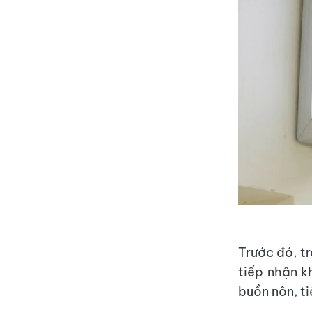
Trước đó, t
tiếp nhận k
buồn nôn, t