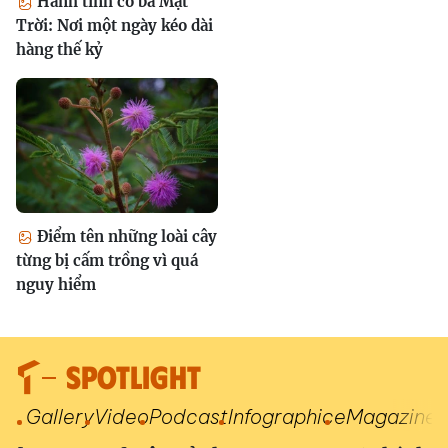
Hành tinh có ba Mặt
Trời: Nơi một ngày kéo dài
hàng thế kỷ
Điểm tên những loài cây
từng bị cấm trồng vì quá
nguy hiểm
SPOTLIGHT
Gallery
Video
Podcast
Infographic
eMagazine