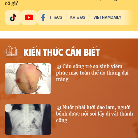
có gì?
TT&CS
KH & ĐS
VIETNAMDAILY
KIẾN THỨC CẦN BIẾT
Cứu sống trẻ sơ sinh viêm
phúc mạc toàn thể do thủng đại
tràng
Nuốt phải lưỡi dao lam, người
bệnh được nội soi lấy dị vật thành
công