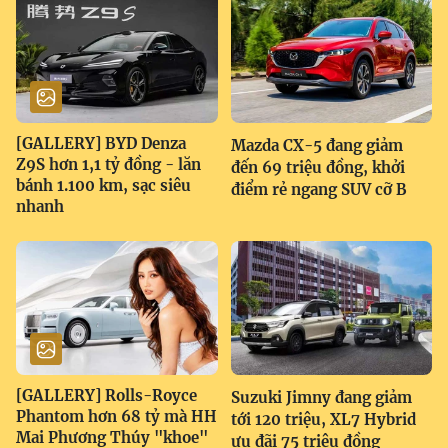
[GALLERY] BYD Denza
Mazda CX-5 đang giảm
Z9S hơn 1,1 tỷ đồng - lăn
đến 69 triệu đồng, khởi
bánh 1.100 km, sạc siêu
điểm rẻ ngang SUV cỡ B
nhanh
[GALLERY] Rolls-Royce
Suzuki Jimny đang giảm
Phantom hơn 68 tỷ mà HH
tới 120 triệu, XL7 Hybrid
Mai Phương Thúy "khoe"
ưu đãi 75 triệu đồng