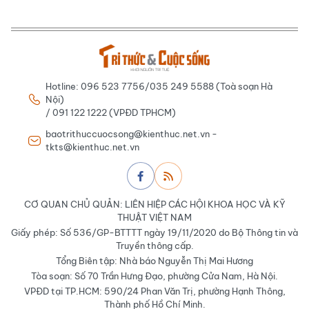
Hotline: 096 523 7756/035 249 5588 (Toà soạn Hà
Nội)
/ 091 122 1222 (VPĐD TPHCM)
baotrithuccuocsong@kienthuc.net.vn -
tkts@kienthuc.net.vn
CƠ QUAN CHỦ QUẢN: LIÊN HIỆP CÁC HỘI KHOA HỌC VÀ KỸ
THUẬT VIỆT NAM
Giấy phép: Số 536/GP-BTTTT ngày 19/11/2020 do Bộ Thông tin và
Truyền thông cấp.
Tổng Biên tập: Nhà báo Nguyễn Thị Mai Hương
Tòa soạn: Số 70 Trần Hưng Đạo, phường Cửa Nam, Hà Nội.
VPĐD tại TP.HCM: 590/24 Phan Văn Trị, phường Hạnh Thông,
Thành phố Hồ Chí Minh.