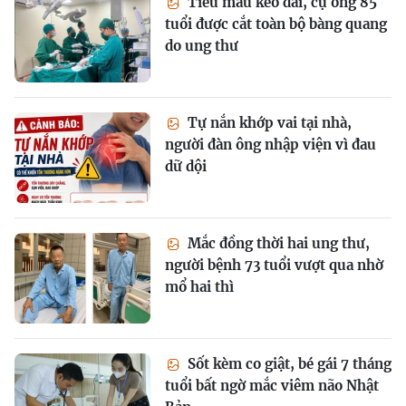
Tiểu máu kéo dài, cụ ông 85
tuổi được cắt toàn bộ bàng quang
do ung thư
Tự nắn khớp vai tại nhà,
người đàn ông nhập viện vì đau
dữ dội
Mắc đồng thời hai ung thư,
người bệnh 73 tuổi vượt qua nhờ
mổ hai thì
Sốt kèm co giật, bé gái 7 tháng
tuổi bất ngờ mắc viêm não Nhật