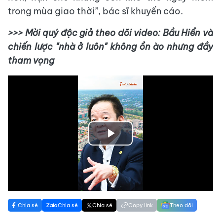
trong mùa giao thời”, bác sĩ khuyến cáo.
>>> Mời quý độc giả theo dõi video: Bầu Hiển và
chiến lược "nhà ở luôn" không ồn ào nhưng đầy
tham vọng
Play
Video
Chia sẻ
Chia sẻ
Chia sẻ
Copy link
Theo dõi