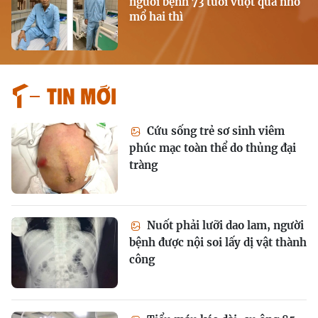
người bệnh 73 tuổi vượt qua nhờ
mổ hai thì
Tin mới
Cứu sống trẻ sơ sinh viêm
phúc mạc toàn thể do thủng đại
tràng
Nuốt phải lưỡi dao lam, người
bệnh được nội soi lấy dị vật thành
công