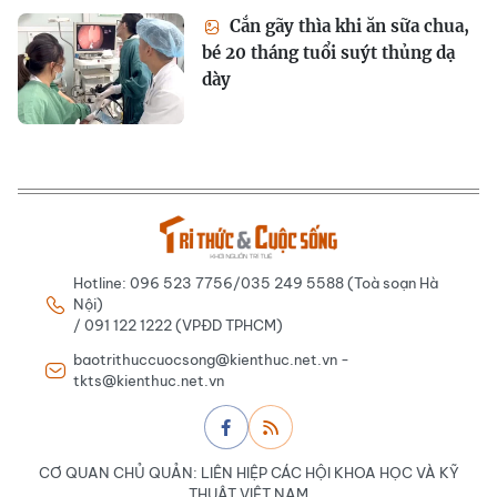
Cắn gãy thìa khi ăn sữa chua,
bé 20 tháng tuổi suýt thủng dạ
dày
Hotline: 096 523 7756/035 249 5588 (Toà soạn Hà
Nội)
/ 091 122 1222 (VPĐD TPHCM)
baotrithuccuocsong@kienthuc.net.vn -
tkts@kienthuc.net.vn
CƠ QUAN CHỦ QUẢN: LIÊN HIỆP CÁC HỘI KHOA HỌC VÀ KỸ
THUẬT VIỆT NAM