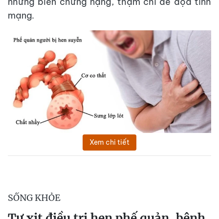
những biến chứng nặng, thậm chí đe dọa tính
mạng
.
Xem chi tiết
SỐNG KHỎE
Tự xịt điều trị hen phế quản, bệnh