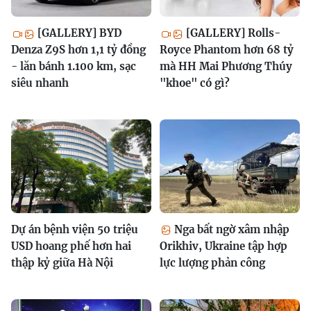
[GALLERY] BYD
[GALLERY] Rolls-
Denza Z9S hơn 1,1 tỷ đồng
Royce Phantom hơn 68 tỷ
- lăn bánh 1.100 km, sạc
mà HH Mai Phương Thúy
siêu nhanh
"khoe" có gì?
Dự án bệnh viện 50 triệu
Nga bất ngờ xâm nhập
USD hoang phế hơn hai
Orikhiv, Ukraine tập hợp
thập kỷ giữa Hà Nội
lực lượng phản công