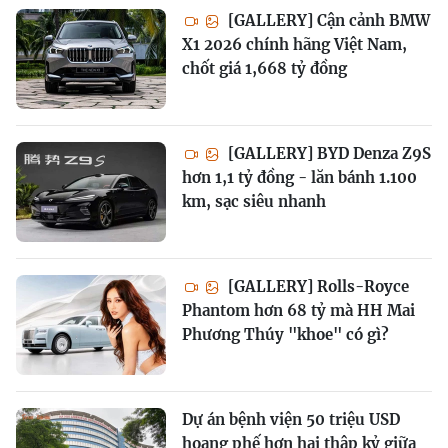
[GALLERY] Cận cảnh BMW
X1 2026 chính hãng Việt Nam,
chốt giá 1,668 tỷ đồng
[GALLERY] BYD Denza Z9S
hơn 1,1 tỷ đồng - lăn bánh 1.100
km, sạc siêu nhanh
[GALLERY] Rolls-Royce
Phantom hơn 68 tỷ mà HH Mai
Phương Thúy "khoe" có gì?
Dự án bệnh viện 50 triệu USD
hoang phế hơn hai thập kỷ giữa