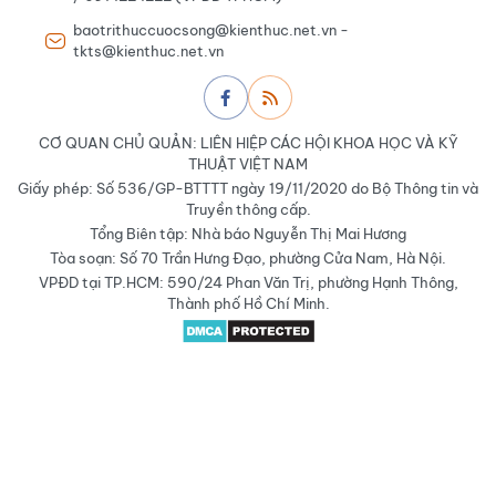
baotrithuccuocsong@kienthuc.net.vn -
tkts@kienthuc.net.vn
CƠ QUAN CHỦ QUẢN: LIÊN HIỆP CÁC HỘI KHOA HỌC VÀ KỸ
THUẬT VIỆT NAM
Giấy phép: Số 536/GP-BTTTT ngày 19/11/2020 do Bộ Thông tin và
Truyền thông cấp.
Tổng Biên tập: Nhà báo Nguyễn Thị Mai Hương
Tòa soạn: Số 70 Trần Hưng Đạo, phường Cửa Nam, Hà Nội.
VPĐD tại TP.HCM: 590/24 Phan Văn Trị, phường Hạnh Thông,
Thành phố Hồ Chí Minh.