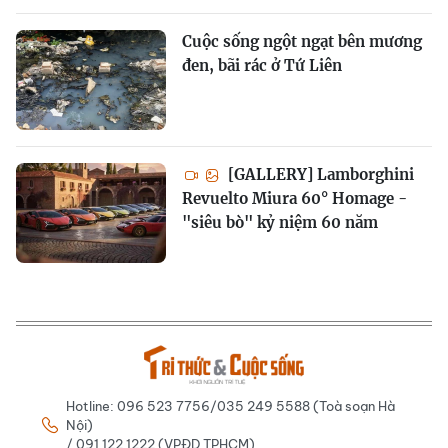
Cuộc sống ngột ngạt bên mương
đen, bãi rác ở Tứ Liên
[GALLERY] Lamborghini
Revuelto Miura 60° Homage -
"siêu bò" kỷ niệm 60 năm
Hotline: 096 523 7756/035 249 5588 (Toà soạn Hà
Nội)
/ 091 122 1222 (VPĐD TPHCM)