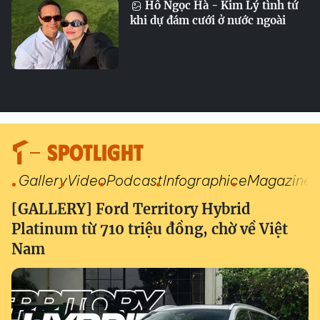
Hồ Ngọc Hà - Kim Lý tình tứ
khi dự đám cưới ở nước ngoài
SPOTLIGHT
Gallery
Video
Podcast
Infographic
eMagazine
[GALLERY] Ford Territory Hybrid
Platinum từ 710 triệu đồng, chờ về Việt
Nam