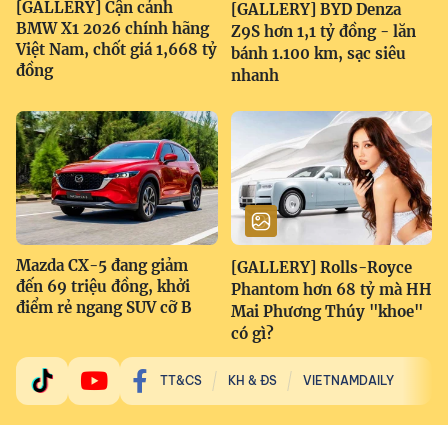
[GALLERY] Cận cảnh
[GALLERY] BYD Denza
BMW X1 2026 chính hãng
Z9S hơn 1,1 tỷ đồng - lăn
Việt Nam, chốt giá 1,668 tỷ
bánh 1.100 km, sạc siêu
đồng
nhanh
Mazda CX-5 đang giảm
[GALLERY] Rolls-Royce
đến 69 triệu đồng, khởi
Phantom hơn 68 tỷ mà HH
điểm rẻ ngang SUV cỡ B
Mai Phương Thúy "khoe"
có gì?
TT&CS
KH & ĐS
VIETNAMDAILY