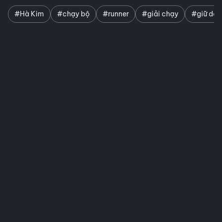
#Hà Kim
#chạy bộ
#runner
#giải chạy
#giữ dá