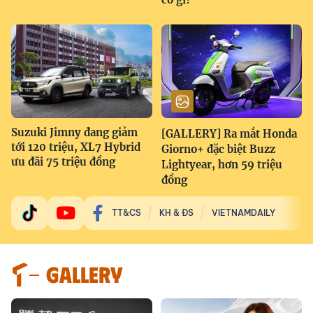
Suzuki Jimny đang giảm
[GALLERY] Ra mắt Honda
tới 120 triệu, XL7 Hybrid
Giorno+ đặc biệt Buzz
ưu đãi 75 triệu đồng
Lightyear, hơn 59 triệu
đồng
TT&CS
KH & ĐS
VIETNAMDAILY
GALLERY