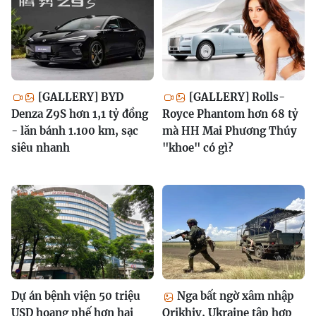
[GALLERY] BYD
[GALLERY] Rolls-
Denza Z9S hơn 1,1 tỷ đồng
Royce Phantom hơn 68 tỷ
- lăn bánh 1.100 km, sạc
mà HH Mai Phương Thúy
siêu nhanh
"khoe" có gì?
Dự án bệnh viện 50 triệu
Nga bất ngờ xâm nhập
USD hoang phế hơn hai
Orikhiv, Ukraine tập hợp