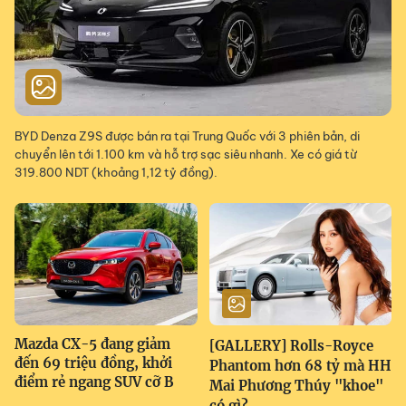
BYD Denza Z9S được bán ra tại Trung Quốc với 3 phiên bản, di
chuyển lên tới 1.100 km và hỗ trợ sạc siêu nhanh. Xe có giá từ
319.800 NDT (khoảng 1,12 tỷ đồng).
Mazda CX-5 đang giảm
[GALLERY] Rolls-Royce
đến 69 triệu đồng, khởi
Phantom hơn 68 tỷ mà HH
điểm rẻ ngang SUV cỡ B
Mai Phương Thúy "khoe"
có gì?