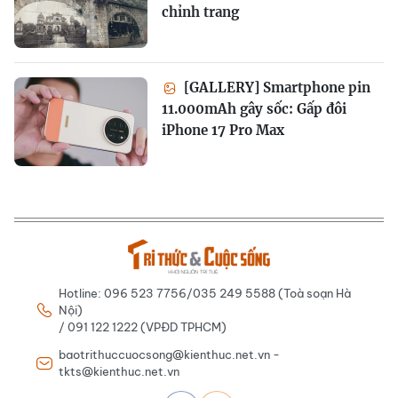
chỉnh trang
[GALLERY] Smartphone pin
11.000mAh gây sốc: Gấp đôi
iPhone 17 Pro Max
Hotline: 096 523 7756/035 249 5588 (Toà soạn Hà
Nội)
/ 091 122 1222 (VPĐD TPHCM)
baotrithuccuocsong@kienthuc.net.vn -
tkts@kienthuc.net.vn