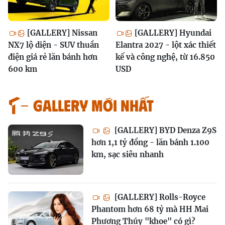
[GALLERY] Nissan
[GALLERY] Hyundai
NX7 lộ diện - SUV thuần
Elantra 2027 - lột xác thiết
điện giá rẻ lăn bánh hơn
kế và công nghệ, từ 16.850
600 km
USD
GALLERY MỚI NHẤT
[GALLERY] BYD Denza Z9S
hơn 1,1 tỷ đồng - lăn bánh 1.100
km, sạc siêu nhanh
[GALLERY] Rolls-Royce
Phantom hơn 68 tỷ mà HH Mai
Phương Thúy "khoe" có gì?