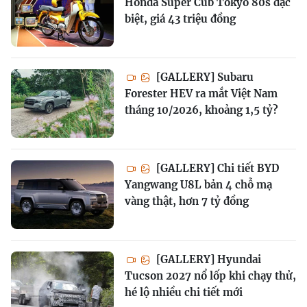
Honda Super Cub Tokyo 80s đặc
biệt, giá 43 triệu đồng
[GALLERY] Subaru
Forester HEV ra mắt Việt Nam
tháng 10/2026, khoảng 1,5 tỷ?
[GALLERY] Chi tiết BYD
Yangwang U8L bản 4 chỗ mạ
vàng thật, hơn 7 tỷ đồng
[GALLERY] Hyundai
Tucson 2027 nổ lốp khi chạy thử,
hé lộ nhiều chi tiết mới