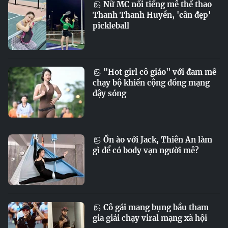
Nữ MC nổi tiếng mê thể thao
Thanh Thanh Huyền, 'cân đẹp'
pickleball
"Hot girl cô giáo" với đam mê
chạy bộ khiến cộng đồng mạng
dậy sóng
Ồn ào với Jack, Thiên An làm
gì để có body vạn người mê?
Cô gái mang bụng bầu tham
gia giải chạy viral mạng xã hội