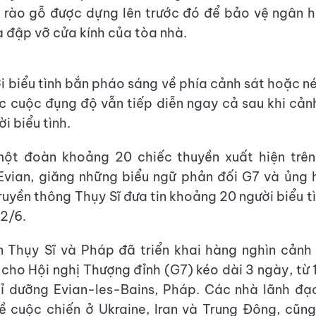
 rào gỗ được dựng lên trước đó để bảo vệ ngân 
 đập vỡ cửa kính của tòa nhà.
i biểu tình bắn pháo sáng về phía cảnh sát hoặc n
c cuộc đụng độ vẫn tiếp diễn ngay cả sau khi cảnh
ời biểu tình.
một đoàn khoảng 20 chiếc thuyền xuất hiện trê
Evian, giăng những biểu ngữ phản đối G7 và ủng 
ruyền thông Thụy Sĩ đưa tin khoảng 20 người biểu tì
12/6.
n Thụy Sĩ và Pháp đã triển khai hàng nghìn cảnh
cho Hội nghị Thượng đỉnh (G7) kéo dài 3 ngày, từ 1
hỉ dưỡng Evian-les-Bains, Pháp. Các nhà lãnh đạ
ề cuộc chiến ở Ukraine, Iran và Trung Đông, cũn