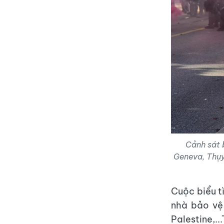
Cảnh sát b
Geneva, Thụy 
Cuộc biểu t
nhà bảo vệ
Palestine,.