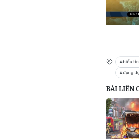
#biểu tì
#đụng độ
BÀI LIÊN