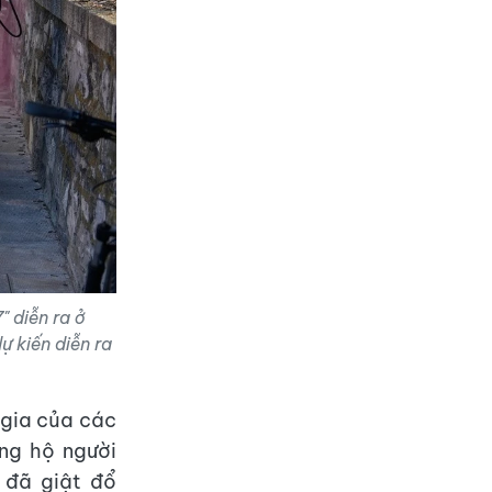
" diễn ra ở
kiến ​​diễn ra
 gia của các
ng hộ người
ó đã giật đổ