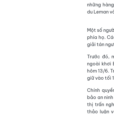
những hàng
du Leman và
Một số ngườ
phía họ. Cá
giải tán ngư
Trước đó, 
ngoài khơi 
hôm 13/6. T
giữ vào tối 
Chính quyề
bảo an ninh 
thị trấn ng
thảo luận v