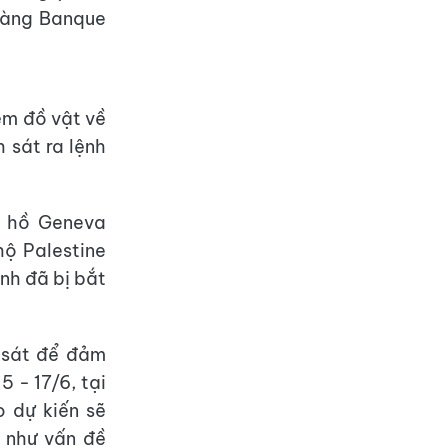
hàng Banque
ém đồ vật về
 sát ra lệnh
n hồ Geneva
hộ Palestine
nh đã bị bắt
 sát để đảm
5 - 17/6, tại
o dự kiến sẽ
g như vấn đề