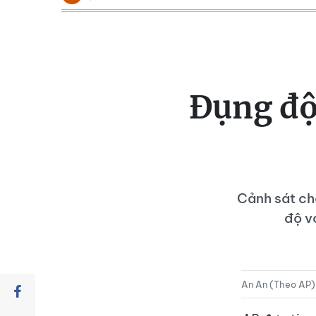
Đụng độ 
Cảnh sát ch
độ v
An An (Theo AP)