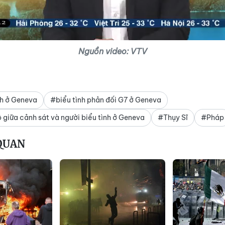
Nguồn video: VTV
nh ở Geneva
#biểu tình phản đối G7 ở Geneva
 giữa cảnh sát và người biểu tình ở Geneva
#Thụy Sĩ
#Pháp
 QUAN