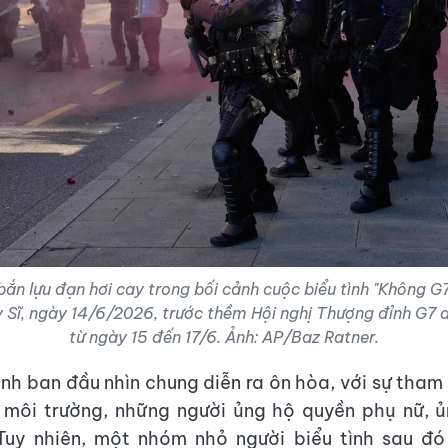
ắn lựu đạn hơi cay trong bối cảnh cuộc biểu tình "Không G7
Sĩ, ngày 14/6/2026, trước thềm Hội nghị Thượng đỉnh G7 dự 
từ ngày 15 đến 17/6. Ảnh: AP/Baz Ratner.
ình ban đầu nhìn chung diễn ra ôn hòa, với sự tham
 môi trường, những người ủng hộ quyền phụ nữ, ủ
..Tuy nhiên, một nhóm nhỏ người biểu tình sau đ