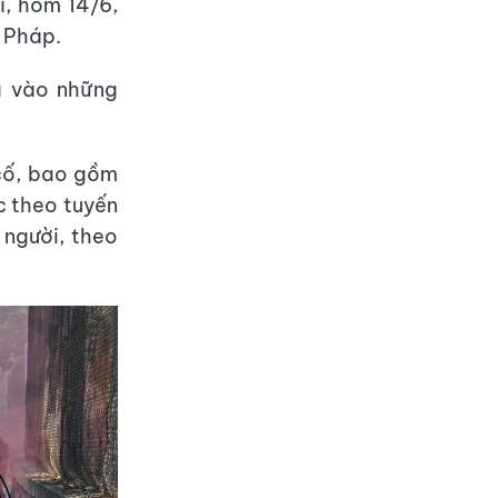
ĩ, hôm 14/6,
i Pháp.
g vào những
 cố, bao gồm
c theo tuyến
 người, theo