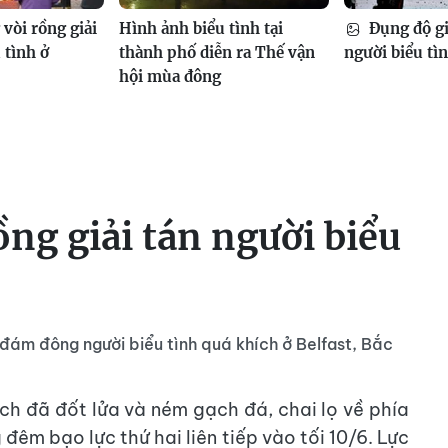
vòi rồng giải
Hình ảnh biểu tình tại
Đụng độ gi
 tình ở
thành phố diễn ra Thế vận
người biểu tì
hội mùa đông
ồng giải tán người biểu
 đám đông người biểu tình quá khích ở Belfast, Bắc
ích đã đốt lửa và ném gạch đá, chai lọ về phía
đêm bạo lực thứ hai liên tiếp vào tối 10/6. Lực