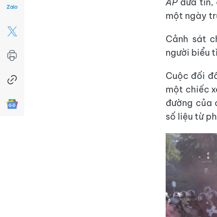
AP
đưa tin, 
một ngày tr
Cảnh sát c
người biểu t
Cuộc đối đầ
một chiếc x
đường của c
số liệu từ p