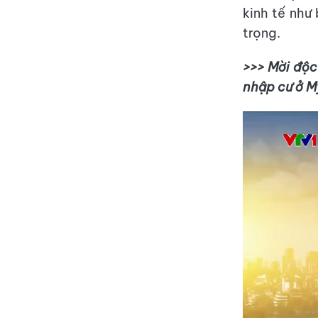
kinh tế như
trọng.
>>> Mời độc
nhập cư ở M