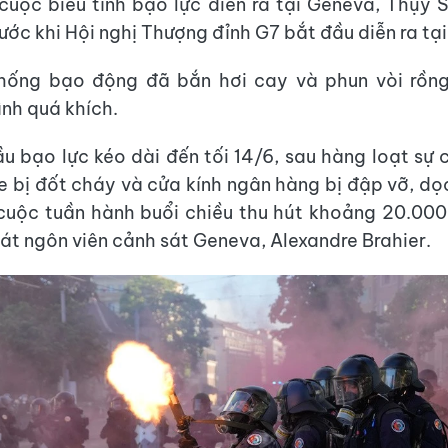
cuộc biểu tình bạo lực diễn ra tại Geneva, Thụy S
ước khi Hội nghị Thượng đỉnh G7 bắt đầu diễn ra tạ
hống bạo động đã bắn hơi cay và phun vòi rồn
ình quá khích.
u bạo lực kéo dài đến tối 14/6, sau hàng loạt sự
e bị đốt cháy và cửa kính ngân hàng bị đập vỡ, dọ
uộc tuần hành buổi chiều thu hút khoảng 20.000
hát ngôn viên cảnh sát Geneva, Alexandre Brahier.