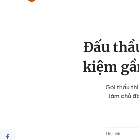
Đấu thầu
kiệm gần
Gói thầu th
làm chủ đầ
Hà Linh