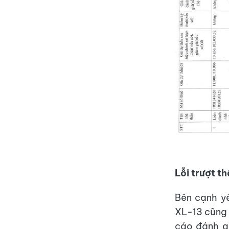
Lỗi trượt t
Bên cạnh yế
XL-13 cũng 
cáo đánh g