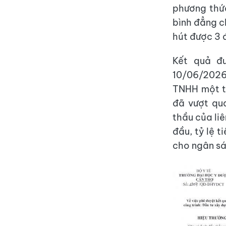
phương thức
bình đẳng c
hút được 3 
Kết quả đ
10/06/2026
TNHH một t
đã vượt qu
thầu của liê
đầu, tỷ lệ t
cho ngân sá