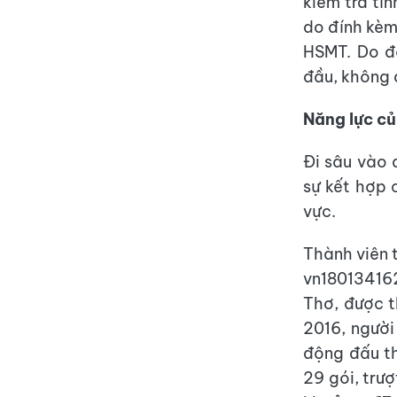
kiểm tra tí
do đính kèm
HSMT. Do đ
đầu, không 
Năng lực củ
Đi sâu vào 
sự kết hợp 
vực.
Thành viên 
vn180134162
Thơ, được 
2016, người
động đấu th
29 gói, trượ