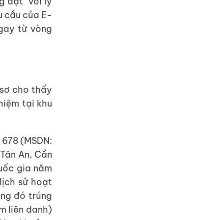
 đạt" với lý
u cầu của E-
gay từ vòng
 sơ cho thấy
hiệm tại khu
g 678 (MSDN:
 Tân An, Cần
uốc gia năm
lịch sử hoạt
ong đó trúng
ồm liên danh)