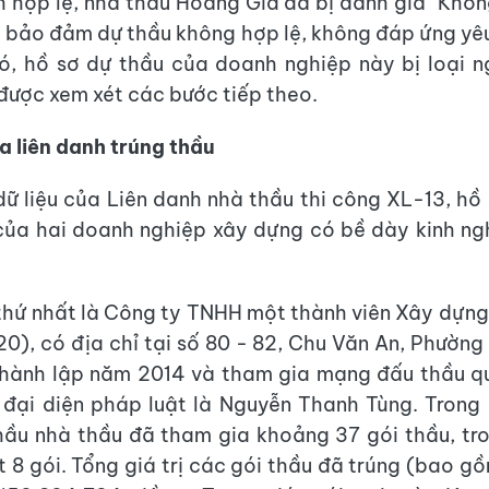
nh hợp lệ, nhà thầu Hoàng Gia đã bị đánh giá "Không
 bảo đảm dự thầu không hợp lệ, không đáp ứng yê
ó, hồ sơ dự thầu của doanh nghiệp này bị loại n
được xem xét các bước tiếp theo.
a liên danh trúng thầu
dữ liệu của Liên danh nhà thầu thi công XL-13, hồ
của hai doanh nghiệp xây dựng có bề dày kinh ng
thứ nhất là Công ty TNHH một thành viên Xây dựn
0), có địa chỉ tại số 80 - 82, Chu Văn An, Phường
thành lập năm 2014 và tham gia mạng đấu thầu q
 đại diện pháp luật là Nguyễn Thanh Tùng. Trong 
ầu nhà thầu đã tham gia khoảng 37 gói thầu, tr
t 8 gói. Tổng giá trị các gói thầu đã trúng (bao g