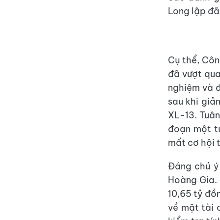
Long lập đã 
Cụ thể, Côn
đã vượt qua
nghiệm và đ
sau khi giả
XL-13. Tuân
đoạn một tú
mất cơ hội 
Đáng chú ý
Hoàng Gia. 
10,65 tỷ đồ
về mặt tài 