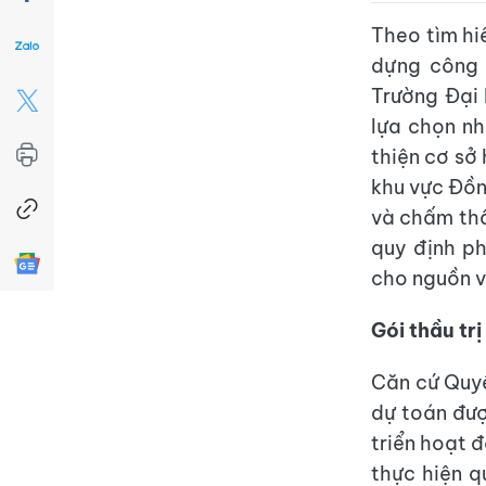
Theo tìm h
dựng công 
Trường Đại 
lựa chọn n
thiện cơ sở 
khu vực Đồn
và chấm thầ
quy định ph
cho nguồn v
Gói thầu trị
Căn cứ Quy
dự toán đượ
triển hoạt 
thực hiện q