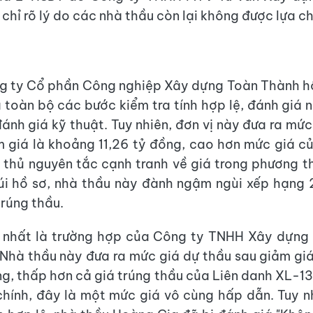
chỉ rõ lý do các nhà thầu còn lại không được lựa c
g ty Cổ phần Công nghiệp Xây dựng Toàn Thành h
 toàn bộ các bước kiểm tra tính hợp lệ, đánh giá n
ánh giá kỹ thuật. Tuy nhiên, đơn vị này đưa ra mức
m giá là khoảng 11,26 tỷ đồng, cao hơn mức giá c
 thủ nguyên tắc cạnh tranh về giá trong phương t
i hồ sơ, nhà thầu này đành ngậm ngùi xếp hạng 
trúng thầu.
 nhất là trường hợp của Công ty TNHH Xây dựng
Nhà thầu này đưa ra mức giá dự thầu sau giảm gi
ng, thấp hơn cả giá trúng thầu của Liên danh XL-13.
chính, đây là một mức giá vô cùng hấp dẫn. Tuy n