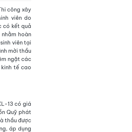
Thi công xây
inh viên do
c có kết quả
m nhằm hoàn
sinh viên tại
ình mời thầu
iêm ngặt các
 kinh tế cao
L-13 có giá
uồn Quỹ phát
hà thầu được
ạng, áp dụng