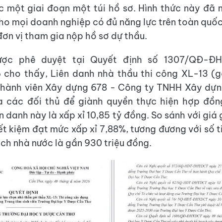
 một giai đoạn một túi hồ sơ. Hình thức này đã 
ho mọi doanh nghiệp có đủ năng lực trên toàn quốc
đơn vị tham gia nộp hồ sơ dự thầu.
ược phê duyệt tại Quyết định số 1307/QĐ-Đ
 cho thấy, Liên danh nhà thầu thi công XL-13 (
hành viên Xây dựng 678 - Công ty TNHH Xây dựn
a các đối thủ để giành quyền thực hiện hợp đồng
n danh này là xấp xỉ 10,85 tỷ đồng. So sánh với giá
iết kiệm đạt mức xấp xỉ 7,88%, tương đương với số t
ch nhà nước là gần 930 triệu đồng.