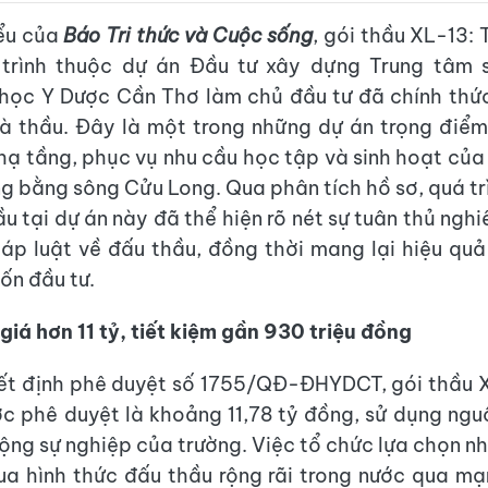
iểu của
Báo Tri thức và Cuộc sống
, gói thầu XL-13: 
trình thuộc dự án Đầu tư xây dựng Trung tâm s
học Y Dược Cần Thơ làm chủ đầu tư đã chính thứ
hà thầu. Đây là một trong những dự án trọng điể
hạ tầng, phục vụ nhu cầu học tập và sinh hoạt của 
g bằng sông Cửu Long. Qua phân tích hồ sơ, quá tr
u tại dự án này đã thể hiện rõ nét sự tuân thủ ngh
áp luật về đấu thầu, đồng thời mang lại hiệu quả
ốn đầu tư.
 giá hơn 11 tỷ, tiết kiệm gần 930 triệu đồng
ết định phê duyệt số 1755/QĐ-ĐHYDCT, gói thầu X
c phê duyệt là khoảng 11,78 tỷ đồng, sử dụng ng
động sự nghiệp của trường. Việc tổ chức lựa chọn n
ua hình thức đấu thầu rộng rãi trong nước qua m