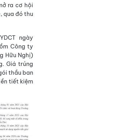
mở ra cơ hội
, qua đó thu
HYDCT ngày
gồm Công ty
g Hữu Nghị)
. Giá trúng
 gói thầu ban
iền tiết kiệm