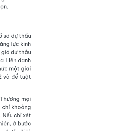
họn.
ồ sơ dự thầu
ăng lực kinh
 giá dự thầu
ủa Liên danh
hức một giai
2 và để tuột
 Thương mại
á chỉ khoảng
 Nếu chỉ xét
hiên, ở bước