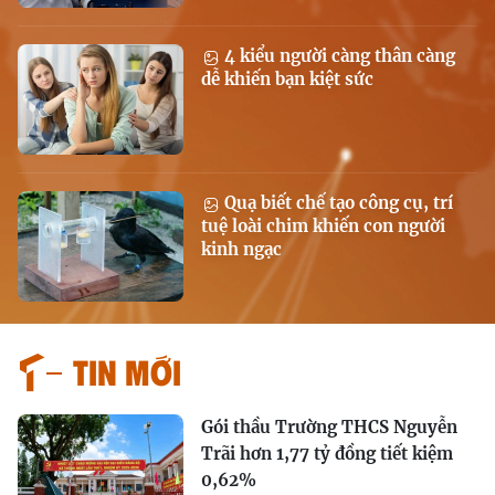
4 kiểu người càng thân càng
dễ khiến bạn kiệt sức
Quạ biết chế tạo công cụ, trí
tuệ loài chim khiến con người
kinh ngạc
Tin mới
Gói thầu Trường THCS Nguyễn
Trãi hơn 1,77 tỷ đồng tiết kiệm
0,62%