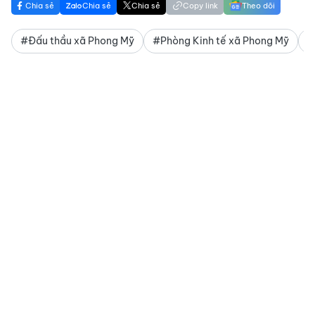
Chia sẻ
Chia sẻ
Chia sẻ
Copy link
Theo dõi
#Đấu thầu xã Phong Mỹ
#Phòng Kinh tế xã Phong Mỹ
#