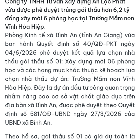
Công ty TNHH Tư vấn Xây dựng An Lộc Phát
vừa được phê duyệt trúng gói thầu hơn 6,2 tỷ
đồng xây mới 6 phòng học tại Trường Mầm non
Vĩnh Hòa Hiệp.
Phòng Kinh tế xã Bình An (tỉnh An Giang) vừa
ban hành Quyết định số 40/QĐ-PKT ngày
04/6/2026 phê duyệt kết quả lựa chọn nhà
thầu gói thầu số 01: Xây dựng mới 06 phòng
học và các hạng mục khác thuộc kế hoạch lựa
chọn nhà thầu dự án: Trường Mầm non Vĩnh
Hòa Hiệp. Đây là dự án đầu tư công quan trọng
nhằm nâng cao cơ sở vật chất giáo dục trên
địa bàn xã Bình An, được phê duyệt theo Quyết
định số 581/QĐ-UBND ngày 27/3/2026 của
UBND xã Bình An.
Theo hồ sơ, gói thầu số 01 có giá dự toán là