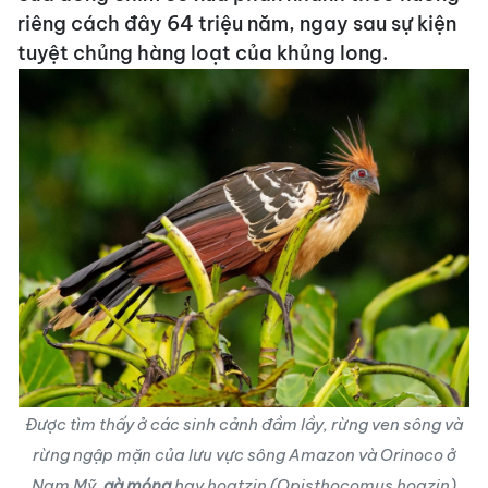
riêng cách đây 64 triệu năm, ngay sau sự kiện
tuyệt chủng hàng loạt của khủng long.
Được tìm thấy ở các sinh cảnh đầm lầy, rừng ven sông và
rừng ngập mặn của lưu vực sông Amazon và Orinoco ở
Nam Mỹ,
gà móng
hay
hoatzin
(Opisthocomus hoazin)