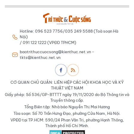
Hotline: 096 523 7756/035 249 5588 (Toà soạn Hà
Nội)
/ 091 122 1222 (VPĐD TPHCM)
baotrithuccuocsong@kienthuc.net.vn -
tkts@kienthuc.net.vn
CƠ QUAN CHỦ QUẢN: LIÊN HIỆP CÁC HỘI KHOA HỌC VÀ KỸ
THUẬT VIỆT NAM
Giấy phép: Số 536/GP-BTTTT ngày 19/11/2020 do Bộ Thông tin và
Truyền thông cấp.
Tổng Biên tập: Nhà báo Nguyễn Thị Mai Hương
Tòa soạn: Số 70 Trần Hưng Đạo, phường Cửa Nam, Hà Nội.
VPĐD tại TP.HCM: 590/24 Phan Văn Trị, phường Hạnh Thông,
Thành phố Hồ Chí Minh.