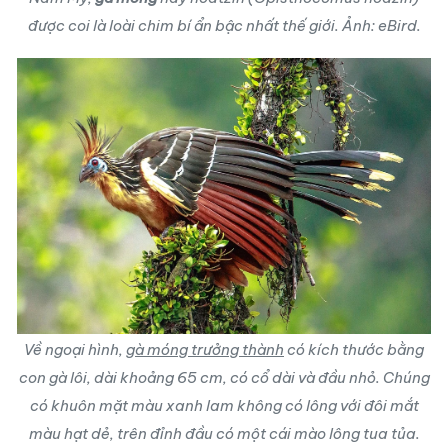
được coi là loài chim bí ẩn bậc nhất thế giới. Ảnh: eBird.
Về ngoại hình,
gà móng trưởng thành
có kích thước bằng
con gà lôi, dài khoảng 65 cm, có cổ dài và đầu nhỏ. Chúng
có khuôn mặt màu xanh lam không có lông với đôi mắt
màu hạt dẻ, trên đỉnh đầu có một cái mào lông tua tủa.