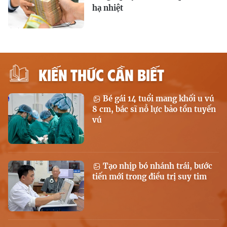
hạ nhiệt
KIẾN THỨC CẦN BIẾT
Bé gái 14 tuổi mang khối u vú
8 cm, bác sĩ nỗ lực bảo tồn tuyến
vú
Tạo nhịp bó nhánh trái, bước
tiến mới trong điều trị suy tim