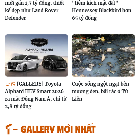
mới gần 1,7 tỷ đồng, thiết
"tiêm kích mặt đất"
kế đẹp như Land Rover
Hennessey Blackbird hơn
Defender
65 tỷ đồng
[GALLERY] Toyota
Cuộc sống ngột ngạt bên
Alphard HEV Smart 2026
mương đen, bãi rác ở Tứ
ra mắt Đông Nam Á, chỉ từ
Liên
2,8 tỷ đồng
GALLERY MỚI NHẤT