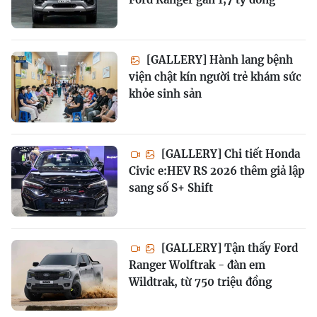
[GALLERY] Hành lang bệnh
viện chật kín người trẻ khám sức
khỏe sinh sản
[GALLERY] Chi tiết Honda
Civic e:HEV RS 2026 thêm giả lập
sang số S+ Shift
[GALLERY] Tận thấy Ford
Ranger Wolftrak - đàn em
Wildtrak, từ 750 triệu đồng