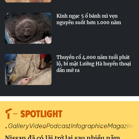
Kinh ngạc 5 ổ bánh mì vẹn
nguyên suốt hơn 1.000 năm
Thuyền cổ 4.000 năm tuổi phát
lộ, bí mật Lưỡng Hà huyền thoại
dần mở ra
SPOTLIGHT
Gallery
Video
Podcast
Infographic
eMagazine
Nissan đã có lãi trở lại sau nhiều năm