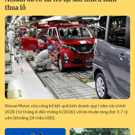
thua lỗ
Nissan Motor vừa công bố kết quả kinh doanh quý I năm tài chính
2026 (từ tháng 4 đến tháng 6/2026) với lợi nhuận ròng đạt 3,7 tỷ
yên (khoảng 24 triệu USD).