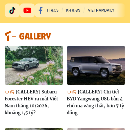
TT&CS
KH & ĐS
VIETNAMDAILY
GALLERY
[GALLERY] Subaru
[GALLERY] Chi tiết
Forester HEV ra mắt Việt
BYD Yangwang U8L bản 4
Nam tháng 10/2026,
chỗ mạ vàng thật, hơn 7 tỷ
khoảng 1,5 tỷ?
đồng