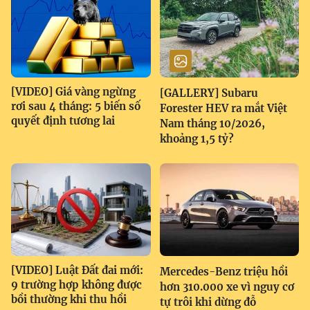
[VIDEO] Giá vàng ngừng
[GALLERY] Subaru
rơi sau 4 tháng: 5 biến số
Forester HEV ra mắt Việt
quyết định tương lai
Nam tháng 10/2026,
khoảng 1,5 tỷ?
[VIDEO] Luật Đất đai mới:
Mercedes-Benz triệu hồi
9 trường hợp không được
hơn 310.000 xe vì nguy cơ
bồi thường khi thu hồi
tự trôi khi dừng đỗ