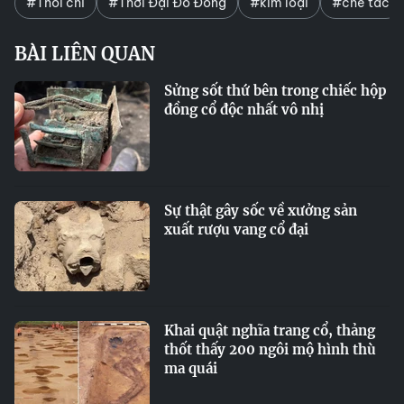
#Thỏi chì
#Thời Đại Đồ Đồng
#kim loại
#chế tác
BÀI LIÊN QUAN
Sửng sốt thứ bên trong chiếc hộp
đồng cổ độc nhất vô nhị
Sự thật gây sốc về xưởng sản
xuất rượu vang cổ đại
Khai quật nghĩa trang cổ, thảng
thốt thấy 200 ngôi mộ hình thù
ma quái