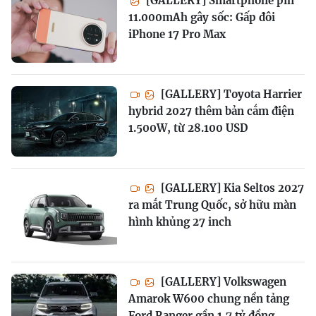
[GALLERY] Smartphone pin
11.000mAh gây sốc: Gấp đôi
iPhone 17 Pro Max
[GALLERY] Toyota Harrier
hybrid 2027 thêm bản cắm điện
1.500W, từ 28.100 USD
[GALLERY] Kia Seltos 2027
ra mắt Trung Quốc, sở hữu màn
hình khủng 27 inch
[GALLERY] Volkswagen
Amarok W600 chung nền tảng
Ford Ranger gần 1,7 tỷ đồng