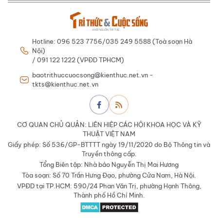
Hotline: 096 523 7756/035 249 5588 (Toà soạn Hà
Nội)
/ 091 122 1222 (VPĐD TPHCM)
baotrithuccuocsong@kienthuc.net.vn -
tkts@kienthuc.net.vn
CƠ QUAN CHỦ QUẢN: LIÊN HIỆP CÁC HỘI KHOA HỌC VÀ KỸ
THUẬT VIỆT NAM
Giấy phép: Số 536/GP-BTTTT ngày 19/11/2020 do Bộ Thông tin và
Truyền thông cấp.
Tổng Biên tập: Nhà báo Nguyễn Thị Mai Hương
Tòa soạn: Số 70 Trần Hưng Đạo, phường Cửa Nam, Hà Nội.
VPĐD tại TP.HCM: 590/24 Phan Văn Trị, phường Hạnh Thông,
Thành phố Hồ Chí Minh.