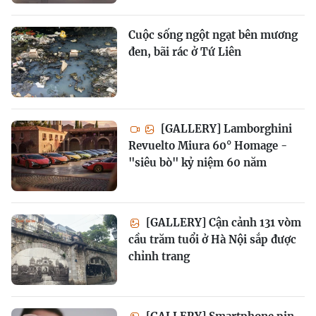
Cuộc sống ngột ngạt bên mương
đen, bãi rác ở Tứ Liên
[GALLERY] Lamborghini
Revuelto Miura 60° Homage -
"siêu bò" kỷ niệm 60 năm
[GALLERY] Cận cảnh 131 vòm
cầu trăm tuổi ở Hà Nội sắp được
chỉnh trang