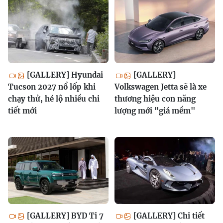
[GALLERY] Hyundai
[GALLERY]
Tucson 2027 nổ lốp khi
Volkswagen Jetta sẽ là xe
chạy thử, hé lộ nhiều chi
thương hiệu con năng
tiết mới
lượng mới "giá mềm"
[GALLERY] BYD Ti 7
[GALLERY] Chi tiết