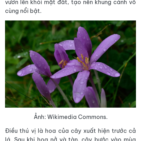
vươn lên khỏi mặt đất, tạo nên khung cảnh vô
cùng nổi bật.
Ảnh: Wikimedia Commons.
Điều thú vị là hoa của cây xuất hiện trước cả
lá. Sau khi hoa nở và tàn, cây bước vào mùa