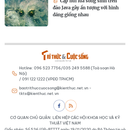
Cặp núi lửa song sinh trên
đảo Java gây ấn tượng với hình
dáng giống nhau
Hotline: 096 523 7756/035 249 5588 (Toà soạn Hà
Nội)
/ 091 122 1222 (VPĐD TPHCM)
baotrithuccuocsong@kienthuc.net.vn -
tkts@kienthuc.net.vn
CƠ QUAN CHỦ QUẢN: LIÊN HIỆP CÁC HỘI KHOA HỌC VÀ KỸ
THUẬT VIỆT NAM
Giấy phép: Số 536/GP-BTTTT ngày 19/11/2020 do Bộ Thông tin và