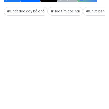
#Chất độc cây bả chó
#Hoa tím độc hại
#Chữa bệnh go