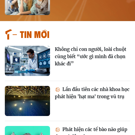
Tin mới
Không chỉ con người, loài chuột
cũng biết “ước gì mình đã chọn
khác đi”
Lần đầu tiên các nhà khoa học
phát hiện 'hạt ma' trong vũ trụ
Phát hiện các tế bào não giúp