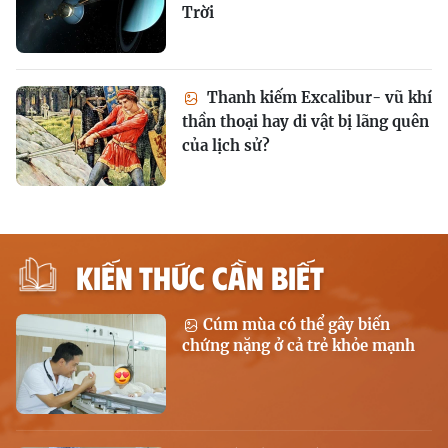
Trời
Thanh kiếm Excalibur- vũ khí
thần thoại hay di vật bị lãng quên
của lịch sử?
KIẾN THỨC CẦN BIẾT
Cúm mùa có thể gây biến
chứng nặng ở cả trẻ khỏe mạnh