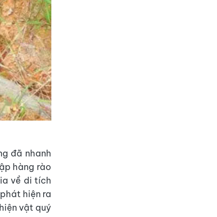
ơng đã nhanh
lập hàng rào
a về di tích
 phát hiện ra
hiện vật quý