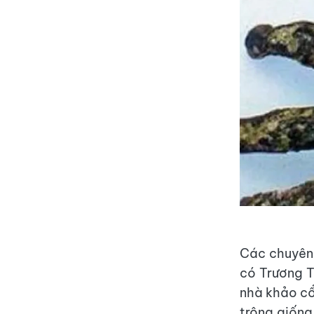
Các chuyên 
có Trương T
nhà khảo cổ
trông giống