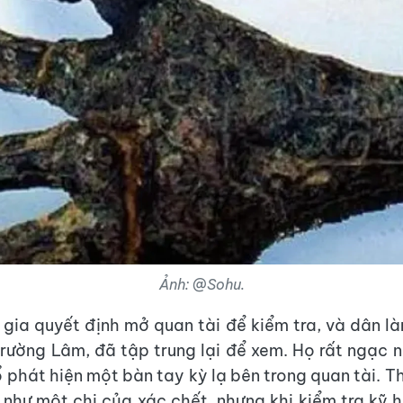
Ảnh: @Sohu.
gia quyết định mở quan tài để kiểm tra, và dân là
rường Lâm, đã tập trung lại để xem. Họ rất ngạc n
 phát hiện một bàn tay kỳ lạ bên trong quan tài. Th
 như một chi của xác chết, nhưng khi kiểm tra kỹ h