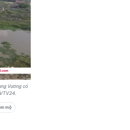
Hùng Vương có
@VTV24.
ộm mộ