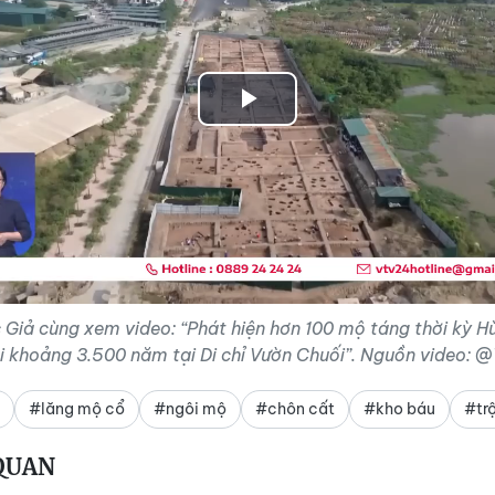
Play
Video
Giả cùng xem video: “Phát hiện hơn 100 mộ táng thời kỳ 
i khoảng 3.500 năm tại Di chỉ Vườn Chuối”. Nguồn video: 
#lăng mộ cổ
#ngôi mộ
#chôn cất
#kho báu
#tr
 QUAN