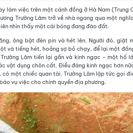
y làm việc trên một cánh đồng ở Hà Nam (Trung 
rương Trường Lâm trở về nhà ngang qua một nghĩa
hiên nhìn thấy một cái bóng đang đào đất.
ng, ông bật đèn pin và hét lên. Người đó, giật 
ột và tiếng hét, hoảng sợ bỏ chạy, để lại một đốn
 Trường Lâm tiến lại gần và kinh ngạc – một hố lớ
c vật dụng chôn cất. Điều đáng kinh ngạc hơn nữa
, có một chiếc quan tài. Trường Lâm lập tức gọi đ
h báo vụ việc cho chính quyền địa phương.