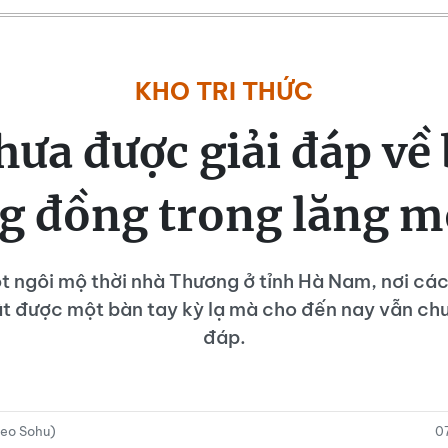
KHO TRI THỨC
hưa được giải đáp về
g đồng trong lăng m
t ngôi mộ thời nhà Thương ở tỉnh Hà Nam, nơi cá
ật được một bàn tay kỳ lạ mà cho đến nay vẫn chư
đáp.
heo Sohu)
0