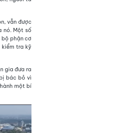
òn, vẫn được
a nó. Một số
ố bộ phận cơ
 kiểm tra kỹ
n gia đưa ra
bị bác bỏ vì
thành một bí