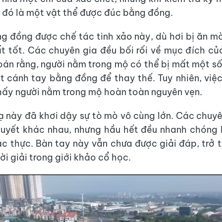
a đó là một vật thể được đúc bằng đồng.
g đồng được chế tác tinh xảo này, dù hơi bị ăn m
t tốt. Các chuyên gia đều bối rối về mục đích củ
oán rằng, người nằm trong mộ có thể bị mất một s
t cánh tay bằng đồng để thay thế. Tuy nhiên, việc
hấy người nằm trong mộ hoàn toàn nguyên vẹn.
lạ này đã khơi dậy sự tò mò vô cùng lớn. Các chuyê
huyết khác nhau, nhưng hầu hết đều nhanh chóng 
xác thực. Bàn tay này vẫn chưa được giải đáp, trở 
ời giải trong giới khảo cổ học.