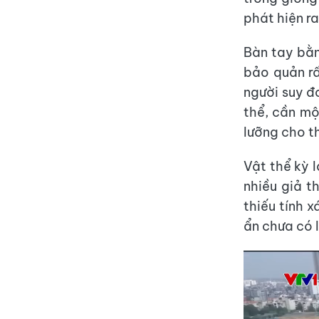
phát hiện r
Bàn tay bằn
bảo quản rấ
người suy đ
thể, cần mộ
lưỡng cho t
Vật thể kỳ 
nhiều giả t
thiếu tính 
ẩn chưa có l