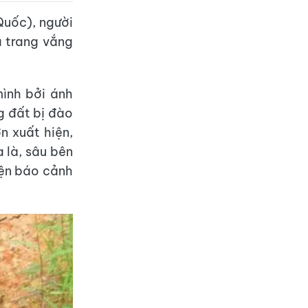
Quốc), người
 trang vắng
mình bởi ánh
g đất bị đào
n xuất hiện,
 là, sâu bên
iện báo cảnh