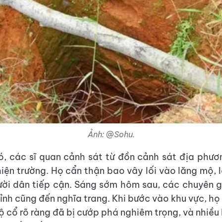
Ảnh: @Sohu.
, các sĩ quan cảnh sát từ đồn cảnh sát địa phư
iện trường. Họ cẩn thận bao vây lối vào lăng mộ, 
ời dân tiếp cận. Sáng sớm hôm sau, các chuyên gi
ỉnh cũng đến nghĩa trang. Khi bước vào khu vực, họ
ộ cổ rõ ràng đã bị cướp phá nghiêm trọng, và nhiều 