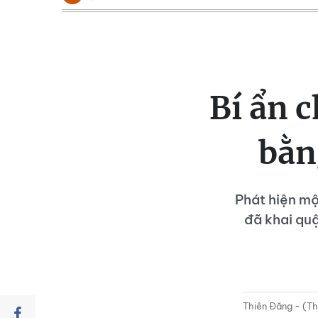
Bí ẩn c
bằn
Phát hiện mộ
đã khai qu
Thiên Đăng - (T