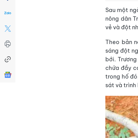
Sau một ngà
nông dân T
vẻ và đột n
Theo bản nă
sáng đột ng
bới. Trương
chứa đầy cá
trong hố đó
sát và trìn