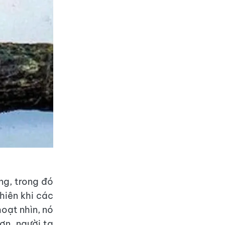
ng, trong đó
hiên khi các
oạt nhìn, nó
ơn, người ta