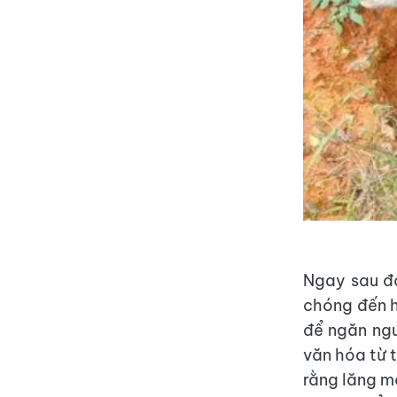
Ngay sau đó
chóng đến h
để ngăn ngư
văn hóa từ t
rằng lăng m