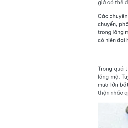
giá có thể 
Các chuyên 
chuyển, phâ
trong lăng 
có niên đại 
Trong quá t
lăng mộ. Tu
mưa lớn bất
thận nhấc qu