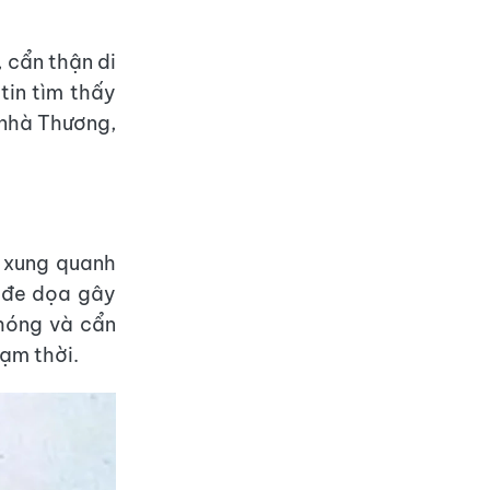
 cẩn thận di
tin tìm thấy
 nhà Thương,
c xung quanh
, đe dọa gây
chóng và cẩn
tạm thời.