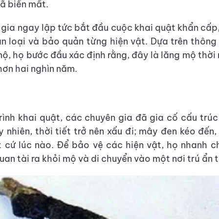
đã biến mất.
gia ngay lập tức bắt đầu cuộc khai quật khẩn cấp,
n loại và bảo quản từng hiện vật. Dựa trên thông 
mộ, họ bước đầu xác định rằng, đây là lăng mộ thời
hơn hai nghìn năm.
rình khai quật, các chuyên gia đã gia cố cấu trú
y nhiên, thời tiết trở nên xấu đi; mây đen kéo đến
 cứ lúc nào. Để bảo vệ các hiện vật, họ nhanh 
an tài ra khỏi mộ và di chuyển vào một nơi trú ẩn 