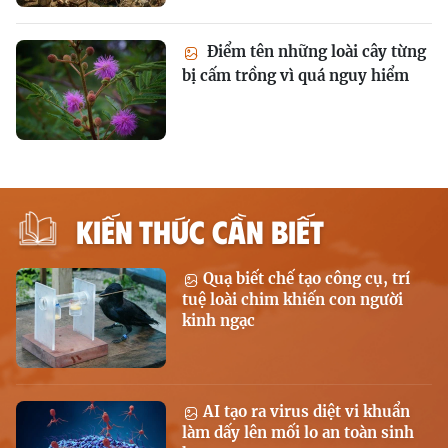
Điểm tên những loài cây từng
bị cấm trồng vì quá nguy hiểm
KIẾN THỨC CẦN BIẾT
Quạ biết chế tạo công cụ, trí
tuệ loài chim khiến con người
kinh ngạc
AI tạo ra virus diệt vi khuẩn
làm dấy lên mối lo an toàn sinh