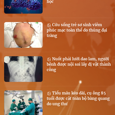
học
Cứu sống trẻ sơ sinh viêm
phúc mạc toàn thể do thủng đại
tràng
Nuốt phải lưỡi dao lam, người
bệnh được nội soi lấy dị vật thành
công
Tiểu máu kéo dài, cụ ông 85
tuổi được cắt toàn bộ bàng quang
do ung thư