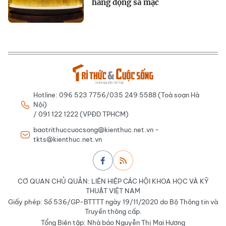
hang động sa mạc
Hotline: 096 523 7756/035 249 5588 (Toà soạn Hà
Nội)
/ 091 122 1222 (VPĐD TPHCM)
baotrithuccuocsong@kienthuc.net.vn -
tkts@kienthuc.net.vn
CƠ QUAN CHỦ QUẢN: LIÊN HIỆP CÁC HỘI KHOA HỌC VÀ KỸ
THUẬT VIỆT NAM
Giấy phép: Số 536/GP-BTTTT ngày 19/11/2020 do Bộ Thông tin và
Truyền thông cấp.
Tổng Biên tập: Nhà báo Nguyễn Thị Mai Hương