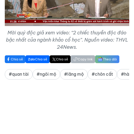
Video
Mời quý độc giả xem video: “2 chiếc thuyền độc đáo
bậc nhất của ngành khảo cổ học”. Nguồn video: THVL
24News.
Chia sẻ
Chia sẻ
Chia sẻ
Copy link
Theo dõi
#quan tài
#ngôi mộ
#lăng mộ
#chôn cất
#hài 