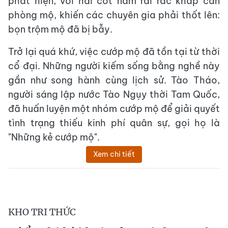
phát hiện, với hài cốt nằm rải rác khắp căn
phòng mộ, khiến các chuyên gia phải thốt lên:
bọn trộm mộ đã bị bẫy.
Trở lại quá khứ, việc cướp mộ đã tồn tại từ thời
cổ đại. Những người kiếm sống bằng nghề này
gần như song hành cùng lịch sử. Tào Tháo,
người sáng lập nước Tào Ngụy thời Tam Quốc,
đã huấn luyện một nhóm cướp mộ để giải quyết
tình trạng thiếu kinh phí quân sự, gọi họ là
"Những kẻ cướp mộ".
Xem chi tiết
KHO TRI THỨC