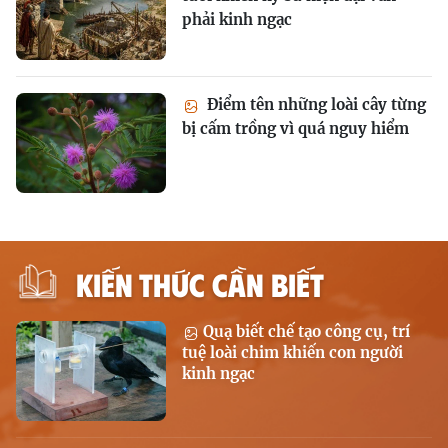
phải kinh ngạc
Điểm tên những loài cây từng
bị cấm trồng vì quá nguy hiểm
KIẾN THỨC CẦN BIẾT
Quạ biết chế tạo công cụ, trí
tuệ loài chim khiến con người
kinh ngạc