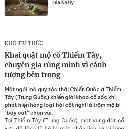
của Na Uy
KHO TRI THỨC
Khai quật mộ cổ Thiểm Tây,
chuyên gia rùng mình vì cảnh
tượng bên trong
Một ngôi mộ quý tộc thời Chiến Quốc ở Thiểm
Tây (Trung Quốc) khiến giới khảo cổ sốc khi
phát hiện hàng loạt hài cốt nghi là trộm mộ bị
“bẫy cát” chôn vùi.
Tại Thiểm Tây (Trung Quốc), một vùng đất cổ
xưa đã lặng lẽ hé lộ một phần lịch sử bị lãng