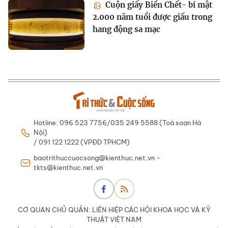
Cuộn giấy Biển Chết- bí mật
2.000 năm tuổi được giấu trong
hang động sa mạc
Hotline: 096 523 7756/035 249 5588 (Toà soạn Hà
Nội)
/ 091 122 1222 (VPĐD TPHCM)
baotrithuccuocsong@kienthuc.net.vn -
tkts@kienthuc.net.vn
CƠ QUAN CHỦ QUẢN: LIÊN HIỆP CÁC HỘI KHOA HỌC VÀ KỸ
THUẬT VIỆT NAM