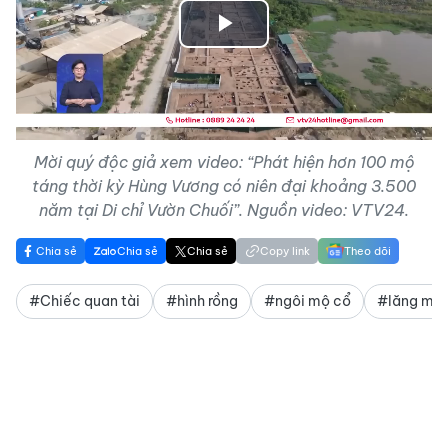
Play
Video
Mời quý độc giả xem video: “Phát hiện hơn 100 mộ
táng thời kỳ Hùng Vương có niên đại khoảng 3.500
năm tại Di chỉ Vườn Chuối”. Nguồn video: VTV24.
Chia sẻ
Chia sẻ
Chia sẻ
Copy link
Theo dõi
#Chiếc quan tài
#hình rồng
#ngôi mộ cổ
#lăng mộ