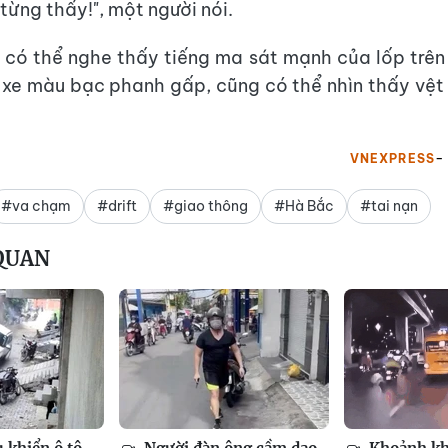
từng thấy!", một người nói.
 có thể nghe thấy tiếng ma sát mạnh của lốp trên
c xe màu bạc phanh gấp, cũng có thể nhìn thấy vệ
VNEXPRESS
#va chạm
#drift
#giao thông
#Hà Bắc
#tai nạn
 QUAN