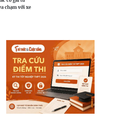
c cô gái tử
va chạm với xe