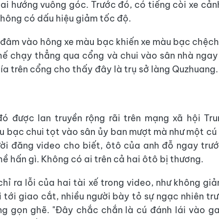
hai hướng vuông góc. Trước đó, có tiếng còi xe cả
không có dấu hiệu giảm tốc độ.
 đâm vào hông xe màu bạc khiến xe màu bạc chệch
 thế chạy thẳng qua cổng và chui vào sân nhà ngay
ía trên cổng cho thấy đây là trụ sở làng Quzhuang.
đó được lan truyền rộng rãi trên mạng xã hội Tr
u bạc chui tọt vào sân ủy ban mượt mà như một cú 
ời đăng video cho biết, ôtô của anh đỗ ngay tr
ề hấn gì. Không có ai trên cả hai ôtô bị thương.
chỉ ra lỗi của hai tài xế trong video, như không gi
 tới giao cắt, nhiều người bày tỏ sự ngạc nhiên tr
ng gọn ghẽ. "Đây chắc chắn là cú đánh lái vào 