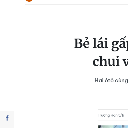
Bẻ lái g
chui 
Hai ôtô cùng
Trường Hân t/h