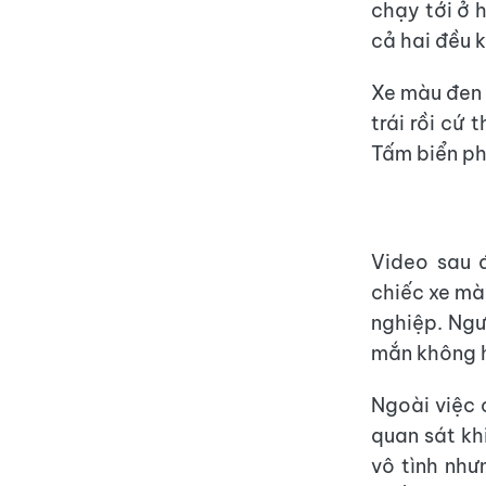
chạy tới ở 
cả hai đều 
Xe màu đen
trái rồi cứ
Tấm biển ph
Video sau 
chiếc xe mà
nghiệp. Ngư
mắn không h
Ngoài việc 
quan sát khi
vô tình như