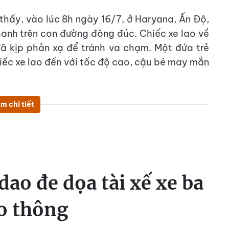
 thấy, vào lúc 8h ngày 16/7, ở Haryana, Ấn Độ,
anh trên con đường đông đúc. Chiếc xe lao về
đã kịp phản xạ để tránh va chạm. Một đứa trẻ
hiếc xe lao đến với tốc độ cao, cậu bé may mắn
m chi tiết
ao đe dọa tài xế xe ba
o thông