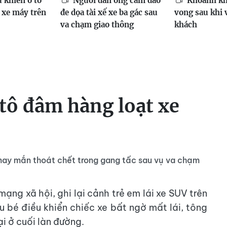
u khiển ô tô
Người đàn ông cầm dao
Khoảnh khắ
 xe máy trên
đe dọa tài xế xe ba gác sau
vong sau khi 
va chạm giao thông
khách
 tô đâm hàng loạt xe
may mắn thoát chết trong gang tấc sau vụ va chạm
ạng xã hội, ghi lại cảnh trẻ em lái xe SUV trên
u bé điều khiển chiếc xe bất ngờ mất lái, tông
i ở cuối làn đường.