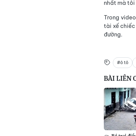
nhất mà tôi 
Trong video
tài xế chiế
đường.
#ô tô
BÀI LIÊN