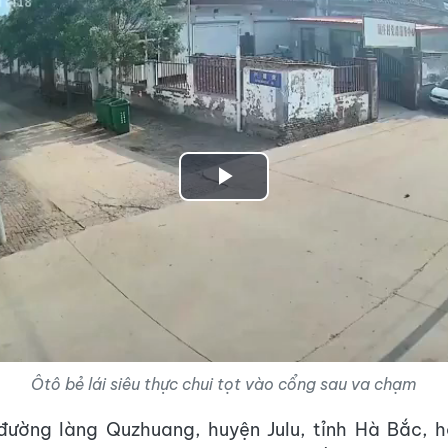
Play
Video
Ôtô bẻ lái siêu thực chui tọt vào cổng sau va chạm
đường làng Quzhuang, huyện Julu, tỉnh Hà Bắc, 