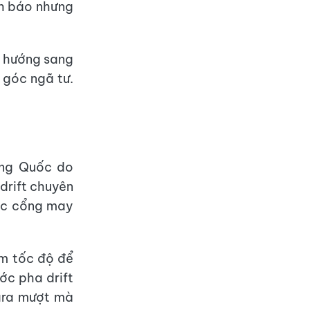
nh báo nhưng
 hướng sang
 góc ngã tư.
ung Quốc do
drift chuyên
ước cổng may
ảm tốc độ để
ước pha drift
gara mượt mà