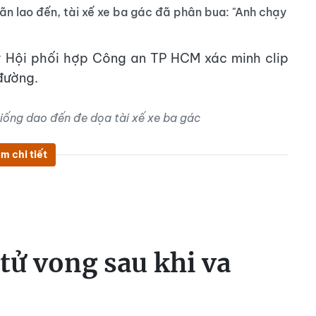
n lao đến, tài xế xe ba gác đã phân bua: "Anh chạy
 Hội phối hợp Công an TP HCM xác minh clip
đường.
ống dao đến đe dọa tài xế xe ba gác
m chi tiết
tử vong sau khi va