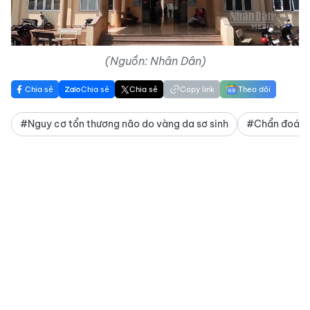
Video
(Nguồn: Nhân Dân)
Chia sẻ
Chia sẻ
Chia sẻ
Copy link
Theo dõi
#Nguy cơ tổn thương não do vàng da sơ sinh
#Chẩn đoán n