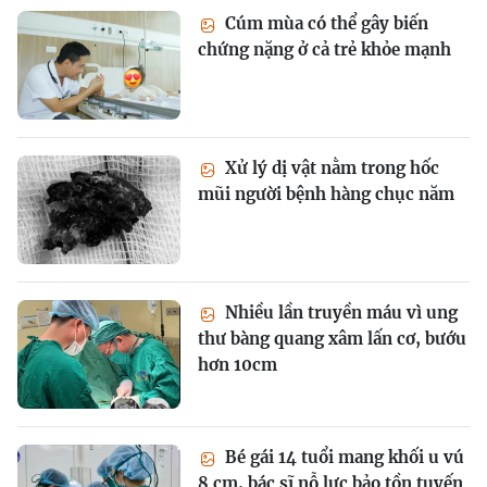
Cúm mùa có thể gây biến
chứng nặng ở cả trẻ khỏe mạnh
Xử lý dị vật nằm trong hốc
mũi người bệnh hàng chục năm
Nhiều lần truyền máu vì ung
thư bàng quang xâm lấn cơ, bướu
hơn 10cm
Bé gái 14 tuổi mang khối u vú
8 cm, bác sĩ nỗ lực bảo tồn tuyến