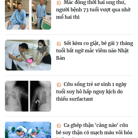
Mắc đồng thời hai ung thư,
người bệnh 73 tuổi vượt qua nhờ
mổ hai thì
Sốt kèm co giật, bé gái 7 tháng
tuổi bất ngờ mắc viêm não Nhật
Bản
Cứu sống trẻ sơ sinh 1 ngày
tuổi suy hô hấp nguy kịch do
thiếu surfactant
Ca ghép thận 'căng não' cứu
bé suy thận có mạch máu vôi hóa