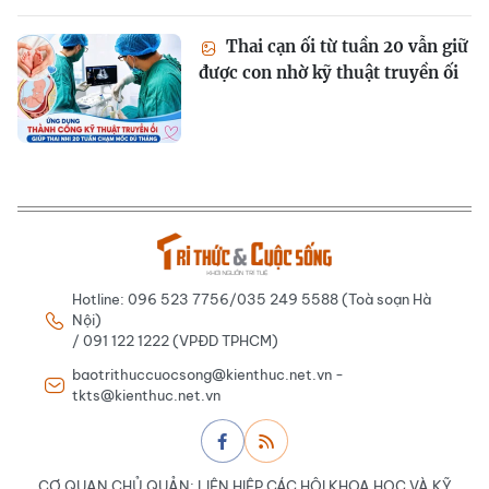
Thai cạn ối từ tuần 20 vẫn giữ
được con nhờ kỹ thuật truyền ối
Hotline: 096 523 7756/035 249 5588 (Toà soạn Hà
Nội)
/ 091 122 1222 (VPĐD TPHCM)
baotrithuccuocsong@kienthuc.net.vn -
tkts@kienthuc.net.vn
CƠ QUAN CHỦ QUẢN: LIÊN HIỆP CÁC HỘI KHOA HỌC VÀ KỸ