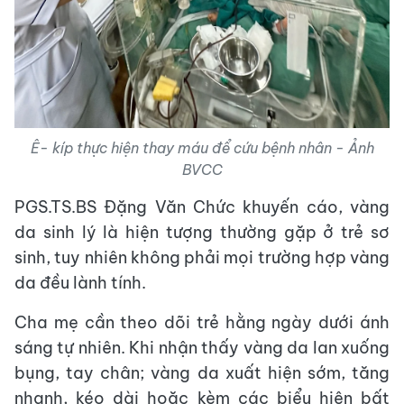
Ê- kíp thực hiện thay máu để cứu bệnh nhân - Ảnh
BVCC
PGS.TS.BS Đặng Văn Chức khuyến cáo, vàng
da sinh lý là hiện tượng thường gặp ở trẻ sơ
sinh, tuy nhiên không phải mọi trường hợp vàng
da đều lành tính.
Cha mẹ cần theo dõi trẻ hằng ngày dưới ánh
sáng tự nhiên. Khi nhận thấy vàng da lan xuống
bụng, tay chân; vàng da xuất hiện sớm, tăng
nhanh, kéo dài hoặc kèm các biểu hiện bất