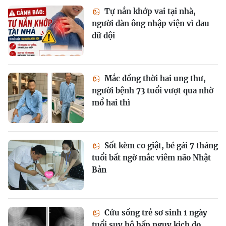
Tự nắn khớp vai tại nhà,
người đàn ông nhập viện vì đau
dữ dội
Mắc đồng thời hai ung thư,
người bệnh 73 tuổi vượt qua nhờ
mổ hai thì
Sốt kèm co giật, bé gái 7 tháng
tuổi bất ngờ mắc viêm não Nhật
Bản
Cứu sống trẻ sơ sinh 1 ngày
tuổi suy hô hấp nguy kịch do