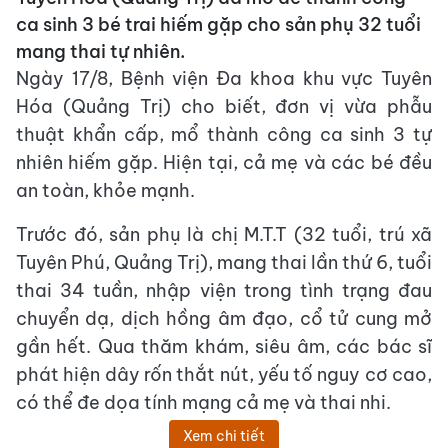
ca sinh 3 bé trai hiếm gặp cho sản phụ 32 tuổi
mang thai tự nhiên.
Ngày 17/8, Bệnh viện Đa khoa khu vực Tuyên
Hóa (Quảng Trị) cho biết, đơn vị vừa phẫu
thuật khẩn cấp, mổ thành công ca sinh 3 tự
nhiên hiếm gặp. Hiện tại, cả mẹ và các bé đều
an toàn, khỏe mạnh.
Trước đó, sản phụ là chị M.T.T (32 tuổi, trú xã
Tuyên Phú, Quảng Trị), mang thai lần thứ 6, tuổi
thai 34 tuần, nhập viện trong tình trạng đau
chuyển dạ, dịch hồng âm đạo, cổ tử cung mở
gần hết. Qua thăm khám, siêu âm, các bác sĩ
phát hiện dây rốn thắt nút, yếu tố nguy cơ cao,
có thể đe dọa tính mạng cả mẹ và thai nhi.
Xem chi tiết