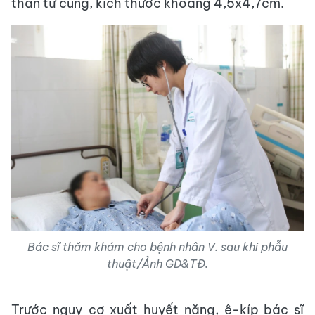
thân tử cung, kích thước khoảng 4,5x4,7cm.
Bác sĩ thăm khám cho bệnh nhân V. sau khi phẫu
thuật/Ảnh GD&TĐ.
Trước nguy cơ xuất huyết nặng, ê-kíp bác sĩ