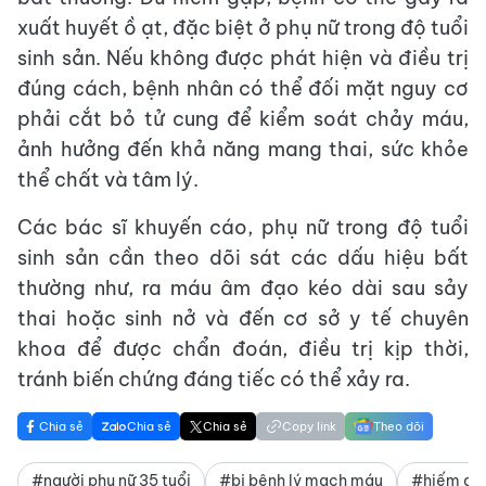
xuất huyết ồ ạt, đặc biệt ở phụ nữ trong độ tuổi
sinh sản. Nếu không được phát hiện và điều trị
đúng cách, bệnh nhân có thể đối mặt nguy cơ
phải cắt bỏ tử cung để kiểm soát chảy máu,
ảnh hưởng đến khả năng mang thai, sức khỏe
thể chất và tâm lý.
Các bác sĩ khuyến cáo, phụ nữ trong độ tuổi
sinh sản cần theo dõi sát các dấu hiệu bất
thường như, ra máu âm đạo kéo dài sau sảy
thai hoặc sinh nở và đến cơ sở y tế chuyên
khoa để được chẩn đoán, điều trị kịp thời,
tránh biến chứng đáng tiếc có thể xảy ra.
Chia sẻ
Chia sẻ
Chia sẻ
Copy link
Theo dõi
#người phụ nữ 35 tuổi
#bị bệnh lý mạch máu
#hiếm gặ