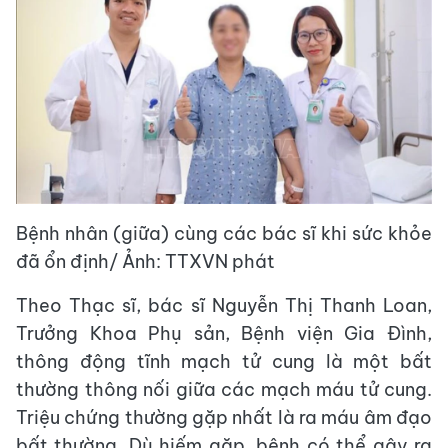
Bệnh nhân (giữa) cùng các bác sĩ khi sức khỏe
đã ổn định/ Ảnh: TTXVN phát
Theo Thạc sĩ, bác sĩ Nguyễn Thị Thanh Loan,
Trưởng Khoa Phụ sản, Bệnh viện Gia Đình,
thông động tĩnh mạch tử cung là một bất
thường thông nối giữa các mạch máu tử cung.
Triệu chứng thường gặp nhất là ra máu âm đạo
bất thường. Dù hiếm gặp, bệnh có thể gây ra