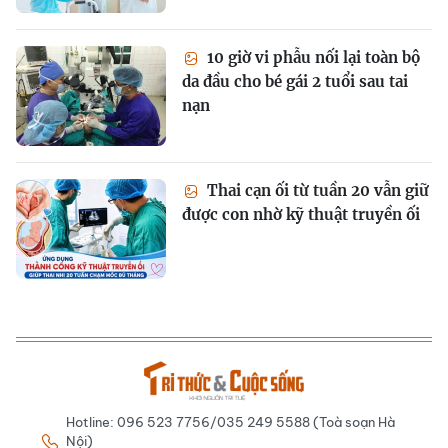
10 giờ vi phẫu nối lại toàn bộ
da đầu cho bé gái 2 tuổi sau tai
nạn
Thai cạn ối từ tuần 20 vẫn giữ
được con nhờ kỹ thuật truyền ối
Hotline: 096 523 7756/035 249 5588 (Toà soạn Hà
Nội)