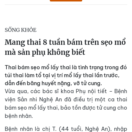
SỐNG KHỎE
Mang thai 8 tuần bám trên sẹo mổ
mà sản phụ không biết
Thai bám sẹo mổ lấy thai là tình trạng trong đó
túi thai làm tổ tại vị trí mổ lấy thai lần trước,
dẫn đến băng huyết nặng, vỡ tử cung.
Vừa qua, các bác sĩ khoa Phụ nội tiết – Bệnh
viện Sản nhi Nghệ An đã điều trị một ca thai
bám sẹo mổ lấy thai, bảo tồn được tử cung cho
bệnh nhân.
Bệnh nhân là chị T. (44 tuổi, Nghệ An), nhập