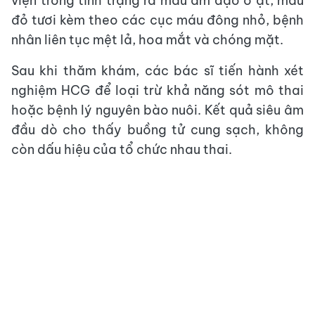
viện trong tình trạng ra máu âm đạo ồ ạt, máu
đỏ tươi kèm theo các cục máu đông nhỏ, bệnh
nhân liên tục mệt lả, hoa mắt và chóng mặt.
Sau khi thăm khám, các bác sĩ tiến hành xét
nghiệm HCG để loại trừ khả năng sót mô thai
hoặc bệnh lý nguyên bào nuôi. Kết quả siêu âm
đầu dò cho thấy buồng tử cung sạch, không
còn dấu hiệu của tổ chức nhau thai.