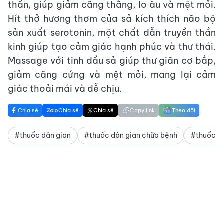
thần, giúp giảm căng thẳng, lo âu và mệt mỏi.
Hít thở hương thơm của sả kích thích não bộ
sản xuất serotonin, một chất dẫn truyền thần
kinh giúp tạo cảm giác hạnh phúc và thư thái.
Massage với tinh dầu sả giúp thư giãn cơ bắp,
giảm căng cứng và mệt mỏi, mang lại cảm
giác thoải mái và dễ chịu.
Chia sẻ
Chia sẻ
Chia sẻ
Copy link
Theo dõi
#thuốc dân gian
#thuốc dân gian chữa bệnh
#thuốc c