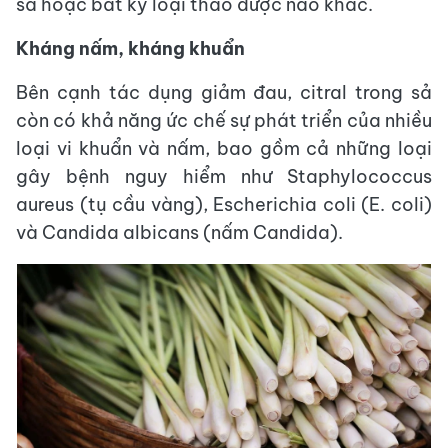
sả hoặc bất kỳ loại thảo dược nào khác.
Kháng nấm, kháng khuẩn
Bên cạnh tác dụng giảm đau, citral trong sả
còn có khả năng ức chế sự phát triển của nhiều
loại vi khuẩn và nấm, bao gồm cả những loại
gây bệnh nguy hiểm như Staphylococcus
aureus (tụ cầu vàng), Escherichia coli (E. coli)
và Candida albicans (nấm Candida).