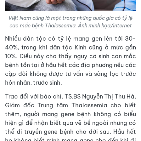
Việt Nam cũng là một trong những quốc gia có tỷ lệ
cao mắc bệnh Thalassemia. Ảnh minh họa/Internet
Nhiều dân tộc có tỷ lệ mang gen lên tới 30-
40%, trong khi dân tộc Kinh cũng ở mức gần
10%. Điều này cho thấy nguy cơ sinh con mắc
bệnh tồn tại ở hầu hết các địa phương nếu các
cặp đôi không được tư vấn và sàng lọc trước
hôn nhân, trước sinh.
Trao đổi với báo chí, TS.BS Nguyễn Thị Thu Hà,
Giám đốc Trung tâm Thalassemia cho biết
thêm, người mang gene bệnh không có biểu
hiện gì để nhận biết qua vẻ bề ngoài nhưng có
thể di truyền gene bệnh cho đời sau. Hầu hết
họ không biết mình mang gene cho đến khi đi