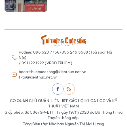
Hotline: 096 523 7756/035 249 5588 (Toà soạn Hà
Nội)
/ 091 122 1222 (VPĐD TPHCM)
baotrithuccuocsong@kienthuc.net.vn -
tkts@kienthuc.net.vn
CƠ QUAN CHỦ QUẢN: LIÊN HIỆP CÁC HỘI KHOA HỌC VÀ KỸ
THUẬT VIỆT NAM
Giấy phép: Số 536/GP-BTTTT ngày 19/11/2020 do Bộ Thông tin và
Truyền thông cấp.
Tổng Biên tập: Nhà báo Nguyễn Thị Mai Hương