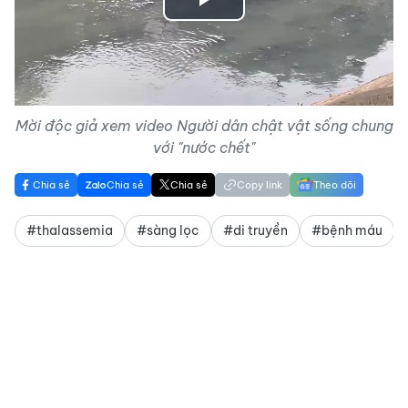
Play
Video
Mời độc giả xem video Người dân chật vật sống chung
với "nước chết"
Chia sẻ
Chia sẻ
Chia sẻ
Copy link
Theo dõi
#thalassemia
#sàng lọc
#di truyền
#bệnh máu