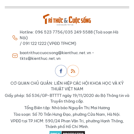
Hotline: 096 523 7756/035 249 5588 (Toà soạn Hà
Nội)
/ 091 122 1222 (VPĐD TPHCM)
baotrithuccuocsong@kienthuc.net.vn -
tkts@kienthuc.net.vn
CƠ QUAN CHỦ QUẢN: LIÊN HIỆP CÁC HỘI KHOA HỌC VÀ KỸ
THUẬT VIỆT NAM
Giấy phép: Số 536/GP-BTTTT ngày 19/11/2020 do Bộ Thông tin và
Truyền thông cấp.
Tổng Biên tập: Nhà báo Nguyễn Thị Mai Hương
Tòa soạn: Số 70 Trần Hưng Đạo, phường Cửa Nam, Hà Nội.
VPĐD tại TP.HCM: 590/24 Phan Văn Trị, phường Hạnh Thông,
Thành phố Hồ Chí Minh.