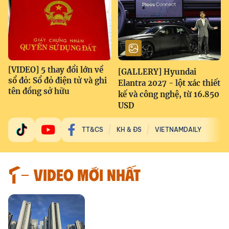
[VIDEO] 5 thay đổi lớn về
[GALLERY] Hyundai
sổ đỏ: Sổ đỏ điện tử và ghi
Elantra 2027 - lột xác thiết
tên đồng sở hữu
kế và công nghệ, từ 16.850
USD
TT&CS
KH & ĐS
VIETNAMDAILY
VIDEO MỚI NHẤT