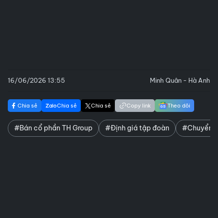
16/06/2026 13:55
Minh Quân - Hà Anh
Chia sẻ
Chia sẻ
Chia sẻ
Copy link
Theo dõi
#Bán cổ phần TH Group
#Định giá tập đoàn
#Chuyển n