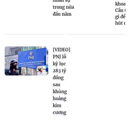
nhân sự
khoa h
trong nửa
Cần t
đầu năm
gì để t
hút c
[VIDEO]
PNJ lỗ
kỷ lục
283 tỷ
đồng
sau
khủng
hoảng
kim
cương