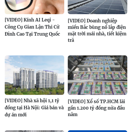
[VIDEO] Kính AI Leqi -
[VIDEO] Doanh nghiệp
Công Cụ Gian Lận Thi Cử
miền Bắc bùng nổ lắp điện
mặt trời mái nhà, tiết kiệm
Đỉnh Cao Tại Trung Quốc
tră
[VIDEO] Nhà xã hội 1,1 tỷ
[VIDEO] Xổ số TP.HCM lãi
đồng tại Hà Nội: Giá bán và
gần 1.200 tỷ đồng nửa đầu
năm
dự án mới