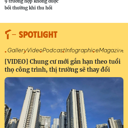
9 trường hợp không được
bồi thường khi thu hồi
SPOTLIGHT
Gallery
Video
Podcast
Infographic
eMagazine
[VIDEO] Chung cư mới gắn hạn theo tuổi
thọ công trình, thị trường sẽ thay đổi