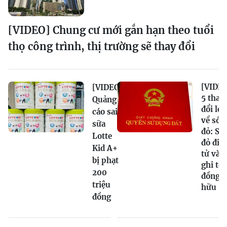
[VIDEO] Chung cư mới gắn hạn theo tuổi
thọ công trình, thị trường sẽ thay đổi
[VIDEO
[VIDEO]
5 thay
Quảng
đổi lớn
cáo sai
về sổ
sữa
đỏ: Sổ
Lotte
đỏ điệ
Kid A+
tử và
bị phạt
ghi tê
200
đồng s
triệu
hữu
đồng