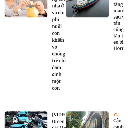
tăng
nhà ở
mạnh
và chi
sau vụ
phí
tấn
nuôi
công
con
tàu tại
khiến
eo biể
vợ
Horm
chồng
trẻ chỉ
dám
sinh
một
con
[VIDEO]
Cận
Green
cảnh