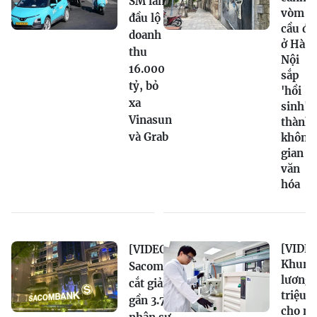
SM lần
vòm
đầu lộ
cầu đá
doanh
ở Hà
thu
Nội
16.000
sắp
tỷ, bỏ
'hồi
xa
sinh'
Vinasun
thành
và Grab
không
gian
văn
hóa
[VIDEO
[VIDEO]
Khung
Sacombank
lương 
cắt giảm
triệu/
gần 3.740
cho nh