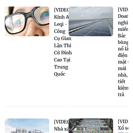
[VIDEO
[VIDEO]
Doanh
Kính AI
nghiệ
Leqi -
miền
Công
Bắc
Cụ Gian
bùng
Lận Thi
nổ lắp
Cử Đỉnh
điện
Cao Tại
mặt tr
Trung
mái
Quốc
nhà,
tiết
kiệm
tră
[VIDEO
[VIDEO]
Xổ số
Nhà xã