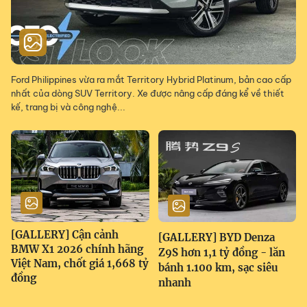
Ford Philippines vừa ra mắt Territory Hybrid Platinum, bản cao cấp
nhất của dòng SUV Territory. Xe được nâng cấp đáng kể về thiết
kế, trang bị và công nghệ...
[GALLERY] Cận cảnh
[GALLERY] BYD Denza
BMW X1 2026 chính hãng
Z9S hơn 1,1 tỷ đồng - lăn
Việt Nam, chốt giá 1,668 tỷ
bánh 1.100 km, sạc siêu
đồng
nhanh