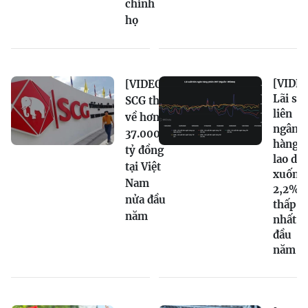
chính
họ
[VIDEO
[VIDEO]
Lãi su
SCG thu
liên
về hơn
ngân
37.000
hàng
tỷ đồng
lao dố
tại Việt
xuống
Nam
2,2%,
nửa đầu
thấp
năm
nhất t
đầu
năm