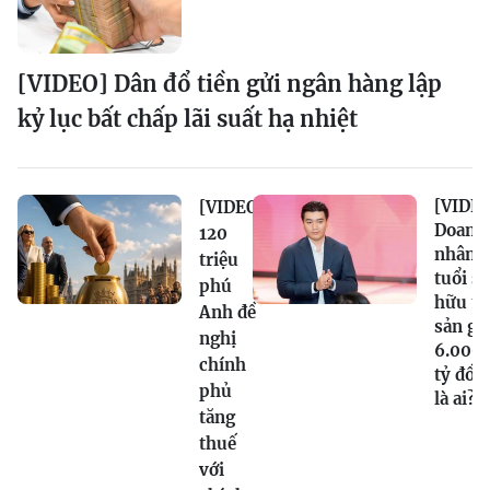
[VIDEO] Dân đổ tiền gửi ngân hàng lập
kỷ lục bất chấp lãi suất hạ nhiệt
[VIDEO
[VIDEO]
Doanh
120
nhân 2
triệu
tuổi sở
phú
hữu tà
Anh đề
sản gầ
nghị
6.000
chính
tỷ đồn
phủ
là ai?
tăng
thuế
với