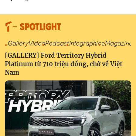
SPOTLIGHT
Gallery
Video
Podcast
Infographic
eMagazine
[GALLERY] Ford Territory Hybrid
Platinum từ 710 triệu đồng, chờ về Việt
Nam