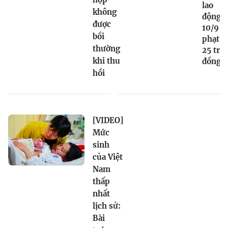
lao
không
động t
được
10/9 bị
bồi
phạt tớ
thường
25 triệ
khi thu
đồng
hồi
[VIDEO]
Mức
sinh
của Việt
Nam
thấp
nhất
lịch sử:
Bài