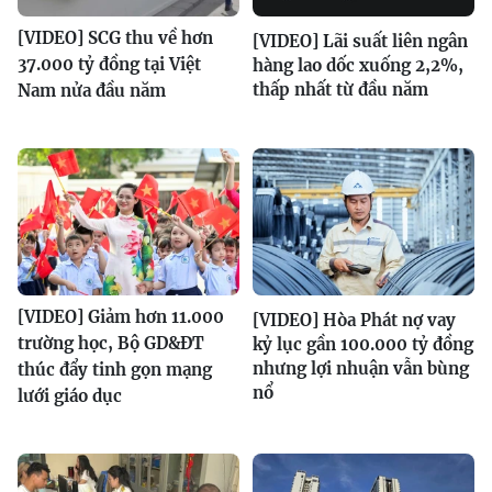
[VIDEO] SCG thu về hơn
[VIDEO] Lãi suất liên ngân
37.000 tỷ đồng tại Việt
hàng lao dốc xuống 2,2%,
thấp nhất từ đầu năm
Nam nửa đầu năm
[VIDEO] Giảm hơn 11.000
[VIDEO] Hòa Phát nợ vay
trường học, Bộ GD&ĐT
kỷ lục gần 100.000 tỷ đồng
nhưng lợi nhuận vẫn bùng
thúc đẩy tinh gọn mạng
nổ
lưới giáo dục