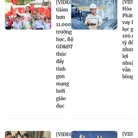
[VIDEO
[VIDEO]
Hòa
Giảm
Phát n
hơn
vay kỷ
11.000
lục gầ
trường
100.0
học, Bộ
tỷ đồn
GD&ĐT
nhưng
thúc
lợi
đẩy
nhuận
tinh
vẫn
gọn
bùng 
mạng
lưới
giáo
dục
[VIDEO
[VIDEO]