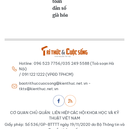
toán
dân số
già hóa
Hotline: 096 523 7756/035 249 5588 (Toà soạn Hà
Nội)
/ 091 122 1222 (VPĐD TPHCM)
baotrithuccuocsong@kienthuc.net.vn -
tkts@kienthuc.net.vn
CƠ QUAN CHỦ QUẢN: LIÊN HIỆP CÁC HỘI KHOA HỌC VÀ KỸ
THUẬT VIỆT NAM
Giấy phép: Số 536/GP-BTTTT ngày 19/11/2020 do Bộ Thông tin và