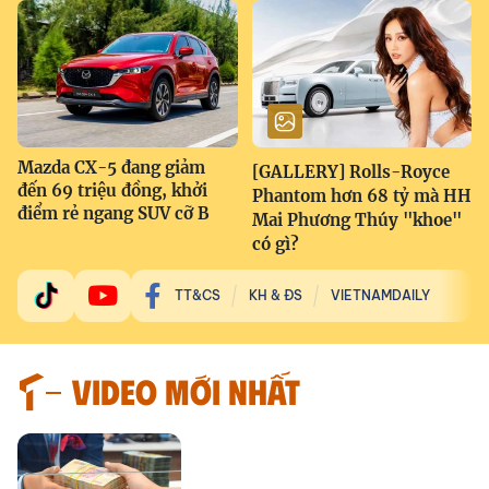
Mazda CX-5 đang giảm
[GALLERY] Rolls-Royce
đến 69 triệu đồng, khởi
Phantom hơn 68 tỷ mà HH
điểm rẻ ngang SUV cỡ B
Mai Phương Thúy "khoe"
có gì?
TT&CS
KH & ĐS
VIETNAMDAILY
VIDEO MỚI NHẤT