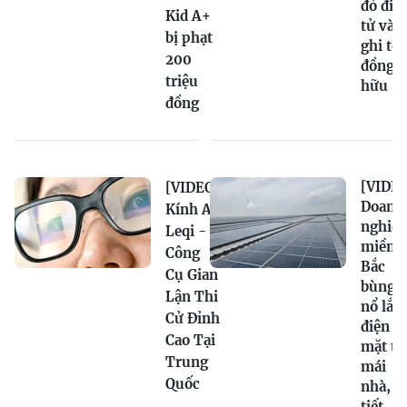
đỏ điệ
Kid A+
tử và
bị phạt
ghi tê
200
đồng s
triệu
hữu
đồng
[VIDEO
[VIDEO]
Doanh
Kính AI
nghiệ
Leqi -
miền
Công
Bắc
Cụ Gian
bùng
Lận Thi
nổ lắp
Cử Đỉnh
điện
Cao Tại
mặt tr
Trung
mái
Quốc
nhà,
tiết