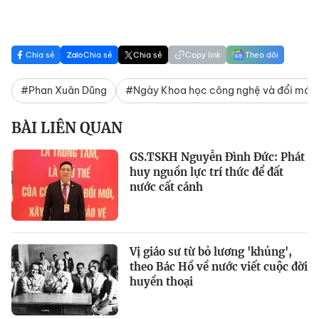
Chia sẻ
Chia sẻ
Chia sẻ
Copy link
Theo dõi
#Phan Xuân Dũng
#Ngày Khoa học công nghệ và đổi mới 
BÀI LIÊN QUAN
GS.TSKH Nguyễn Đình Đức: Phát
huy nguồn lực trí thức để đất
nước cất cánh
Vị giáo sư từ bỏ lương 'khủng',
theo Bác Hồ về nước viết cuộc đời
huyền thoại