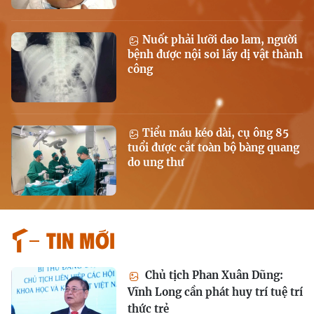
Nuốt phải lưỡi dao lam, người
bệnh được nội soi lấy dị vật thành
công
Tiểu máu kéo dài, cụ ông 85
tuổi được cắt toàn bộ bàng quang
do ung thư
Tin mới
Chủ tịch Phan Xuân Dũng:
Vĩnh Long cần phát huy trí tuệ trí
thức trẻ