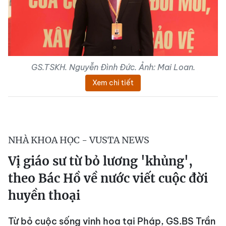
GS.TSKH. Nguyễn Đình Đức. Ảnh: Mai Loan.
Xem chi tiết
NHÀ KHOA HỌC - VUSTA NEWS
Vị giáo sư từ bỏ lương 'khủng',
theo Bác Hồ về nước viết cuộc đời
huyền thoại
Từ bỏ cuộc sống vinh hoa tại Pháp, GS.BS Trần