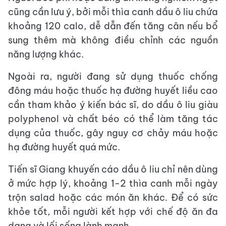
cũng cần lưu ý, bởi mỗi thìa canh dầu ô liu chứa
khoảng 120 calo, dễ dẫn đến tăng cân nếu bổ
sung thêm mà không điều chỉnh các nguồn
năng lượng khác.
Ngoài ra, người đang sử dụng thuốc chống
đông máu hoặc thuốc hạ đường huyết liều cao
cần tham khảo ý kiến bác sĩ, do dầu ô liu giàu
polyphenol và chất béo có thể làm tăng tác
dụng của thuốc, gây nguy cơ chảy máu hoặc
hạ đường huyết quá mức.
Tiến sĩ Giang khuyến cáo dầu ô liu chỉ nên dùng
ở mức hợp lý, khoảng 1-2 thìa canh mỗi ngày
trộn salad hoặc các món ăn khác. Để có sức
khỏe tốt, mỗi người kết hợp với chế độ ăn đa
dạng và lối sống lành mạnh.