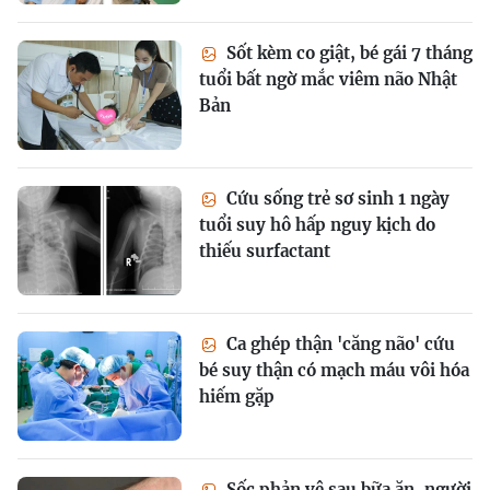
Sốt kèm co giật, bé gái 7 tháng
tuổi bất ngờ mắc viêm não Nhật
Bản
Cứu sống trẻ sơ sinh 1 ngày
tuổi suy hô hấp nguy kịch do
thiếu surfactant
Ca ghép thận 'căng não' cứu
bé suy thận có mạch máu vôi hóa
hiếm gặp
Sốc phản vệ sau bữa ăn, người