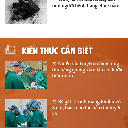
mũi người bệnh hàng chục năm
KIẾN THỨC CẦN BIẾT
Nhiều lần truyền máu vì ung
thư bàng quang xâm lấn cơ, bướu
hơn 10cm
Bé gái 14 tuổi mang khối u vú
8 cm, bác sĩ nỗ lực bảo tồn tuyến
vú