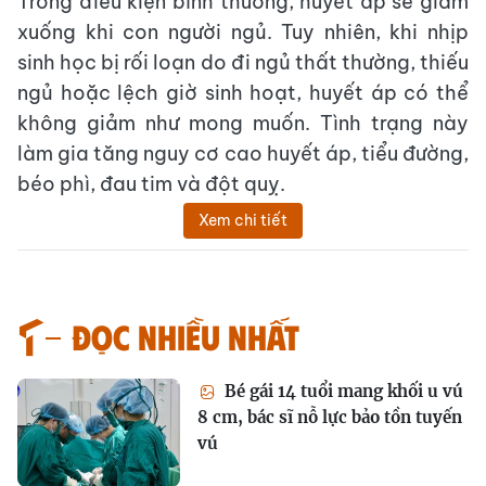
Trong điều kiện bình thường, huyết áp sẽ giảm
xuống khi con người ngủ. Tuy nhiên, khi nhịp
sinh học bị rối loạn do đi ngủ thất thường, thiếu
ngủ hoặc lệch giờ sinh hoạt, huyết áp có thể
không giảm như mong muốn. Tình trạng này
làm gia tăng nguy cơ cao huyết áp, tiểu đường,
béo phì, đau tim và đột quỵ.
Xem chi tiết
Đọc nhiều nhất
Bé gái 14 tuổi mang khối u vú
8 cm, bác sĩ nỗ lực bảo tồn tuyến
vú