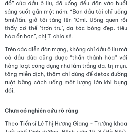
đồ” của dầu ô liu, đã uống đều đặn vào buổi
sáng suốt gần một năm. “Ban đầu tôi chỉ uống
5ml/lần, giờ tôi tăng lên 10ml. Uống quen rồi
thấy cơ thể ‘trơn tru’, da tóc bóng đẹp, tiêu
hóa ổn hơn”, chị T. chia sẻ.
Trên các diễn đàn mạng, không chỉ dầu ô liu mà
cả dầu dừa cũng được “thần thánh hóa” với
hàng loạt công dụng như làm trắng da, trị mụn,
tăng miễn dịch, thậm chí dùng để detox đường
ruột bằng cách uống một lượng lớn khi bụng
đói.
Chưa có nghiên cứu rõ ràng
Theo Tiến sĩ Lê Thị Hương Giang - Trưởng khoa
Tiết chế Dinh dưỡng, Bệnh viện 19-8 (Hà Nội),