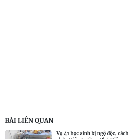
BÀI LIÊN QUAN
Vụ 41 học sinh bị ngộ độc, cách