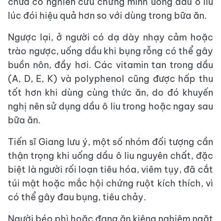
chưa có nghiên cứu chứng minh uống dầu ô liu
lúc đói hiệu quả hơn so với dùng trong bữa ăn.
Ngược lại, ở người có dạ dày nhạy cảm hoặc
trào ngược, uống dầu khi bụng rỗng có thể gây
buồn nôn, đầy hơi. Các vitamin tan trong dầu
(A, D, E, K) và polyphenol cũng được hấp thu
tốt hơn khi dùng cùng thức ăn, do đó khuyến
nghị nên sử dụng dầu ô liu trong hoặc ngay sau
bữa ăn.
Tiến sĩ Giang lưu ý, một số nhóm đối tượng cần
thận trọng khi uống dầu ô liu nguyên chất, đặc
biệt là người rối loạn tiêu hóa, viêm tụy, đã cắt
túi mật hoặc mắc hội chứng ruột kích thích, vì
có thể gây đau bụng, tiêu chảy.
Người béo phì hoặc đang ăn kiêng nghiêm ngặt