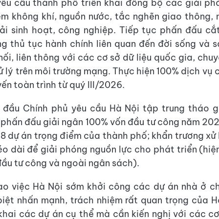
êu cầu thành phố triển khai đồng bộ các giải phá
ễm không khí, nguồn nước, tắc nghẽn giao thông,
hải sinh hoạt, công nghiệp. Tiếp tục phấn đấu c
g thủ tục hành chính liên quan đến đời sống và s
nối, liên thông với các cơ sở dữ liệu quốc gia, chu
 lý trên môi trường mạng. Thực hiện 100% dịch vụ 
yến toàn trình từ quý III/2026.
 đầu Chính phủ yêu cầu Hà Nội tập trung tháo g
phấn đấu giải ngân 100% vốn đầu tư công năm 2026
 8 dự án trọng điểm của thành phố; khẩn trương xử 
éo dài để giải phóng nguồn lực cho phát triển (hiệ
ầu tư công và ngoài ngân sách).
ao việc Hà Nội sớm khởi công các dự án nhà ở ch
iệt nhấn mạnh, trách nhiệm rất quan trọng của 
n khai các dự án cụ thể mà cần kiến nghị với các c