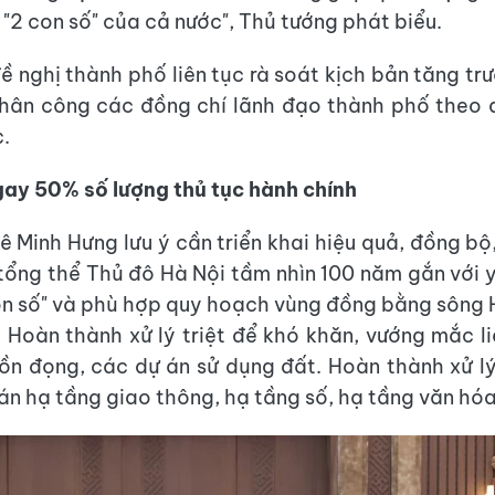
 "2 con số" của cả nước", Thủ tướng phát biểu.
ề nghị thành phố liên tục rà soát kịch bản tăng tr
hân công các đồng chí lãnh đạo thành phố theo 
c.
ay 50% số lượng thủ tục hành chính
ê Minh Hưng lưu ý cần triển khai hiệu quả, đồng bộ
ổng thể Thủ đô Hà Nội tầm nhìn 100 năm gắn với 
on số" và phù hợp quy hoạch vùng đồng bằng sông 
Hoàn thành xử lý triệt để khó khăn, vướng mắc l
ồn đọng, các dự án sử dụng đất. Hoàn thành xử 
án hạ tầng giao thông, hạ tầng số, hạ tầng văn hóa,