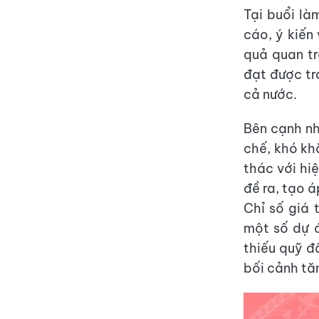
Tại buổi là
cáo, ý kiến
quả quan t
đạt được tr
cả nước.
Bên cạnh nh
chế, khó kh
thác với hi
đề ra, tạo á
Chỉ số giá 
một số dự 
thiếu quỹ đấ
bối cảnh tă