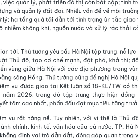
 việc quản lý, phát triển đô thị còn bất cập; tình 
 dựng và quản lý đất đai. Nhiều vấn đề về môi trườ
 lý; hạ tầng quá tải dẫn tới tình trạng ùn tắc giao
 ô nhiễm không khí, nguồn nước và xử lý rác thải c
ian tới, Thủ tướng yêu cầu Hà Nội tập trung, nỗ lự
Luật Thủ đô, tạo cơ chế mạnh, đột phá, khả thi; đ
riển vùng giữa Hà Nội với các địa phương trong vù
ằng sông Hồng. Thủ tướng cũng đề nghị Hà Nội quyế
iệm vụ được giao tại Kết luận số 18-KL/TW có t
g năm 2026, trong đó tập trung thực hiện đồng 
yết tâm cao nhất, phấn đấu đạt mục tiêu tăng trưở
ệm vụ rất nặng nề. Tuy nhiên, với vị thế là Thủ đ
 hành chính, kinh tế, văn hóa của cả nước, TP. Hà 
 khẳng định vai trò dẫn dắt, đóng góp quan trọng 