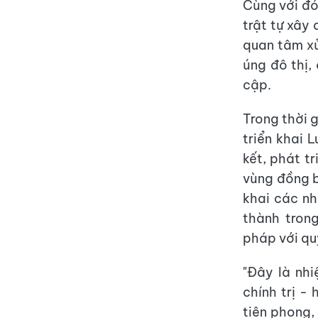
Cùng với đó,
trật tự xây
quan tâm xử
úng đô thị,
cập.
Trong thời g
triển khai 
kết, phát t
vùng đồng b
khai các nh
thành tron
pháp với qu
"Đây là nhi
chính trị -
tiên phong,