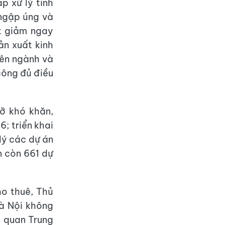
p xử lý tình
 ngập úng và
ắt giảm ngay
ản xuất kinh
yên ngành và
công đủ điều
ỡ khó khăn,
; triển khai
lý các dự án
n còn 661 dự
o thuê, Thủ
Hà Nội không
ơ quan Trung