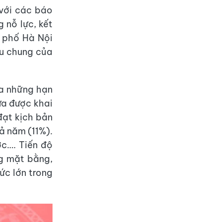
 với các báo
 nỗ lực, kết
 phố Hà Nội
ựu chung của
ra những hạn
ưa được khai
đạt kịch bản
cả năm (11%).
ớc…. Tiến độ
g mặt bằng,
hức lớn trong