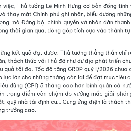
m việc, Thủ tướng Lê Minh Hưng cơ bản đồng tình
 và thay mặt Chính phủ ghi nhận, biểu dương những
rọng mà Đảng bộ, chính quyền và nhân dân thành
ong thời gian qua, đóng góp tích cực vào thành t
ững kết quả đạt được, Thủ tướng thẳng thắn chỉ 
ăn, thách thức với Thủ đô như dư địa phát triển ch
ệu quả tối đa. Tốc độ tăng GRDP quý I/2026 chưa 
p lực lớn cho những tháng còn lại để đạt mục tiêu 
tiêu dùng (CPI) 5 tháng cao hơn bình quân cả nư
án trọng điểm còn chậm do vướng mắc giải phón
t, quỹ nhà tái định cư... Cung ứng điện là thách t
ng trưởng cao.