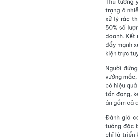
Thủ tướng y
trạng ô nhi
xử lý rác t
50% số lượn
doanh. Kết 
đẩy mạnh xử
kiện trực tu
Người đứng
vướng mắc, 
có hiệu quả
tồn đọng, k
án gồm cả đ
Đánh giá c
tướng đặc b
chỉ là triể