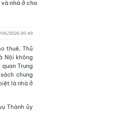
 và nhà ở cho
2/06/2026 00:49
o thuê, Thủ
à Nội không
ơ quan Trung
h sách chung
biệt là nhà ở
 vụ Thành ủy