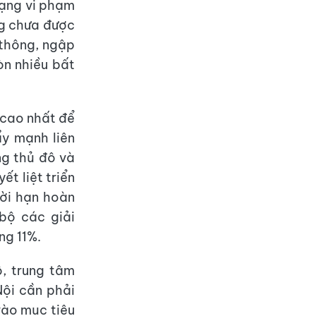
trạng vi phạm
ng chưa được
 thông, ngập
òn nhiều bất
c cao nhất để
ẩy mạnh liên
ng thủ đô và
t liệt triển
hời hạn hoàn
bộ các giải
ng 11%.
ô, trung tâm
Nội cần phải
vào mục tiêu