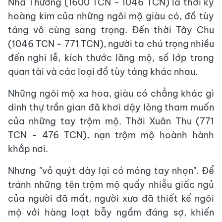
Nhà Thương (1600 TCN - 1046 TCN) là thời kỳ
hoàng kim của những ngôi mộ giàu có, đồ tùy
táng vô cùng sang trọng. Đến thời Tây Chu
(1046 TCN - 771 TCN), người ta chú trọng nhiều
đến nghi lễ, kích thước lăng mộ, số lớp trong
quan tài và các loại đồ tùy táng khác nhau.
Những ngôi mộ xa hoa, giàu có chẳng khác gì
dinh thự trần gian đã khơi dậy lòng tham muốn
của những tay trộm mộ. Thời Xuân Thu (771
TCN - 476 TCN), nạn trộm mộ hoành hành
khắp nơi.
Nhưng "vỏ quýt dày lại có móng tay nhọn". Để
tránh những tên trộm mộ quấy nhiễu giấc ngủ
của người đã mất, người xưa đã thiết kế ngôi
mộ với hàng loạt bẫy ngầm đáng sợ, khiến