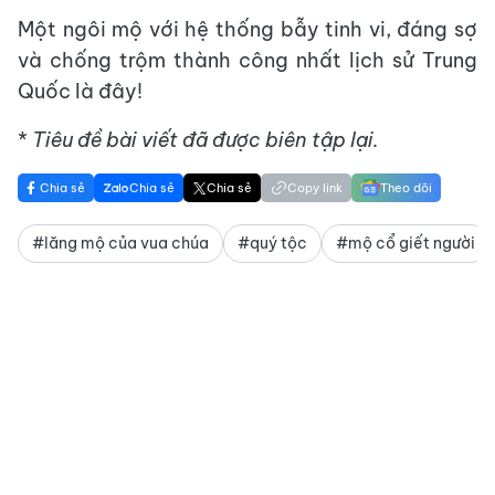
Một ngôi mộ với hệ thống bẫy tinh vi, đáng sợ
và chống trộm thành công nhất lịch sử Trung
Quốc là đây!
*
Tiêu đề bài viết đã được biên tập lại.
Chia sẻ
Chia sẻ
Chia sẻ
Copy link
Theo dõi
#lăng mộ của vua chúa
#quý tộc
#mộ cổ giết người