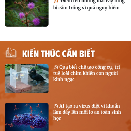
Điểm tên những loài cây từng
bị cấm trồng vì quá nguy hiểm
KIẾN THỨC CẦN BIẾT
Quạ biết chế tạo công cụ, trí
tuệ loài chim khiến con người
kinh ngạc
AI tạo ra virus diệt vi khuẩn
làm dấy lên mối lo an toàn sinh
học