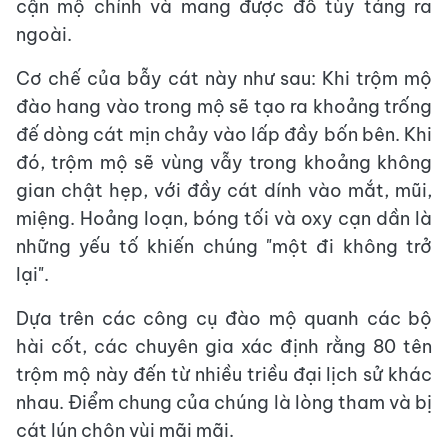
cận mộ chính và mang được đồ tùy táng ra
ngoài.
Cơ chế của bẫy cát này như sau: Khi trộm mộ
đào hang vào trong mộ sẽ tạo ra khoảng trống
đế dòng cát mịn chảy vào lấp đầy bốn bên. Khi
đó, trộm mộ sẽ vùng vẫy trong khoảng không
gian chật hẹp, với đầy cát dính vào mắt, mũi,
miệng. Hoảng loạn, bóng tối và oxy cạn dần là
những yếu tố khiến chúng "một đi không trở
lại".
Dựa trên các công cụ đào mộ quanh các bộ
hài cốt, các chuyên gia xác định rằng 80 tên
trộm mộ này đến từ nhiều triều đại lịch sử khác
nhau. Điểm chung của chúng là lòng tham và bị
cát lún chôn vùi mãi mãi.