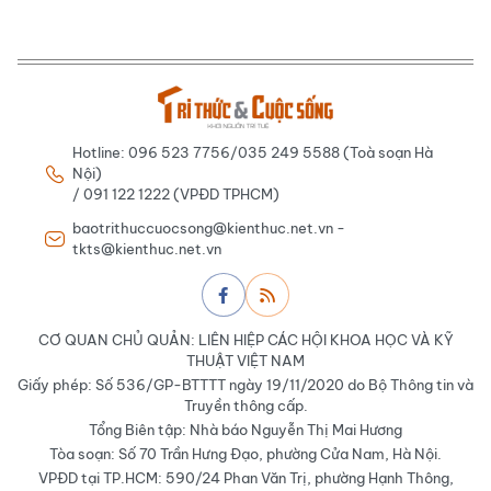
Hotline: 096 523 7756/035 249 5588 (Toà soạn Hà
Nội)
/ 091 122 1222 (VPĐD TPHCM)
baotrithuccuocsong@kienthuc.net.vn -
tkts@kienthuc.net.vn
CƠ QUAN CHỦ QUẢN: LIÊN HIỆP CÁC HỘI KHOA HỌC VÀ KỸ
THUẬT VIỆT NAM
Giấy phép: Số 536/GP-BTTTT ngày 19/11/2020 do Bộ Thông tin và
Truyền thông cấp.
Tổng Biên tập: Nhà báo Nguyễn Thị Mai Hương
Tòa soạn: Số 70 Trần Hưng Đạo, phường Cửa Nam, Hà Nội.
VPĐD tại TP.HCM: 590/24 Phan Văn Trị, phường Hạnh Thông,