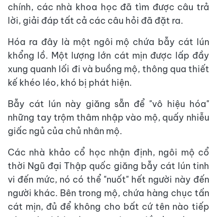
chính, các nhà khoa học đã tìm được câu trả
lời, giải đáp tất cả các câu hỏi đã đặt ra.
Hóa ra đây là một ngôi mộ chứa bẫy cát lún
khổng lồ. Một lượng lớn cát mịn được lấp đầy
xung quanh lối đi và buồng mộ, thông qua thiết
kế khéo léo, khó bị phát hiện.
Bẫy cát lún này giăng sẵn để "vô hiệu hóa"
những tay trộm thâm nhập vào mộ, quấy nhiễu
giấc ngủ của chủ nhân mộ.
Các nhà khảo cổ học nhận định, ngôi mộ cổ
thời Ngũ đại Thập quốc giăng bẫy cát lún tinh
vi đến mức, nó có thể "nuốt" hết người này đến
người khác. Bên trong mộ, chứa hàng chục tấn
cát mịn, đủ để không cho bất cứ tên nào tiếp