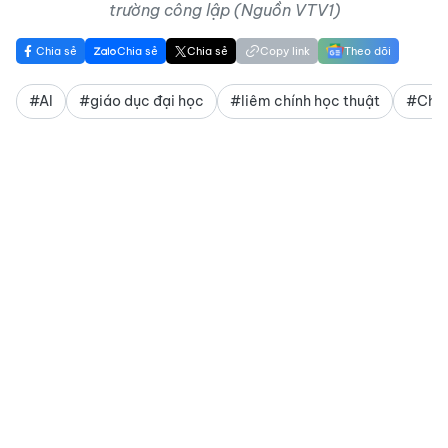
trường công lập (Nguồn VTV1)
Chia sẻ
Chia sẻ
Chia sẻ
Copy link
Theo dõi
#AI
#giáo dục đại học
#liêm chính học thuật
#Chứn