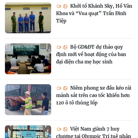
Khởi tố Khánh Sky, Hồ Văn
Khoa và “Vua quạt” Trần Đình
Tiệp
Bộ GD&ĐT dự thảo quy
định mới về hoạt động của ban
đại diện cha mẹ học sinh
Niêm phong xe đầu kéo rải
mảnh sắt trên cao tốc khiến hơn
120 ô tô thủng lốp
Việt Nam giành 7 huy
chương tại Olympic Trí tuệ nhân