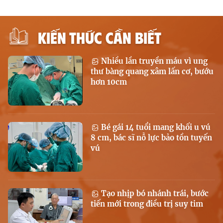
KIẾN THỨC CẦN BIẾT
Nhiều lần truyền máu vì ung
thư bàng quang xâm lấn cơ, bướu
hơn 10cm
Bé gái 14 tuổi mang khối u vú
8 cm, bác sĩ nỗ lực bảo tồn tuyến
vú
Tạo nhịp bó nhánh trái, bước
tiến mới trong điều trị suy tim