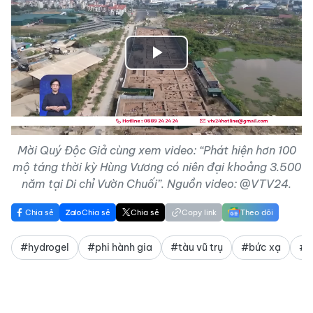
Play
Video
Mời Quý Độc Giả cùng xem video: “Phát hiện hơn 100
mộ táng thời kỳ Hùng Vương có niên đại khoảng 3.500
năm tại Di chỉ Vườn Chuối”. Nguồn video: @VTV24.
Chia sẻ
Chia sẻ
Chia sẻ
Copy link
Theo dõi
#hydrogel
#phi hành gia
#tàu vũ trụ
#bức xạ
#t