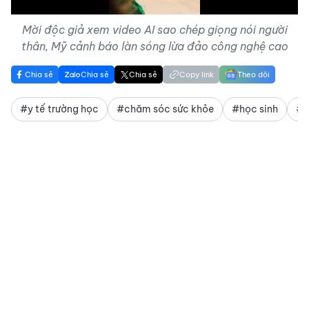
Mời độc giả xem video AI sao chép giọng nói người
thân, Mỹ cảnh báo làn sóng lừa đảo công nghệ cao
Chia sẻ
Chia sẻ
Chia sẻ
Copy link
Theo dõi
#y tế trường học
#chăm sóc sức khỏe
#học sinh
#s