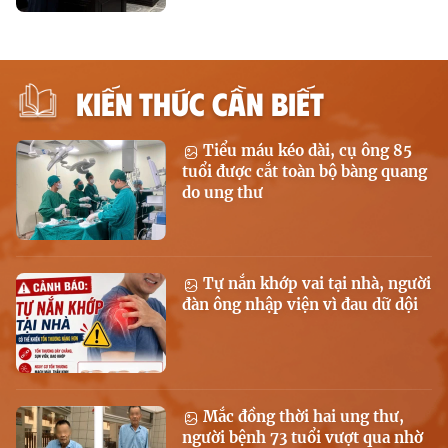
KIẾN THỨC CẦN BIẾT
Tiểu máu kéo dài, cụ ông 85
tuổi được cắt toàn bộ bàng quang
do ung thư
Tự nắn khớp vai tại nhà, người
đàn ông nhập viện vì đau dữ dội
Mắc đồng thời hai ung thư,
người bệnh 73 tuổi vượt qua nhờ