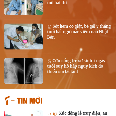
mổ hai thì
Sốt kèm co giật, bé gái 7 tháng
tuổi bất ngờ mắc viêm não Nhật
Bản
Cứu sống trẻ sơ sinh 1 ngày
tuổi suy hô hấp nguy kịch do
thiếu surfactant
Tin mới
Xúc động lễ truy điệu, an