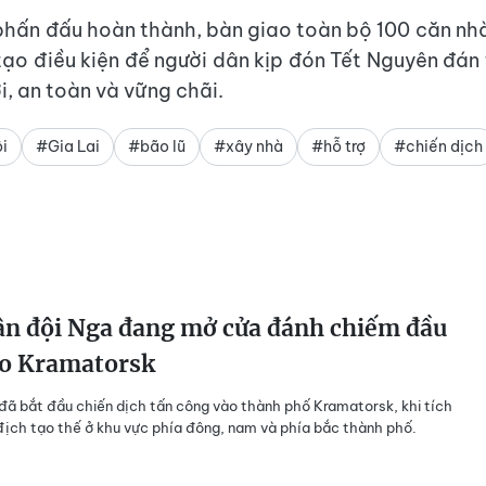
phấn đấu hoàn thành, bàn giao toàn bộ 100 căn nh
tạo điều kiện để người dân kịp đón Tết Nguyên đán
i, an toàn và vững chãi.
i
#Gia Lai
#bão lũ
#xây nhà
#hỗ trợ
#chiến dịch
n đội Nga đang mở cửa đánh chiếm đầu
ào Kramatorsk
ã bắt đầu chiến dịch tấn công vào thành phố Kramatorsk, khi tích
ịch tạo thế ở khu vực phía đông, nam và phía bắc thành phố.