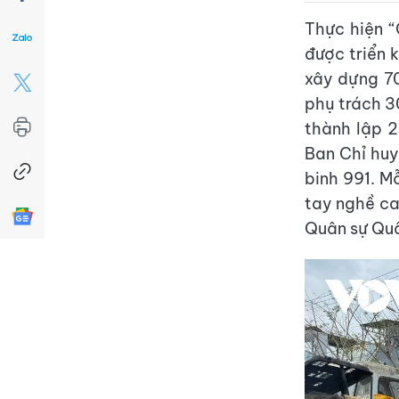
Thực hiện 
được triển 
xây dựng 70
phụ trách 30
thành lập 2
Ban Chỉ huy
binh 991. Mỗ
tay nghề ca
Quân sự Quâ