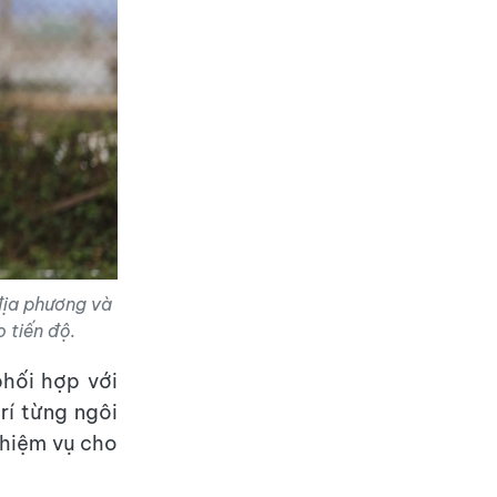
 địa phương và
 tiến độ.
phối hợp với
rí từng ngôi
 nhiệm vụ cho