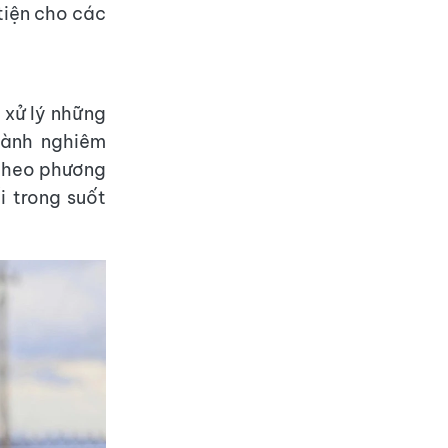
tiện cho các
 xử lý những
hành nghiêm
 theo phương
i trong suốt