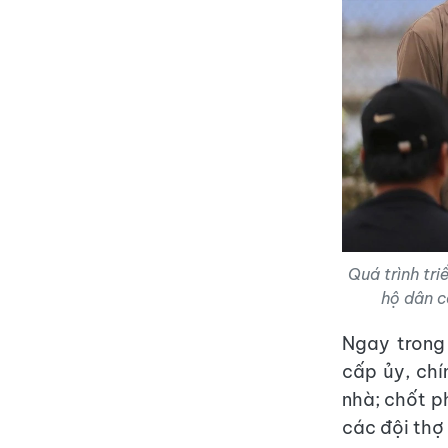
Quá trình tri
hộ dân c
Ngay trong 
cấp ủy, chí
nhà; chốt ph
các đội thợ 