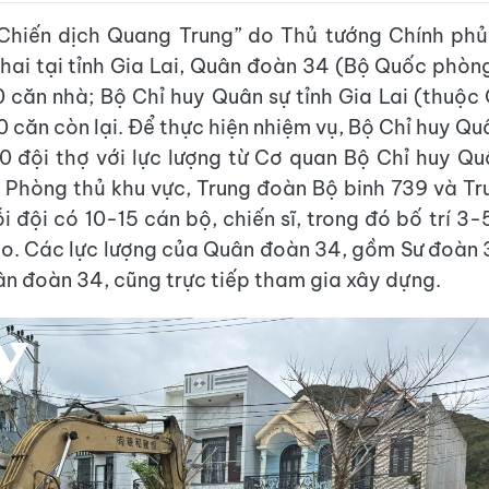
“Chiến dịch Quang Trung” do Thủ tướng Chính phủ
khai tại tỉnh Gia Lai, Quân đoàn 34 (Bộ Quốc phò
 căn nhà; Bộ Chỉ huy Quân sự tỉnh Gia Lai (thuộc
 căn còn lại. Để thực hiện nhiệm vụ, Bộ Chỉ huy Qu
0 đội thợ với lực lượng từ Cơ quan Bộ Chỉ huy Quâ
 Phòng thủ khu vực, Trung đoàn Bộ binh 739 và T
i đội có 10-15 cán bộ, chiến sĩ, trong đó bố trí 3
o. Các lực lượng của Quân đoàn 34, gồm Sư đoàn 
n đoàn 34, cũng trực tiếp tham gia xây dựng.