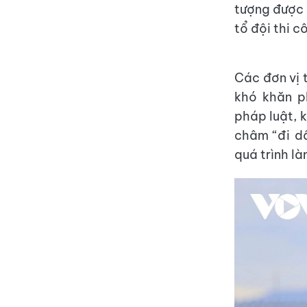
tượng được 
tổ đội thi c
Các đơn vị 
khó khăn p
pháp luật, 
châm “đi dâ
quá trình là