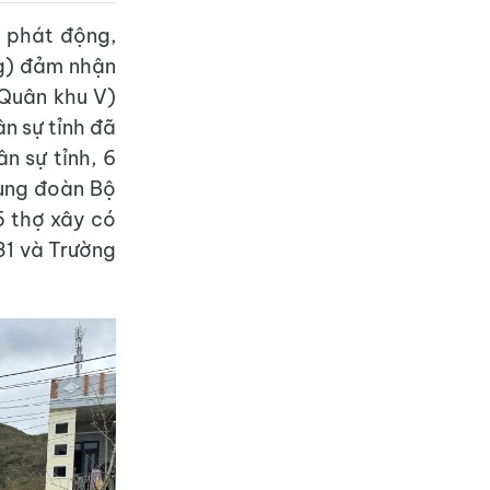
 phát động,
ng) đảm nhận
 Quân khu V)
ân sự tỉnh đã
n sự tỉnh, 6
rung đoàn Bộ
-5 thợ xây có
31 và Trường