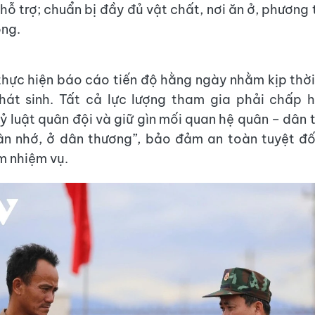
hỗ trợ; chuẩn bị đầy đủ vật chất, nơi ăn ở, phương 
ông.
thực hiện báo cáo tiến độ hằng ngày nhằm kịp thời
hát sinh. Tất cả lực lượng tham gia phải chấp 
kỷ luật quân đội và giữ gìn mối quan hệ quân – dân
n nhớ, ở dân thương”, bảo đảm an toàn tuyệt đố
m nhiệm vụ.