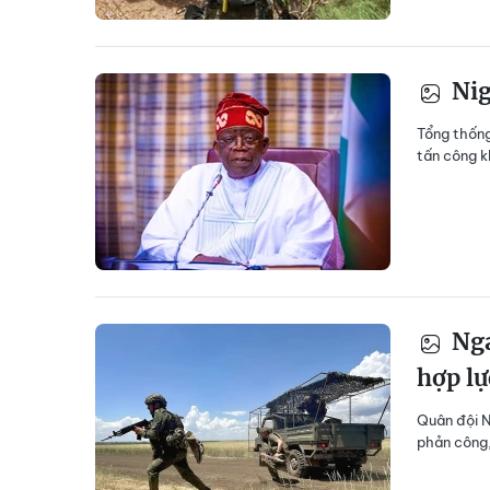
Nig
Tổng thống
tấn công k
Nga
hợp lự
Quân đội N
phản công,