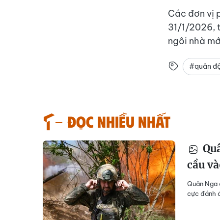
Các đơn vị 
31/1/2026, 
ngôi nhà mớ
#quân độ
Đọc nhiều nhất
Quâ
cầu v
Quân Nga đ
cực đánh đ