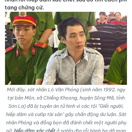
tang chứng cứ.
Mới đây, sát nhân Lò Văn Phóng (sinh năm 1992, ngụ
tại bản Môn, xã Chiềng Khoong, huyện Sông Mã, tỉnh
Sơn La) đã bị tuyên án tử hình vì các tội "Giết người,
hiếp dâm và cướp tài sản" gây chấn động dư luận. Sát
nhân Phóng và đồng bọn đã đánh chết một người phụ
nữ,
hiếp dâm xác chết
ở nghĩa địa rồi hành hạ dã man