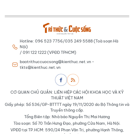
Hotline: 096 523 7756/035 249 5588 (Toà soạn Hà
Nội)
/ 091 122 1222 (VPĐD TPHCM)
baotrithuccuocsong@kienthuc.net.vn -
tkts@kienthuc.net.vn
CƠ QUAN CHỦ QUẢN: LIÊN HIỆP CÁC HỘI KHOA HỌC VÀ KỸ
THUẬT VIỆT NAM
Giấy phép: Số 536/GP-BTTTT ngày 19/11/2020 do Bộ Thông tin và
Truyền thông cấp.
Tổng Biên tập: Nhà báo Nguyễn Thị Mai Hương
Tòa soạn: Số 70 Trần Hưng Đạo, phường Cửa Nam, Hà Nội.
VPĐD tại TP.HCM: 590/24 Phan Văn Trị, phường Hạnh Thông,