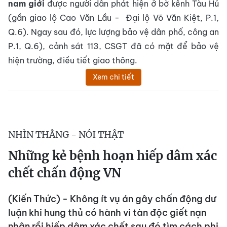
nam giới
được người dân phát hiện ở bờ kênh Tàu Hủ
(gần giao lộ Cao Văn Lầu - Đại lộ Võ Văn Kiệt, P.1,
Q.6). Ngay sau đó, lực lượng bảo vệ dân phố, công an
P.1, Q.6), cảnh sát 113, CSGT đã có mặt để bảo vệ
hiện trường, điều tiết giao thông.
Xem chi tiết
NHÌN THẲNG - NÓI THẬT
Những kẻ bệnh hoạn hiếp dâm xác
chết chấn động VN
(Kiến Thức) - Không ít vụ án gây chấn động dư
luận khi hung thủ có hành vi tàn độc giết nạn
nhân rồi hiếp dâm xác chết sau đó tìm cách phi