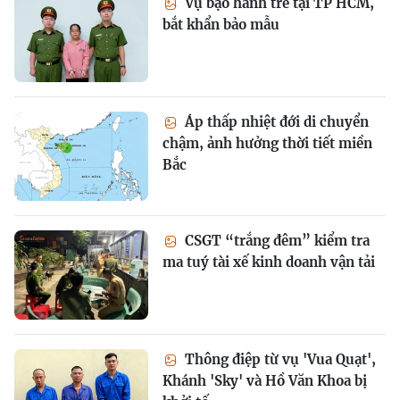
Vụ bạo hành trẻ tại TP HCM,
bắt khẩn bảo mẫu
Áp thấp nhiệt đới di chuyển
chậm, ảnh hưởng thời tiết miền
Bắc
CSGT “trắng đêm” kiểm tra
ma tuý tài xế kinh doanh vận tải
Thông điệp từ vụ 'Vua Quạt',
Khánh 'Sky' và Hồ Văn Khoa bị