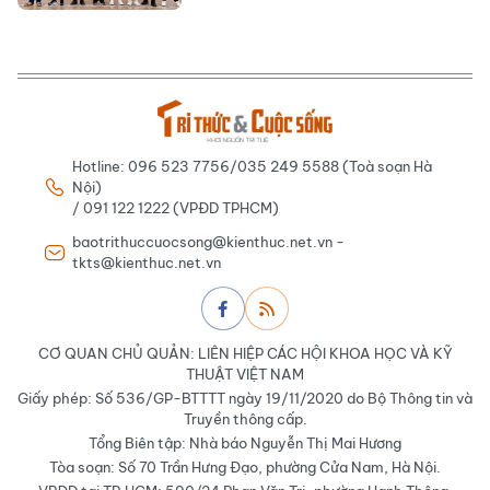
Hotline: 096 523 7756/035 249 5588 (Toà soạn Hà
Nội)
/ 091 122 1222 (VPĐD TPHCM)
baotrithuccuocsong@kienthuc.net.vn -
tkts@kienthuc.net.vn
CƠ QUAN CHỦ QUẢN: LIÊN HIỆP CÁC HỘI KHOA HỌC VÀ KỸ
THUẬT VIỆT NAM
Giấy phép: Số 536/GP-BTTTT ngày 19/11/2020 do Bộ Thông tin và
Truyền thông cấp.
Tổng Biên tập: Nhà báo Nguyễn Thị Mai Hương
Tòa soạn: Số 70 Trần Hưng Đạo, phường Cửa Nam, Hà Nội.