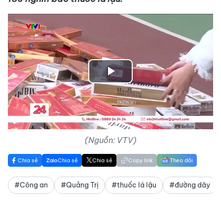
Play
Video
(Nguồn: VTV)
Chia sẻ
Chia sẻ
Chia sẻ
Copy link
Theo dõi
#Công an
#Quảng Trị
#thuốc lá lậu
#đường dây