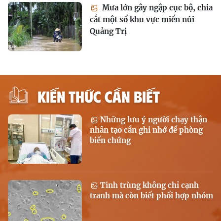
Mưa lớn gây ngập cục bộ, chia
cắt một số khu vực miền núi
Quảng Trị
KIẾN THỨC CẦN BIẾT
Những lưu ý người chạy thận
nhân tạo cần ghi nhớ để phòng
biến chứng
Tinh trùng không chỉ cạnh
tranh mà còn biết phối hợp nhóm