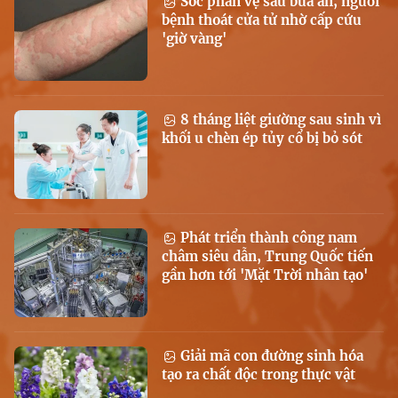
Sốc phản vệ sau bữa ăn, người
bệnh thoát cửa tử nhờ cấp cứu
'giờ vàng'
8 tháng liệt giường sau sinh vì
khối u chèn ép tủy cổ bị bỏ sót
Phát triển thành công nam
châm siêu dẫn, Trung Quốc tiến
gần hơn tới 'Mặt Trời nhân tạo'
Giải mã con đường sinh hóa
tạo ra chất độc trong thực vật