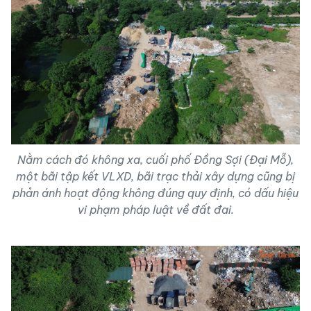
Nằm cách đó không xa, cuối phố Đồng Sợi (Đại Mỗ),
một bãi tập kết VLXD, bãi trạc thải xây dựng cũng bị
phản ánh hoạt động không đúng quy định, có dấu hiệu
vi phạm pháp luật về đất đai.