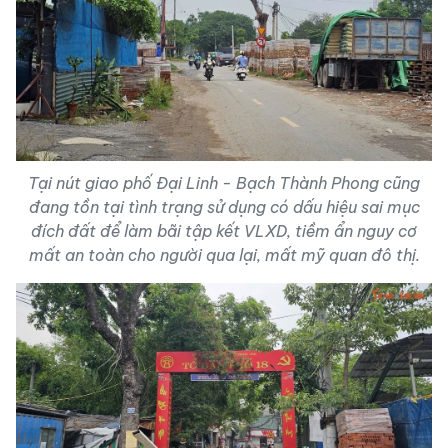
Tại nút giao phố Đại Linh - Bạch Thành Phong cũng
đang tồn tại tình trạng sử dụng có dấu hiệu sai mục
đích đất để làm bãi tập kết VLXD, tiềm ẩn nguy cơ
mất an toàn cho người qua lại, mất mỹ quan đô thị.