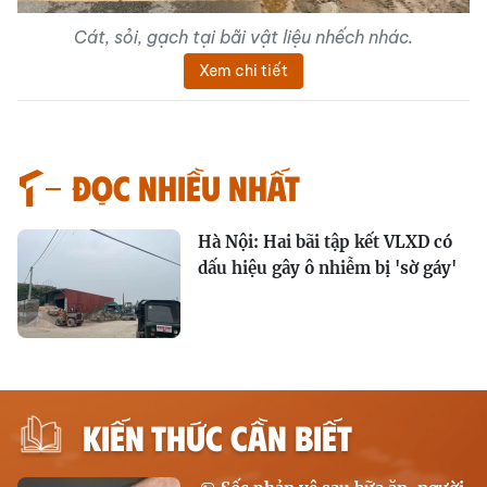
Cát, sỏi, gạch tại bãi vật liệu nhếch nhác.
Xem chi tiết
Đọc nhiều nhất
Hà Nội: Hai bãi tập kết VLXD có
dấu hiệu gây ô nhiễm bị 'sờ gáy'
KIẾN THỨC CẦN BIẾT