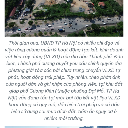
Thời gian qua, UBND TP Hà Nội có nhiều chỉ đạo về
việc tăng cường quản lý hoạt động tập kết, kinh doanh
vật liệu xây dựng (VLXD) trên địa bàn Thành phố. Đặc
biệt, Thành phố cương quyết yêu cầu chính quyền địa
phương giải tỏa các bãi chứa trung chuyển VLXD tự
phát, hoạt động trái phép. Tuy nhiên, theo phản ánh
của người dân và ghi nhận của phóng viên, tại khu đất
giáp phố Cương Kiên (thuộc phường Đại Mỗ, TP Hà
Nội) vẫn đang tồn tại một bãi tập kết vật liệu VLXD
hoạt động có quy mô, dấu hiệu trái phép và có dấu
hiệu sử dụng sai mục đích đất, tiềm ẩn nguy cơ ô
nhiễm môi trường.