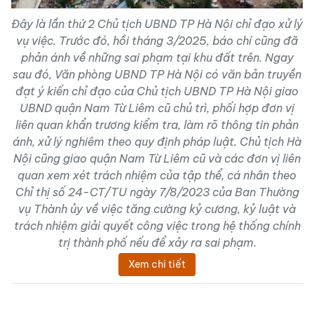
Đây là lần thứ 2 Chủ tịch UBND TP Hà Nội chỉ đạo xử lý
vụ việc. Trước đó, hồi tháng 3/2025, báo chí cũng đã
phản ánh về những sai phạm tại khu đất trên. Ngay
sau đó, Văn phòng UBND TP Hà Nội có văn bản truyền
đạt ý kiến chỉ đạo của Chủ tịch UBND TP Hà Nội giao
UBND quận Nam Từ Liêm cũ chủ trì, phối hợp đơn vị
liên quan khẩn trương kiểm tra, làm rõ thông tin phản
ánh, xử lý nghiêm theo quy định pháp luật. Chủ tịch Hà
Nội cũng giao quận Nam Từ Liêm cũ và các đơn vị liên
quan xem xét trách nhiệm của tập thể, cá nhân theo
Chỉ thị số 24-CT/TU ngày 7/8/2023 của Ban Thường
vụ Thành ủy về việc tăng cường kỷ cương, kỷ luật và
trách nhiệm giải quyết công việc trong hệ thống chính
trị thành phố nếu để xảy ra sai phạm.
Xem chi tiết