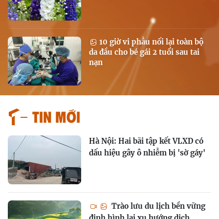
10 giờ vi phẫu nối lại toàn bộ
da đầu cho bé gái 2 tuổi sau tai
nạn
Tin mới
Hà Nội: Hai bãi tập kết VLXD có
dấu hiệu gây ô nhiễm bị 'sờ gáy'
Trào lưu du lịch bền vững
định hình lại xu hướng dịch