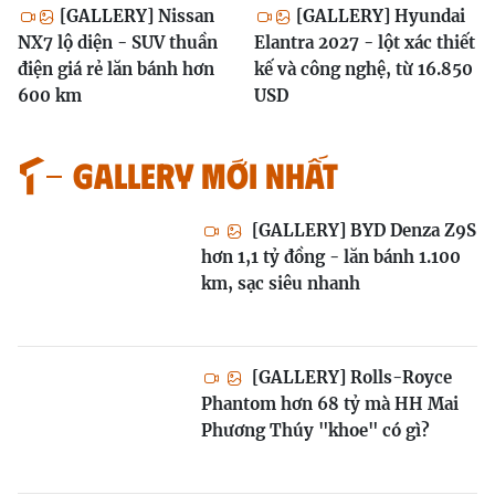
[GALLERY] Nissan
[GALLERY] Hyundai
NX7 lộ diện - SUV thuần
Elantra 2027 - lột xác thiết
điện giá rẻ lăn bánh hơn
kế và công nghệ, từ 16.850
600 km
USD
GALLERY MỚI NHẤT
[GALLERY] BYD Denza Z9S
hơn 1,1 tỷ đồng - lăn bánh 1.100
km, sạc siêu nhanh
[GALLERY] Rolls-Royce
Phantom hơn 68 tỷ mà HH Mai
Phương Thúy "khoe" có gì?