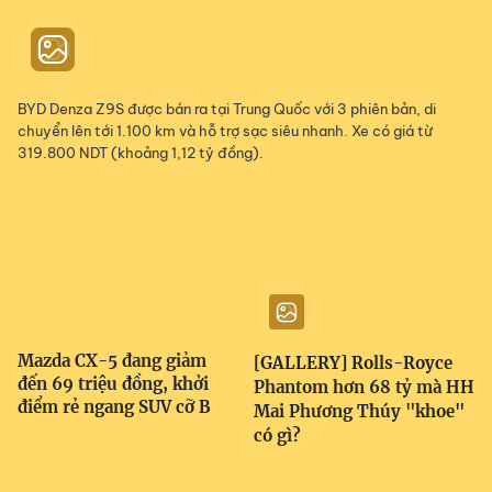
BYD Denza Z9S được bán ra tại Trung Quốc với 3 phiên bản, di
chuyển lên tới 1.100 km và hỗ trợ sạc siêu nhanh. Xe có giá từ
319.800 NDT (khoảng 1,12 tỷ đồng).
Mazda CX-5 đang giảm
[GALLERY] Rolls-Royce
đến 69 triệu đồng, khởi
Phantom hơn 68 tỷ mà HH
điểm rẻ ngang SUV cỡ B
Mai Phương Thúy "khoe"
có gì?