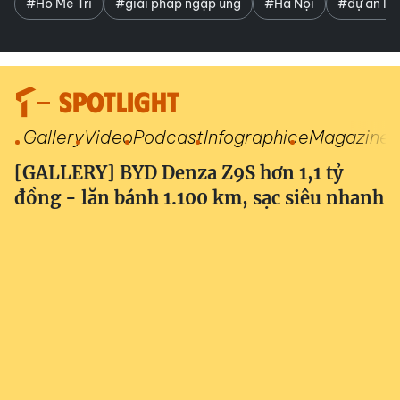
#Hồ Mễ Trì
#giải pháp ngập úng
#Hà Nội
#dự án lớ
SPOTLIGHT
Gallery
Video
Podcast
Infographic
eMagazine
[GALLERY] BYD Denza Z9S hơn 1,1 tỷ
đồng - lăn bánh 1.100 km, sạc siêu nhanh