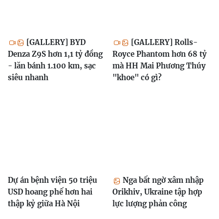
[GALLERY] BYD
[GALLERY] Rolls-
Denza Z9S hơn 1,1 tỷ đồng
Royce Phantom hơn 68 tỷ
- lăn bánh 1.100 km, sạc
mà HH Mai Phương Thúy
siêu nhanh
"khoe" có gì?
Dự án bệnh viện 50 triệu
Nga bất ngờ xâm nhập
USD hoang phế hơn hai
Orikhiv, Ukraine tập hợp
thập kỷ giữa Hà Nội
lực lượng phản công