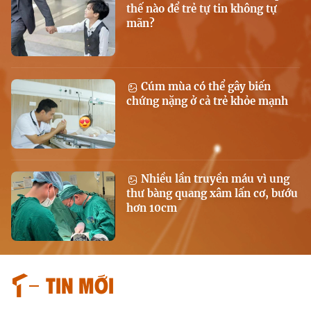
thế nào để trẻ tự tin không tự
mãn?
Cúm mùa có thể gây biến
chứng nặng ở cả trẻ khỏe mạnh
Nhiều lần truyền máu vì ung
thư bàng quang xâm lấn cơ, bướu
hơn 10cm
Tin mới