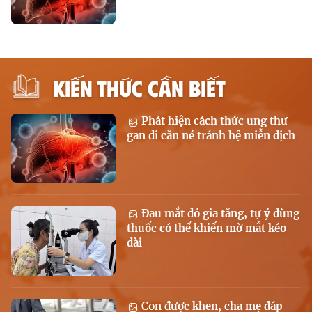
KIẾN THỨC CẦN BIẾT
Phát hiện cách thức ung thư
gan di căn né tránh hệ miễn dịch
Đau mắt đỏ gia tăng, tự ý dùng
thuốc có thể khiến mờ mắt kéo
dài
Con được khen, cha mẹ đáp