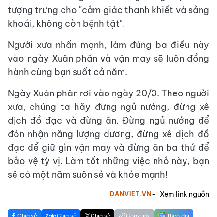
tượng trưng cho "cảm giác thanh khiết và sảng
khoái, không còn bệnh tật".
Người xưa nhấn mạnh, làm đúng ba điều này
vào ngày Xuân phân và vận may sẽ luôn đồng
hành cùng bạn suốt cả năm.
Ngày Xuân phân rơi vào ngày 20/3. Theo người
xưa, chúng ta hãy đưng ngủ nướng, đừng xê
dịch đồ đạc và đừng ăn. Đừng ngủ nướng để
đón nhận năng lượng dương, đừng xê dịch đồ
đạc để giữ gìn vận may và đừng ăn ba thứ để
bảo vệ tỳ vị. Làm tốt những việc nhỏ này, bạn
sẽ có một năm suôn sẻ và khỏe mạnh!
Xem link nguồn
DANVIET.VN
Chia sẻ
Chia sẻ
Chia sẻ
Copy link
Theo dõi