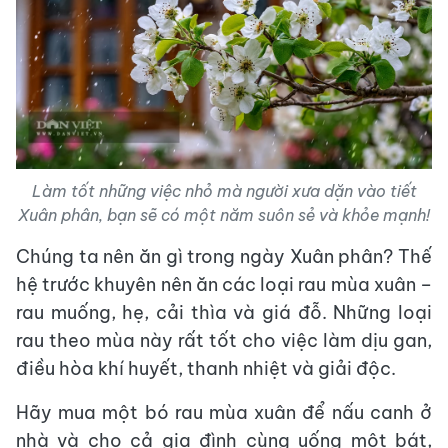
Làm tốt những việc nhỏ mà người xưa dặn vào tiết
Xuân phân, bạn sẽ có một năm suôn sẻ và khỏe mạnh!
Chúng ta nên ăn gì trong ngày Xuân phân? Thế
hệ trước khuyên nên ăn các loại rau mùa xuân –
rau muống, hẹ, cải thìa và giá đỗ. Những loại
rau theo mùa này rất tốt cho việc làm dịu gan,
điều hòa khí huyết, thanh nhiệt và giải độc.
Hãy mua một bó rau mùa xuân để nấu canh ở
nhà và cho cả gia đình cùng uống một bát,