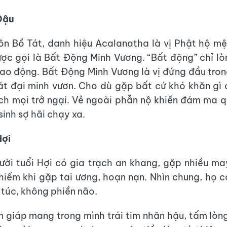
Dậu
n Bồ Tát, danh hiệu Acalanatha là vị Phật hộ m
ợc gọi là Bất Động Minh Vương. “Bất động” chỉ lòn
ao động. Bất Động Minh Vương là vị đứng đầu tro
t đại minh vươn. Cho dù gặp bất cứ khó khăn gì
ch mọi trở ngại. Vẻ ngoài phẫn nộ khiến đám ma
inh sợ hãi chạy xa.
Hợi
ời tuổi Hợi có gia trạch an khang, gặp nhiều m
hiếm khi gặp tai ương, hoạn nạn. Nhìn chung, họ 
 túc, không phiền não.
n giáp mang trong mình trái tim nhân hậu, tấm lòng 