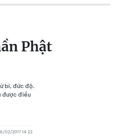
hần Phật
ừ bi, đức độ.
u được điều
6/02/2017 14:22