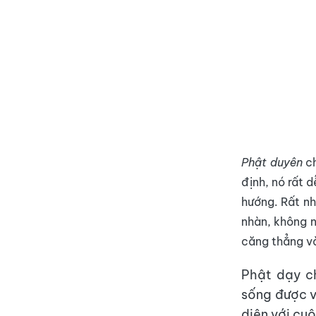
Phật duyên
ch
định, nó rất 
hướng. Rất nh
nhàn, không n
căng thẳng và
Phật dạy c
sống được v
diện với cuộ