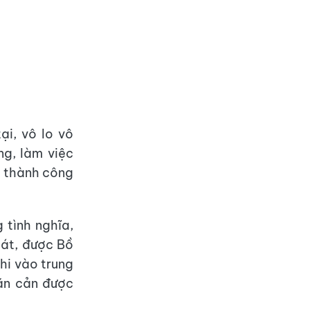
ại, vô lo vô
ng, làm việc
i thành công
 tình nghĩa,
cát, được Bồ
hi vào trung
găn cản được