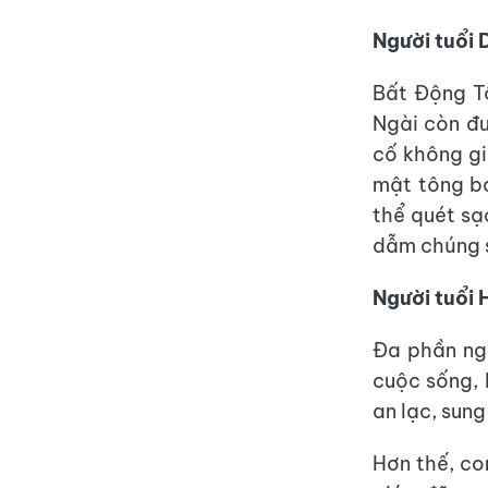
Người tuổi 
Bất Động Tô
Ngài còn đư
cố không gi
mật tông bá
thể quét sạ
dẫm chúng s
Người tuổi 
Đa phần ngư
cuộc sống, 
an lạc, sung
Hơn thế, co