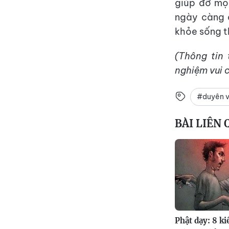
giúp đỡ mọi
ngày càng 
khỏe sống th
(Thông tin
nghiệm vui 
#duyên v
BÀI LIÊN
Phật dạy: 8 k