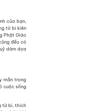
ệnh của bạn,
g từ bi kiên
ng Phật Giáo
 cũng đều có
 quỷ dám dọa
ay mắn trong
có cuộc sống
từ bi, thích