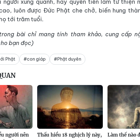
 người xung quanh, hay quyên tiền làm từ thiện 
cao, luôn được Đức Phật che chở, biến hung thàn
ọ tới trăm tuổi.
 trong bài chỉ mang tính tham khảo, cung cấp nộ
cho bạn đọc)
ới Phật
#con giáp
#Phật duyên
 QUAN
iểu người nên
Thấu hiểu 18 nghịch lý này,
Làm thế nào đ