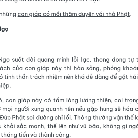
 những
con giáp có mối thâm duyên với nhà Phật
.
Ngọ
Ngọ suốt đời quang minh lỗi lạc, thong dong tự t
cách của con giáp này thì hào sảng, phóng khoá
 có tinh thần trách nhiệm nên khá dễ dàng để gặt há
hiệp.
, con giáp này có tấm lòng lương thiện, coi trọng
 mọi người xung quanh nên nếu gặp hung sẽ hóa 
 Đức Phật soi đường chỉ lối. Thông thường vận thế k
 khởi sắc mạnh, thế lên như vũ bão, không gì n
thăng tiến và thành công.