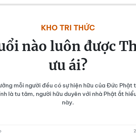
KHO TRI THỨC
uổi nào luôn được T
ưu ái?
ởng mỗi người đều có sự hiện hữu của Đức Phật t
ính là tu tâm, người hữu duyên với nhà Phật ắt hiể
này.
p
2