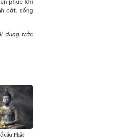
nên phúc khí
h cát, sống
i dung trắc
ể cầu Phật