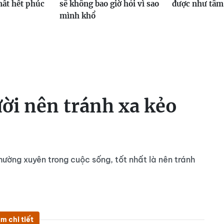
mất hết phúc
sẽ không bao giờ hỏi vì sao
được như tâm
mình khổ
ười nên tránh xa kẻo
ường xuyên trong cuộc sống, tốt nhất là nên tránh
m chi tiết