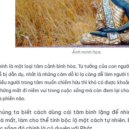
Ảnh minh họa.
ính là một loại tâm cảnh bình hòa. Tư tưởng của con ngườ
dễ bị dẫn dụ, nhất là những cám dỗ kì lạ càng dễ làm người
iều người trong tâm muốn chiếm hữu thì khó có được kho
hững mất đi niềm vui trong cuộc sống mà còn đem lại ch
 phiền não.
húng ta biết cách dùng cái tâm bình lặng để nhì
à mất, làm cho thể tính bộc lộ một cách tự nhiên. 
c sống đó chính là có duyên với Phật.