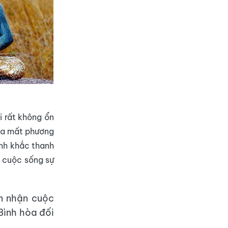
i rất không ổn
 ta mất phương
ảnh khắc thanh
o cuộc sống sự
n nhận cuộc
Bình hòa đối