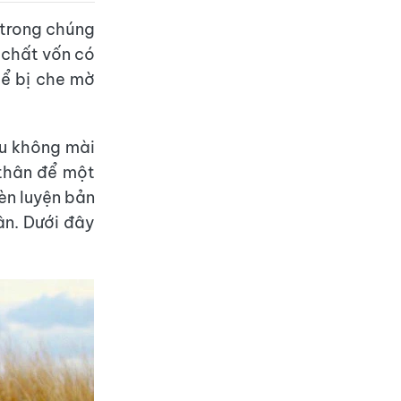
i trong chúng
n chất vốn có
hể bị che mờ
ếu không mài
 thân để một
èn luyện bản
ân. Dưới đây