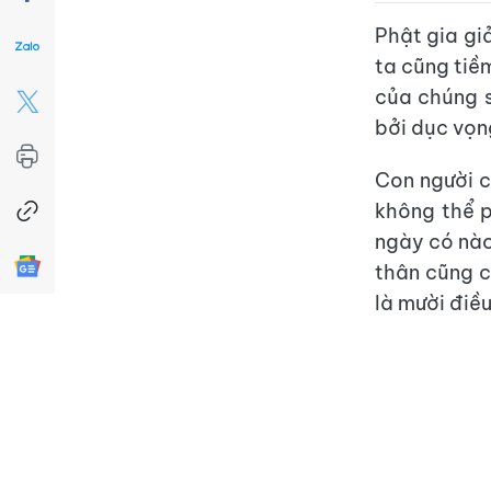
Phật gia giả
ta cũng tiềm
của chúng s
bởi dục vọn
Con người c
không thể p
ngày có nào
thân cũng c
là mười điề