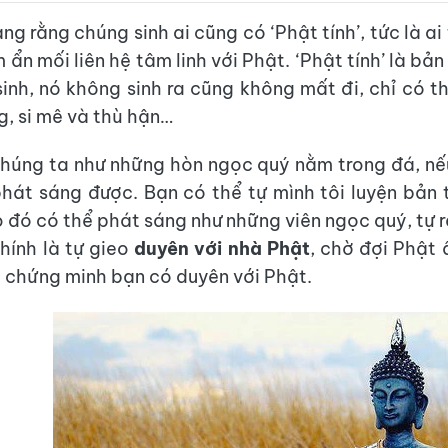
ng rằng chúng sinh ai cũng có ‘Phật tính’, tức là a
 ẩn mối liên hệ tâm linh với Phật. ‘Phật tính’ là bả
inh, nó không sinh ra cũng không mất đi, chỉ có t
g, si mê và thù hận…
húng ta như những hòn ngọc quý nằm trong đá, n
hát sáng được. Bạn có thể tự mình tôi luyện bản
 đó có thể phát sáng như những viên ngọc quý, tự r
hính là tự gieo
duyên với nhà Phật
, chờ đợi Phật 
u chứng minh bạn có duyên với Phật.