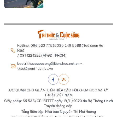
Hotline: 096 523 7756/035 249 5588 (Toà soạn Hà
Nội)
/ 091 122 1222 (VPĐD TPHCM)
baotrithuccuocsong@kienthuc.net.vn -
tkts@kienthuc.net.vn
CƠ QUAN CHỦ QUẢN: LIÊN HIỆP CÁC HỘI KHOA HỌC VÀ KỸ
THUẬT VIỆT NAM
Giấy phép: Số 536/GP-BTTTT ngày 19/11/2020 do Bộ Thông tin và
Truyền thông cấp.
Tổng Biên tập: Nhà báo Nguyễn Thị Mai Hương