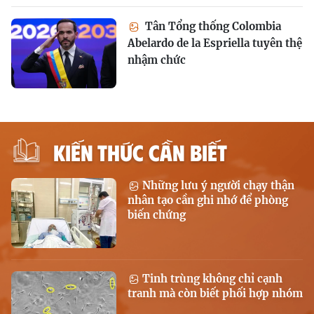
Tân Tổng thống Colombia
Abelardo de la Espriella tuyên thệ
nhậm chức
KIẾN THỨC CẦN BIẾT
Những lưu ý người chạy thận
nhân tạo cần ghi nhớ để phòng
biến chứng
Tinh trùng không chỉ cạnh
tranh mà còn biết phối hợp nhóm