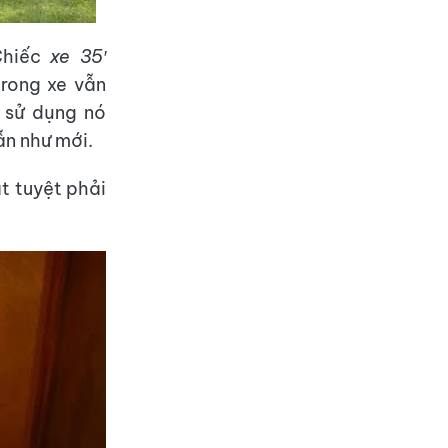
Chiếc
xe 35′
rong xe vẫn
 sử dụng nó
vẫn như mới.
t tuyệt phải