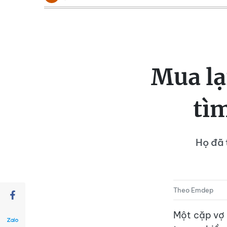
Mua lạ
tì
Họ đã 
Theo Emdep
Một cặp vợ 