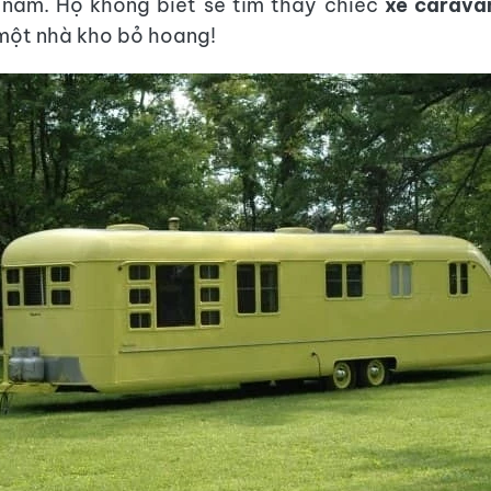
 năm. Họ không biết sẽ tìm thấy chiếc
xe carava
một nhà kho bỏ hoang!