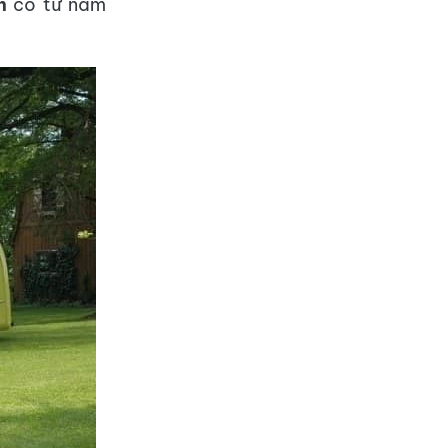
n
có từ năm