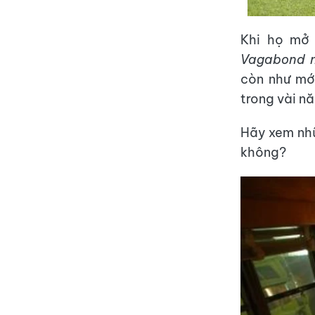
Khi họ mở 
Vagabond 
còn như mớ
trong vài nă
Hãy xem nhữ
không?