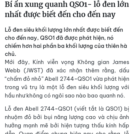
Bí ẩn xung quanh QSO1- lỗ đen lớn
nhất được biết đến cho đến nay
Lỗ đen siêu khối lượng lớn nhất được biết đến
cho đến nay, QSO1 đã được phát hiện, nó
chiếm hơn hai phần ba khối lượng của thiên hà
chủ.
Mới đây, Kính viễn vọng Không gian James
Webb (JWST) đã xác nhận thêm rằng, dấu
“chấm đỏ nhỏ” Abell 2744−QSO1 vừa phát hiện
trong vũ trụ là một lỗ đen siêu khối lượng với
hầu như không có ngôi sao nào bao quanh nó.
Lỗ đen Abell 2744−QSO1 (viết tắt là QSO1) bị
nhuộm đỏ bởi bụi năng lượng cao và chịu ảnh
hưởng mạnh mẽ bởi hiện tượng thấu kính hấp
dẫn. Quan điểm chung hiện nay cho rằng, lỗ