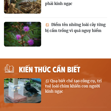
phải kinh ngạc
Điểm tên những loài cây từng
bị cấm trồng vì quá nguy hiểm
KIẾN THỨC CẦN BIẾT
Quạ biết chế tạo công cụ, trí
tuệ loài chim khiến con người
kinh ngạc