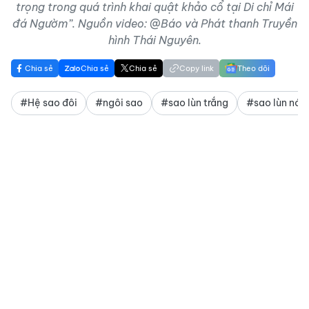
trọng trong quá trình khai quật khảo cổ tại Di chỉ Mái
đá Ngườm”. Nguồn video: @Báo và Phát thanh Truyền
hình Thái Nguyên.
Chia sẻ
Chia sẻ
Chia sẻ
Copy link
Theo dõi
#Hệ sao đôi
#ngôi sao
#sao lùn trắng
#sao lùn nón