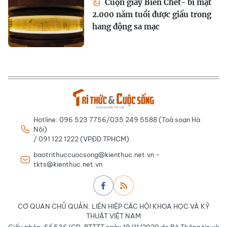
Cuộn giấy Biển Chết- bí mật
2.000 năm tuổi được giấu trong
hang động sa mạc
Hotline: 096 523 7756/035 249 5588 (Toà soạn Hà
Nội)
/ 091 122 1222 (VPĐD TPHCM)
baotrithuccuocsong@kienthuc.net.vn -
tkts@kienthuc.net.vn
CƠ QUAN CHỦ QUẢN: LIÊN HIỆP CÁC HỘI KHOA HỌC VÀ KỸ
THUẬT VIỆT NAM
Giấy phép: Số 536/GP-BTTTT ngày 19/11/2020 do Bộ Thông tin và