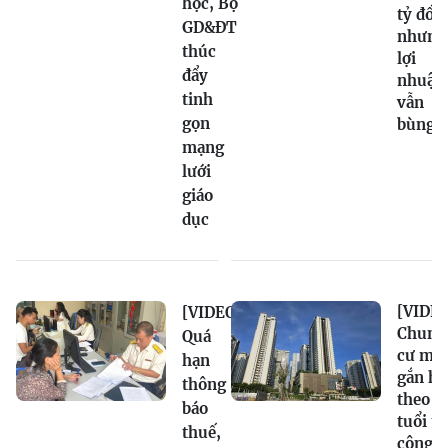
học, Bộ
tỷ đồn
GD&ĐT
nhưng
thúc
lợi
đẩy
nhuận
tinh
vẫn
gọn
bùng 
mạng
lưới
giáo
dục
[VIDEO
[VIDEO]
Chung
Quá
cư mới
hạn
gắn hạ
thông
theo
báo
tuổi t
thuế,
công