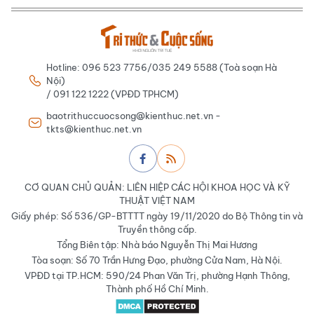
Hotline: 096 523 7756/035 249 5588 (Toà soạn Hà
Nội)
/ 091 122 1222 (VPĐD TPHCM)
baotrithuccuocsong@kienthuc.net.vn -
tkts@kienthuc.net.vn
CƠ QUAN CHỦ QUẢN: LIÊN HIỆP CÁC HỘI KHOA HỌC VÀ KỸ
THUẬT VIỆT NAM
Giấy phép: Số 536/GP-BTTTT ngày 19/11/2020 do Bộ Thông tin và
Truyền thông cấp.
Tổng Biên tập: Nhà báo Nguyễn Thị Mai Hương
Tòa soạn: Số 70 Trần Hưng Đạo, phường Cửa Nam, Hà Nội.
VPĐD tại TP.HCM: 590/24 Phan Văn Trị, phường Hạnh Thông,
Thành phố Hồ Chí Minh.