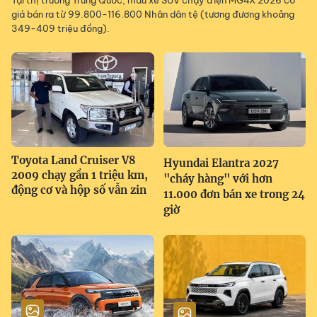
giá bán ra từ 99.800-116.800 Nhân dân tệ (tương đương khoảng
349-409 triệu đồng).
Toyota Land Cruiser V8
Hyundai Elantra 2027
2009 chạy gần 1 triệu km,
"cháy hàng" với hơn
động cơ và hộp số vẫn zin
11.000 đơn bán xe trong 24
giờ