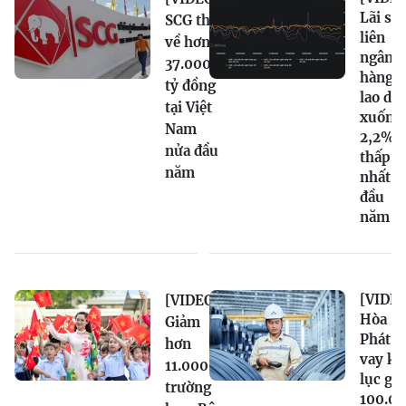
Lãi su
SCG thu
liên
về hơn
ngân
37.000
hàng
tỷ đồng
lao dố
tại Việt
xuống
Nam
2,2%,
nửa đầu
thấp
năm
nhất t
đầu
năm
[VIDEO
[VIDEO]
Hòa
Giảm
Phát n
hơn
vay kỷ
11.000
lục gầ
trường
100.0