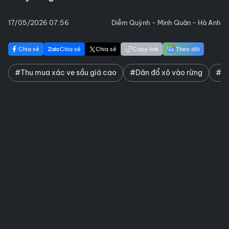
17/05/2026 07:56
Diễm Quỳnh - Minh Quân - Hà Anh
Chia sẻ
Chia sẻ
Chia sẻ
Copy link
Theo dõi
#Thu mua xác ve sầu giá cao
#Dân đổ xô vào rừng
#Ng