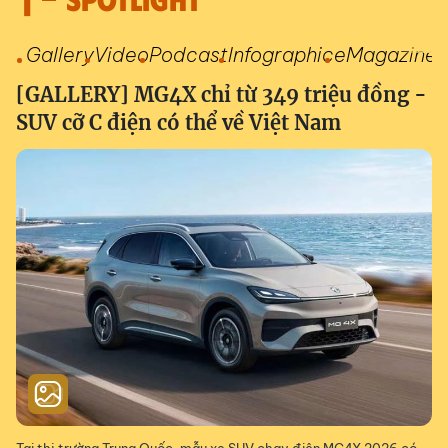
Gallery
Video
Podcast
Infographic
eMagazine
[GALLERY] MG4X chỉ từ 349 triệu đồng -
SUV cỡ C điện có thể về Việt Nam
Tại thị trường Trung Quốc, mẫu xe SUV chạy điện MG4X 2026 có