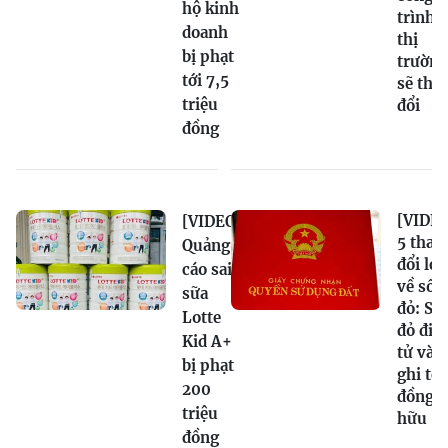
hộ kinh
trình,
doanh
thị
bị phạt
trường
tới 7,5
sẽ tha
triệu
đổi
đồng
[VIDEO
[VIDEO]
5 thay
Quảng
đổi lớn
cáo sai
về sổ
sữa
đỏ: Sổ
Lotte
đỏ điệ
Kid A+
tử và
bị phạt
ghi tê
200
đồng s
triệu
hữu
đồng