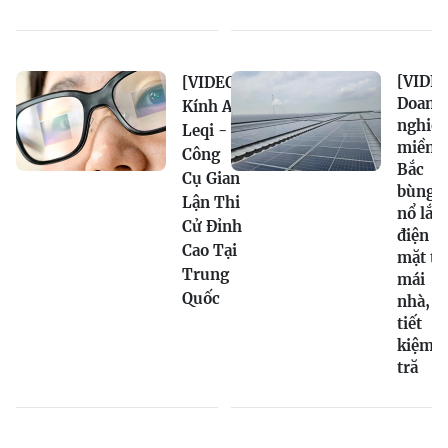
[VIDEO
[VIDEO]
Doanh
Kính AI
nghiệ
Leqi -
miền
Công
Bắc
Cụ Gian
bùng
Lận Thi
nổ lắp
Cử Đỉnh
điện
Cao Tại
mặt tr
Trung
mái
Quốc
nhà,
tiết
kiệm
tră