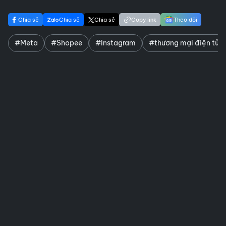
Chia sẻ
Chia sẻ
Chia sẻ
Copy link
Theo dõi
#Meta
#Shopee
#Instagram
#thương mại điện tử