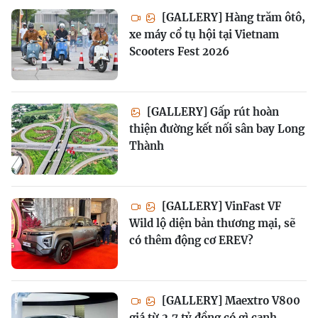
[GALLERY] Hàng trăm ôtô,
xe máy cổ tụ hội tại Vietnam
Scooters Fest 2026
[GALLERY] Gấp rút hoàn
thiện đường kết nối sân bay Long
Thành
[GALLERY] VinFast VF
Wild lộ diện bản thương mại, sẽ
có thêm động cơ EREV?
[GALLERY] Maextro V800
giá từ 2,7 tỷ đồng có gì cạnh