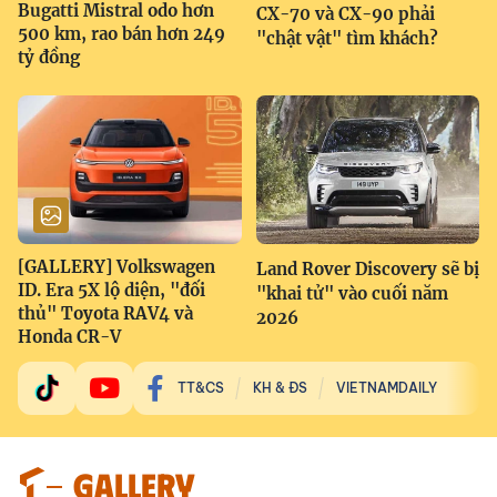
Bugatti Mistral odo hơn
CX-70 và CX-90 phải
500 km, rao bán hơn 249
"chật vật" tìm khách?
tỷ đồng
[GALLERY] Volkswagen
Land Rover Discovery sẽ bị
ID. Era 5X lộ diện, "đối
"khai tử" vào cuối năm
thủ" Toyota RAV4 và
2026
Honda CR-V
TT&CS
KH & ĐS
VIETNAMDAILY
GALLERY