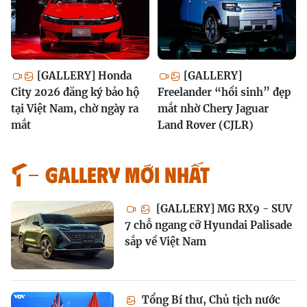
[GALLERY] Honda
[GALLERY]
City 2026 đăng ký bảo hộ
Freelander “hồi sinh” đẹp
tại Việt Nam, chờ ngày ra
mắt nhờ Chery Jaguar
mắt
Land Rover (CJLR)
GALLERY MỚI NHẤT
[GALLERY] MG RX9 - SUV
7 chỗ ngang cỡ Hyundai Palisade
sắp về Việt Nam
Tổng Bí thư, Chủ tịch nước