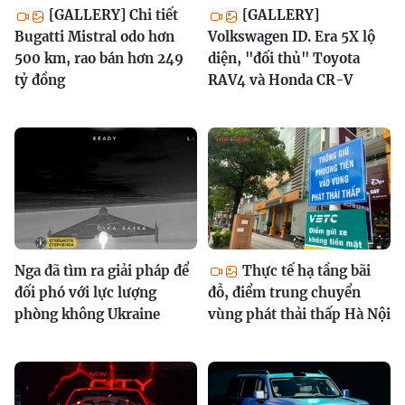
[GALLERY] Chi tiết
[GALLERY]
Bugatti Mistral odo hơn
Volkswagen ID. Era 5X lộ
500 km, rao bán hơn 249
diện, "đối thủ" Toyota
tỷ đồng
RAV4 và Honda CR-V
Nga đã tìm ra giải pháp để
Thực tế hạ tầng bãi
đối phó với lực lượng
đỗ, điểm trung chuyển
phòng không Ukraine
vùng phát thải thấp Hà Nội