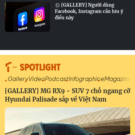
[GALLERY] Người dùng
Facebook, Instagram cần lưu ý
điều này
SPOTLIGHT
Gallery
Video
Podcast
Infographic
eMagazine
[GALLERY] MG RX9 - SUV 7 chỗ ngang cỡ
Hyundai Palisade sắp về Việt Nam