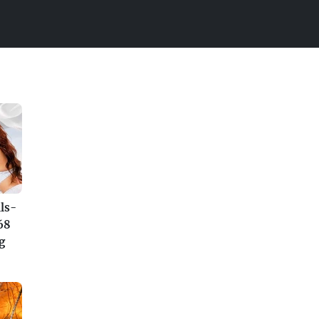
ls-
68
g