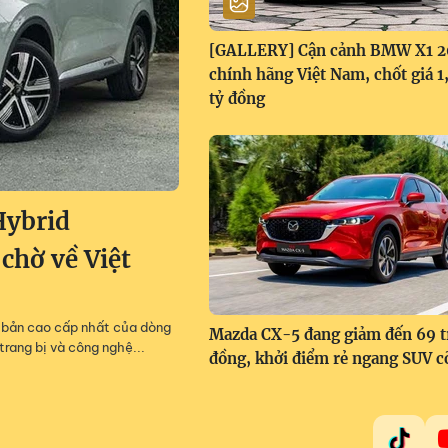
[GALLERY] Cận cảnh BMW X1 
chính hãng Việt Nam, chốt giá 
tỷ đồng
Hybrid
 chờ về Việt
m, bản cao cấp nhất của dòng
Mazda CX-5 đang giảm đến 69 t
trang bị và công nghệ...
đồng, khởi điểm rẻ ngang SUV c