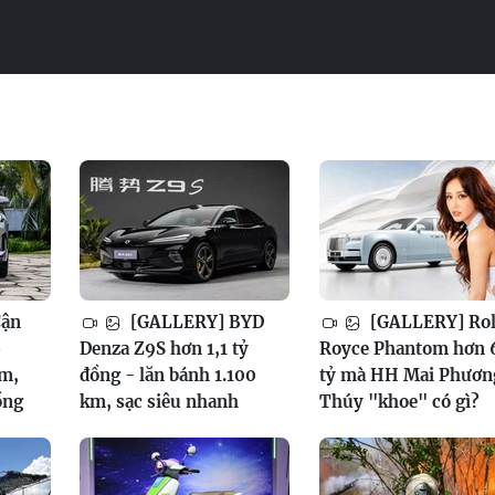
Cận
[GALLERY] BYD
[GALLERY] Rol
6
Denza Z9S hơn 1,1 tỷ
Royce Phantom hơn 
am,
đồng - lăn bánh 1.100
tỷ mà HH Mai Phươn
ồng
km, sạc siêu nhanh
Thúy "khoe" có gì?