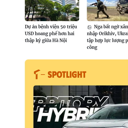
Dự án bệnh viện 50 triệu
Nga bất ngờ xâ
USD hoang phế hơn hai
nhập Orikhiv, Ukra
thập kỷ giữa Hà Nội
tập hợp lực lượng 
công
SPOTLIGHT