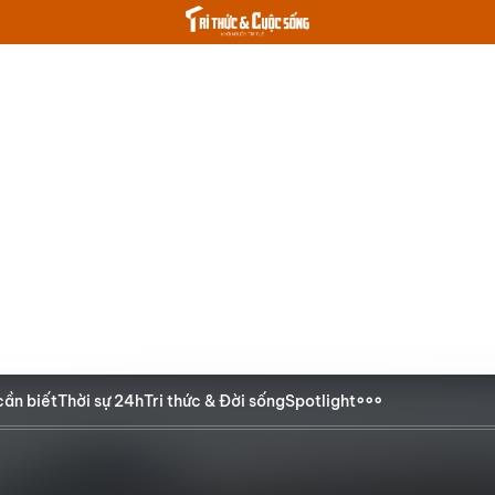
cần biết
Thời sự 24h
Tri thức & Đời sống
Spotlight