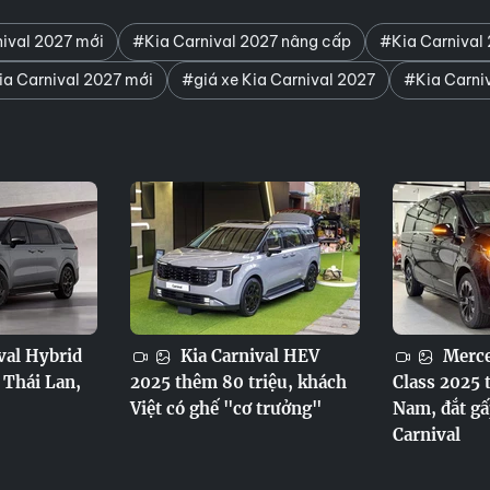
ival 2027 mới
#Kia Carnival 2027 nâng cấp
#Kia Carnival
a Carnival 2027 mới
#giá xe Kia Carnival 2027
#Kia Carni
val Hybrid
Kia Carnival HEV
Merce
 Thái Lan,
2025 thêm 80 triệu, khách
Class 2025 t
Việt có ghế "cơ trưởng"
Nam, đắt gấ
Carnival