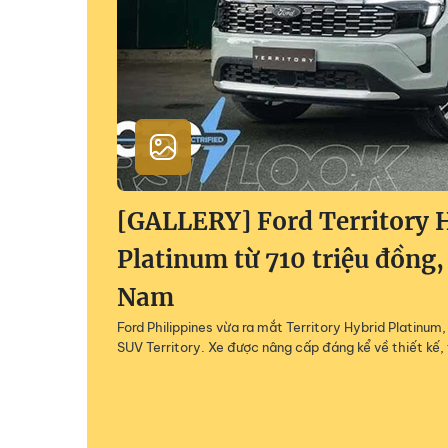
[GALLERY] Ford Territory 
Platinum từ 710 triệu đồng,
Nam
Ford Philippines vừa ra mắt Territory Hybrid Platinu
SUV Territory. Xe được nâng cấp đáng kể về thiết kế, 