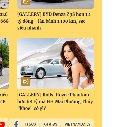
2026
[GALLERY] BYD Denza Z9S hơn 1,1
1,668
tỷ đồng - lăn bánh 1.100 km, sạc
siêu nhanh
riệu
[GALLERY] Rolls-Royce Phantom
ỡ B
hơn 68 tỷ mà HH Mai Phương Thúy
"khoe" có gì?
TT&CS
KH & ĐS
VIETNAMDAILY