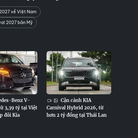
 2027 về Việt Nam
val 2027 bản Mỹ
des-Benz V-
Cận cảnh KIA
ừ 3,39 tỷ tại Việt
Carnival Hybrid 2026, từ
p đôi Kia
hơn 2 tỷ đồng tại Thái Lan