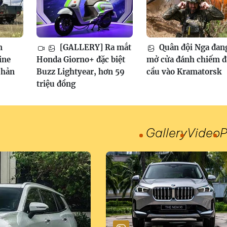
m
[GALLERY] Ra mắt
Quân đội Nga đan
ine
Honda Giorno+ đặc biệt
mở cửa đánh chiếm 
phản
Buzz Lightyear, hơn 59
cầu vào Kramatorsk
triệu đồng
Gallery
Video
P