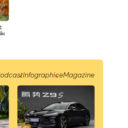
g
đầu
odcast
Infographic
eMagazine