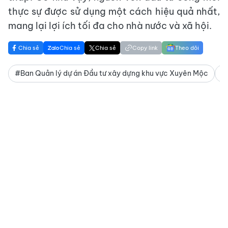
thực sự được sử dụng một cách hiệu quả nhất,
mang lại lợi ích tối đa cho nhà nước và xã hội.
Chia sẻ
Chia sẻ
Chia sẻ
Copy link
Theo dõi
#Ban Quản lý dự án Đầu tư xây dựng khu vực Xuyên Mộc
#