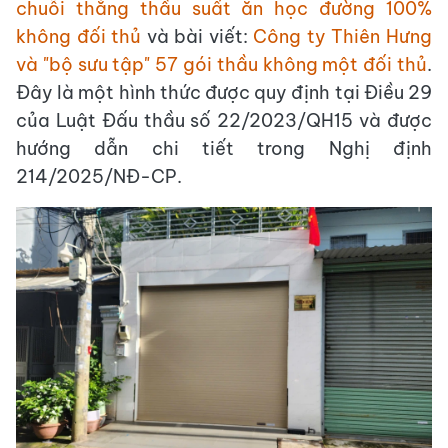
chuỗi thắng thầu suất ăn học đường 100%
không đối thủ
và bài viết:
Công ty Thiên Hưng
và "bộ sưu tập" 57 gói thầu không một đối thủ
.
Đây là một hình thức được quy định tại Điều 29
của Luật Đấu thầu số 22/2023/QH15 và được
hướng dẫn chi tiết trong Nghị định
214/2025/NĐ-CP.