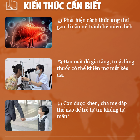
KIẾN THỨC CẦN BIẾT
Phát hiện cách thức ung thư
gan di căn né tránh hệ miễn dịch
Đau mắt đỏ gia tăng, tự ý dùng
thuốc có thể khiến mờ mắt kéo
dài
Con được khen, cha mẹ đáp
thế nào để trẻ tự tin không tự
mãn?