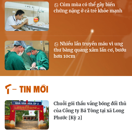
Cúm mùa có thể gây biến
chứng nặng ở cả trẻ khỏe mạnh
Nhiều lần truyền máu vì ung
thư bàng quang xâm lấn cơ, bướu
hơn 10cm
Tin mới
Chuỗi gói thầu vắng bóng đối thủ
của Công ty Bá Tòng tại xã Long
Phước [Kỳ 2]