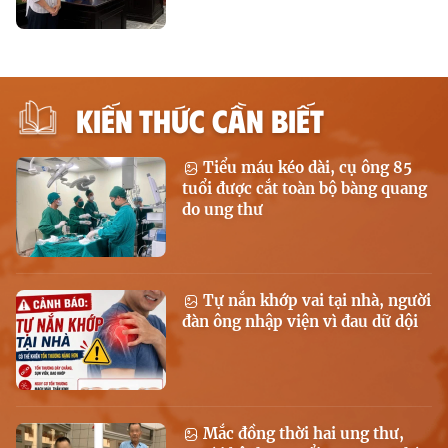
KIẾN THỨC CẦN BIẾT
Tiểu máu kéo dài, cụ ông 85
tuổi được cắt toàn bộ bàng quang
do ung thư
Tự nắn khớp vai tại nhà, người
đàn ông nhập viện vì đau dữ dội
Mắc đồng thời hai ung thư,