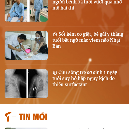
người bệnh 73 tuổi vượt qua nhờ
mổ hai thì
Sốt kèm co giật, bé gái 7 tháng
tuổi bất ngờ mắc viêm não Nhật
Bản
Cứu sống trẻ sơ sinh 1 ngày
tuổi suy hô hấp nguy kịch do
thiếu surfactant
Tin mới