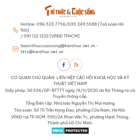
Hotline: 096 523 7756/035 249 5588 (Toà soạn Hà
Nội)
/ 091 122 1222 (VPĐD TPHCM)
baotrithuccuocsong@kienthuc.net.vn -
tkts@kienthuc.net.vn
CƠ QUAN CHỦ QUẢN: LIÊN HIỆP CÁC HỘI KHOA HỌC VÀ KỸ
THUẬT VIỆT NAM
Giấy phép: Số 536/GP-BTTTT ngày 19/11/2020 do Bộ Thông tin và
Truyền thông cấp.
Tổng Biên tập: Nhà báo Nguyễn Thị Mai Hương
Tòa soạn: Số 70 Trần Hưng Đạo, phường Cửa Nam, Hà Nội.
VPĐD tại TP.HCM: 590/24 Phan Văn Trị, phường Hạnh Thông,
Thành phố Hồ Chí Minh.