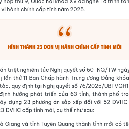
kỳ họp thứ 9, Quốc hội khoá XV đã nghe Tờ trình tóm
 vị hành chính cấp tỉnh năm 2025.
hình thành 23 đơn vị hành chính cấp tỉnh mới
uán triệt nghiêm túc Nghị quyết số 60-NQ/TW ngà
ị lần thứ 11 Ban Chấp hành Trung ương Đảng khóa 
tắc, quy định tại Nghị quyết số 76/2025/UBTVQH15
 định hướng phát triển của 63 tỉnh, thành phố tr
xây dựng 23 phương án sắp xếp đối với 52 ĐVHC 
23 ĐVHC cấp tỉnh mới, cụ thể như sau:
à Giang và tỉnh Tuyên Quang thành tỉnh mới có tên