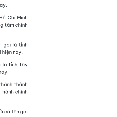
nay.
 Hồ Chí Minh
ng tâm chính
 gọi là tỉnh
i hiện nay.
 là tỉnh Tây
nay.
thành thành
- hành chính
ới có tên gọi