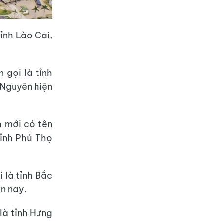
tỉnh Lào Cai,
 gọi là tỉnh
i Nguyên hiện
h mới có tên
tỉnh Phú Thọ
 là tỉnh Bắc
ện nay.
 là tỉnh Hưng