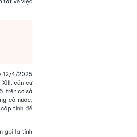
 tắt về việc
y 12/4/2025
XIII; căn cứ
, trên cơ sở
ong cả nước,
cấp tỉnh để
 gọi là tỉnh