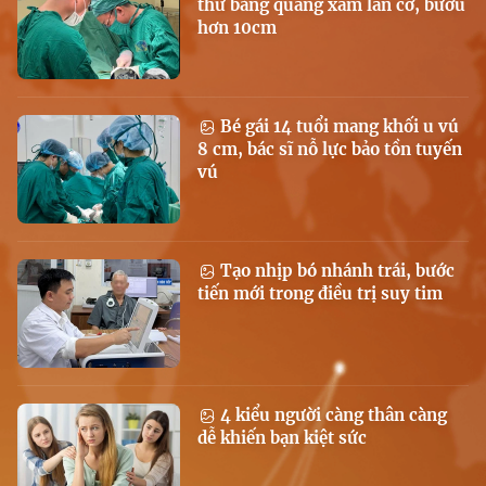
thư bàng quang xâm lấn cơ, bướu
hơn 10cm
Bé gái 14 tuổi mang khối u vú
8 cm, bác sĩ nỗ lực bảo tồn tuyến
vú
Tạo nhịp bó nhánh trái, bước
tiến mới trong điều trị suy tim
4 kiểu người càng thân càng
dễ khiến bạn kiệt sức