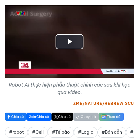
Play
Video
Robot AI thực hiện phẫu thuật chính các sau khi học
qua video.
ZME/NATURE/HEBREW SCU
Chia sẻ
Chia sẻ
Chia sẻ
Copy link
Theo dõi
#robot
#Cell
#Tế bào
#Logic
#Bán dẫn
#Ch