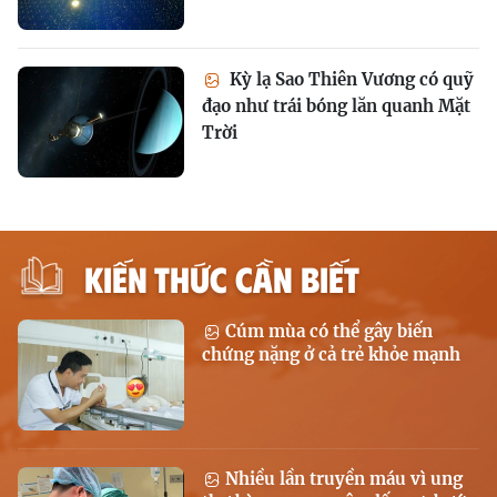
Kỳ lạ Sao Thiên Vương có quỹ
đạo như trái bóng lăn quanh Mặt
Trời
KIẾN THỨC CẦN BIẾT
Cúm mùa có thể gây biến
chứng nặng ở cả trẻ khỏe mạnh
Nhiều lần truyền máu vì ung