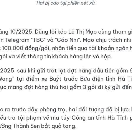
Hai bị cáo tại phiên xét xử.
áng 10/2025, Dũng lôi kéo Lê Thị Mạo cùng tham g
ản Telegram "TBC" và "Cáo Nhi". Mạo chịu trách nh
 100.000 đồng/gói, nhận tiền qua tài khoản ngân
gói và viết thông tin khách hàng lên vỏ hộp.
/2025, sau khi gửi trót lọt đợt hàng đầu tiên gồm 6
ang” tại điểm xe Buýt trước Bưu điện tỉnh Hà T
tục mang đợt hàng thứ hai gồm 3 gói đi ký gửi đế
c ra trước dãy phòng trọ, hai đối tượng đã bị lực
ều tra tội phạm về ma túy Công an tỉnh Hà Tĩnh 
ờng Thành Sen bắt quả tang.