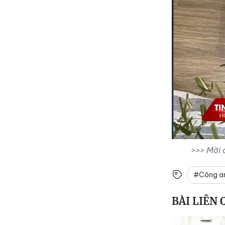
>>> Mời 
#Công a
BÀI LIÊN