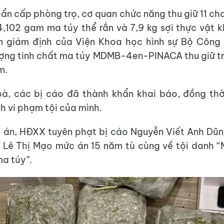
ẩn cấp phòng trọ, cơ quan chức năng thu giữ 11 ch
4,102 gam ma túy thể rắn và 7,9 kg sợi thực vật 
ận giám định của Viện Khoa học hình sự Bộ Công 
ượng tinh chất ma túy MDMB-4en-PINACA thu giữ tr
m.
oà, các bị cáo đã thành khẩn khai báo, đồng th
h vi phạm tội của mình.
ị án, HĐXX tuyên phạt bị cáo Nguyễn Viết Anh Dũ
 Lê Thị Mạo mức án 15 năm tù cùng về tội danh “
a túy”.