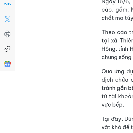
Ngày 16/6, 
cáo, gồm: 
chất ma túy
Theo cáo t
tại xã Thiê
Hồng, tỉnh 
chung sống 
Qua ứng dụ
dịch chứa 
tránh gần b
từ tài khoả
vực bếp.
Tại đây, Dũ
vật khô để 