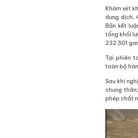
Khám xét kh
dung dịch, 
Bản kết lu
tổng khối l
232,501 ga
Tại phiên t
toàn bộ hàn
Sau khi ngh
chung thân;
phép chất m