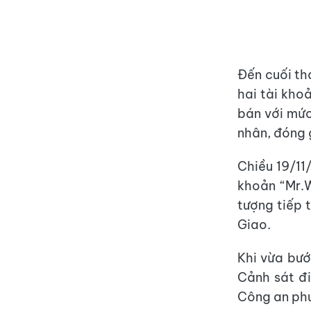
Đến cuối th
hai tài kho
bán với mức
nhân, đóng 
Chiều 19/11
khoản “Mr.W
tượng tiếp 
Giao.
Khi vừa bướ
Cảnh sát đi
Công an phư