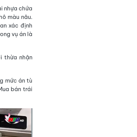
ai nhựa chứa
khô màu nâu.
an xác định
ong vụ án là
ời thừa nhận
ng mức án tù
Mua bán trái