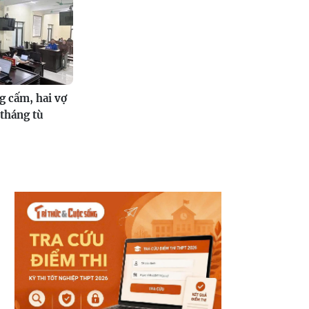
g cấm, hai vợ
 tháng tù