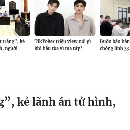
t trắng”, kẻ
TikToker triệu view nói gì
Buôn bán hàn
h, người
khi hầu tòa vì ma túy?
chồng lĩnh 33
g”, kẻ lãnh án tử hình,