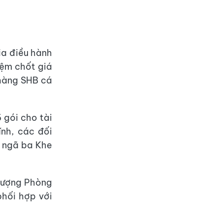
ia điều hành
iệm chốt giá
 hàng SHB cá
 gói cho tài
ĩnh, các đối
n ngã ba Khe
 lượng Phòng
phối hợp với