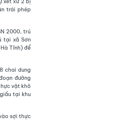
 xét xử 2 bị
n trái phép
N 2000, trú
ú tại xã Sơn
 Hà Tĩnh) để
8 chai dung
 đoạn đường
thực vật khô
giấu tại khu
vào sợi thực