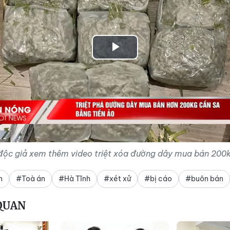
Play
Video
độc giả xem thêm video triệt xóa đường dây mua bán 200k
n
#Toà án
#Hà Tĩnh
#xét xử
#bị cáo
#buôn bán
 QUAN