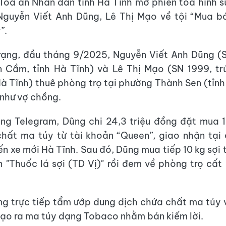
Toà án Nhân dân tỉnh Hà Tĩnh mở phiên toà hình sự
Nguyễn Viết Anh Dũng, Lê Thị Mạo về tội “Mua bá
”.
rạng, đầu tháng 9/2025, Nguyễn Viết Anh Dũng (S
n Cầm, tỉnh Hà Tĩnh) và Lê Thị Mạo (SN 1999, tr
Hà Tĩnh) thuê phòng trọ tại phường Thành Sen (tỉnh
như vợ chồng.
ng Telegram, Dũng chi 24,3 triệu đồng đặt mua 1
chất ma túy từ tài khoản “Queen”, giao nhận tại
ến xe mới Hà Tĩnh. Sau đó, Dũng mua tiếp 10 kg sợi 
n "Thuốc lá sợi (TD Vị)" rồi đem về phòng trọ cất 
ng trực tiếp tẩm ướp dung dịch chứa chất ma túy 
tạo ra ma túy dạng Tobaco nhằm bán kiếm lời.