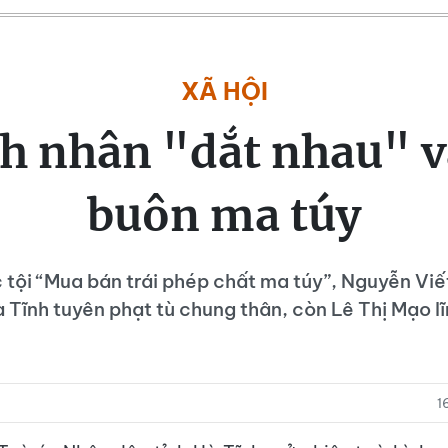
XÃ HỘI
nh nhân "dắt nhau" và
buôn ma túy
 tội “Mua bán trái phép chất ma túy”, Nguyễn Viế
 Tĩnh tuyên phạt tù chung thân, còn Lê Thị Mạo lĩ
1