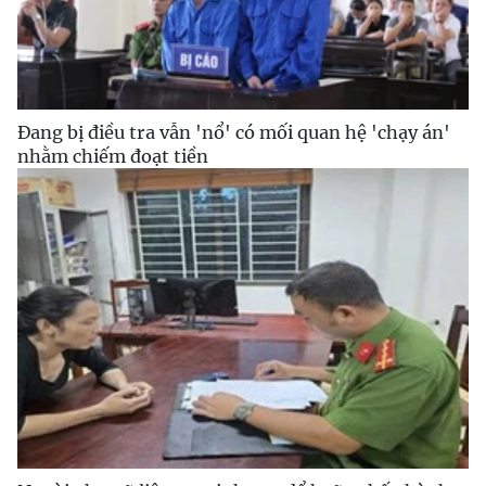
Đang bị điều tra vẫn 'nổ' có mối quan hệ 'chạy án'
nhằm chiếm đoạt tiền