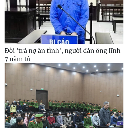
Đòi 'trả nợ ân tình', người đàn ông lĩnh
7 năm tù