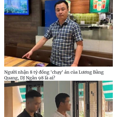
Người nhận 8 tỷ đồng 'chạy' án của Lương Bằng
Quang, DJ Ngân 98 là ai?