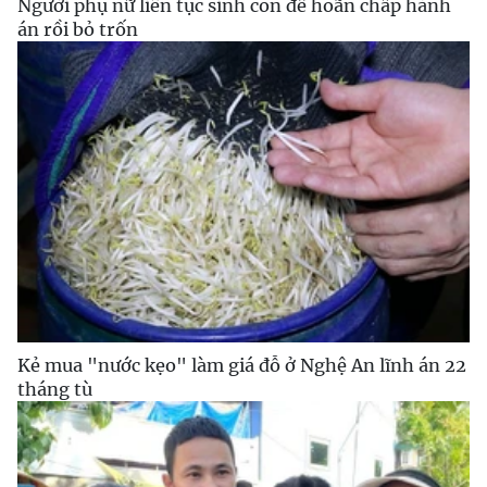
Người phụ nữ liên tục sinh con để hoãn chấp hành
án rồi bỏ trốn
Kẻ mua "nước kẹo" làm giá đỗ ở Nghệ An lĩnh án 22
tháng tù