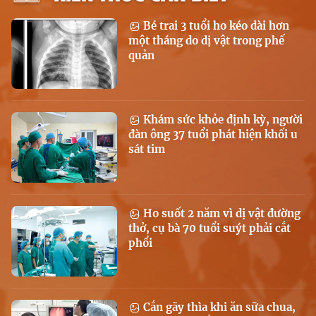
Bé trai 3 tuổi ho kéo dài hơn
một tháng do dị vật trong phế
quản
Khám sức khỏe định kỳ, người
đàn ông 37 tuổi phát hiện khối u
sát tim
Ho suốt 2 năm vì dị vật đường
thở, cụ bà 70 tuổi suýt phải cắt
phổi
Cắn gãy thìa khi ăn sữa chua,