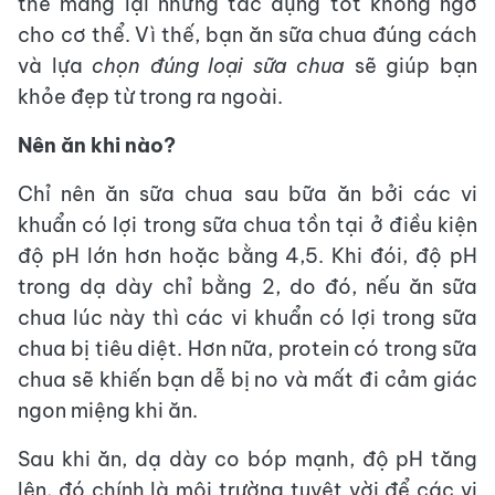
thể mang lại những tác dụng tốt không ngờ
cho cơ thể. Vì thế, bạn ăn sữa chua đúng cách
và lựa
chọn đúng loại sữa chua
sẽ giúp bạn
khỏe đẹp từ trong ra ngoài.
Nên ăn khi nào?
Chỉ nên ăn sữa chua sau bữa ăn bởi các vi
khuẩn có lợi trong sữa chua tồn tại ở điều kiện
độ pH lớn hơn hoặc bằng 4,5. Khi đói, độ pH
trong dạ dày chỉ bằng 2, do đó, nếu ăn sữa
chua lúc này thì các vi khuẩn có lợi trong sữa
chua bị tiêu diệt. Hơn nữa, protein có trong sữa
chua sẽ khiến bạn dễ bị no và mất đi cảm giác
ngon miệng khi ăn.
Sau khi ăn, dạ dày co bóp mạnh, độ pH tăng
lên, đó chính là môi trường tuyệt vời để các vi