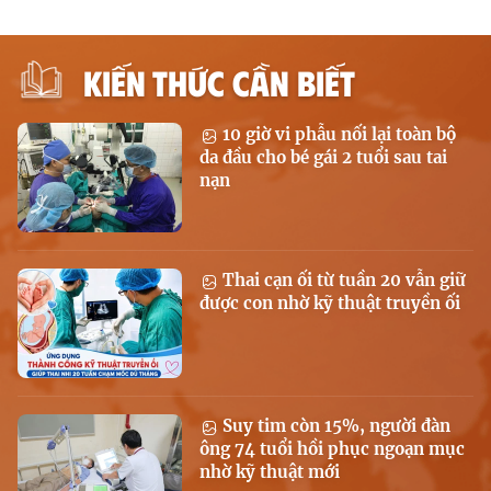
KIẾN THỨC CẦN BIẾT
10 giờ vi phẫu nối lại toàn bộ
da đầu cho bé gái 2 tuổi sau tai
nạn
Thai cạn ối từ tuần 20 vẫn giữ
được con nhờ kỹ thuật truyền ối
Suy tim còn 15%, người đàn
ông 74 tuổi hồi phục ngoạn mục
nhờ kỹ thuật mới