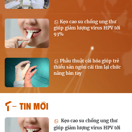
Kẹo cao su chống ung thư
giúp giảm lượng virus HPV tới
93%
Phẫu thuật cái hóa giúp trẻ
thiểu sản ngón cái tìm lại chức
năng bàn tay
Tin mới
Kẹo cao su chống ung thư
giúp giảm lượng virus HPV tới