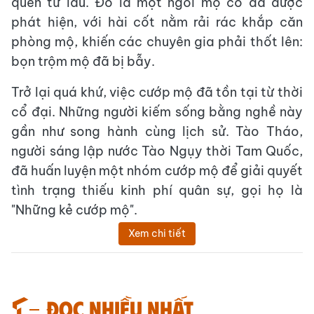
quên từ lâu. Đó là một ngôi mộ cổ đã được
phát hiện, với hài cốt nằm rải rác khắp căn
phòng mộ, khiến các chuyên gia phải thốt lên:
bọn trộm mộ đã bị bẫy.
Trở lại quá khứ, việc cướp mộ đã tồn tại từ thời
cổ đại. Những người kiếm sống bằng nghề này
gần như song hành cùng lịch sử. Tào Tháo,
người sáng lập nước Tào Ngụy thời Tam Quốc,
đã huấn luyện một nhóm cướp mộ để giải quyết
tình trạng thiếu kinh phí quân sự, gọi họ là
"Những kẻ cướp mộ".
Xem chi tiết
Đọc nhiều nhất