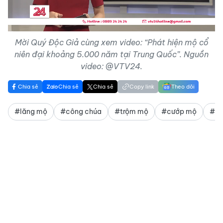
Video
Mời Quý Độc Giả cùng xem video: “Phát hiện mộ cổ
niên đại khoảng 5.000 năm tại Trung Quốc”. Nguồn
video: @VTV24.
Chia sẻ
Chia sẻ
Chia sẻ
Copy link
Theo dõi
#lăng mộ
#công chúa
#trộm mộ
#cướp mộ
#kh